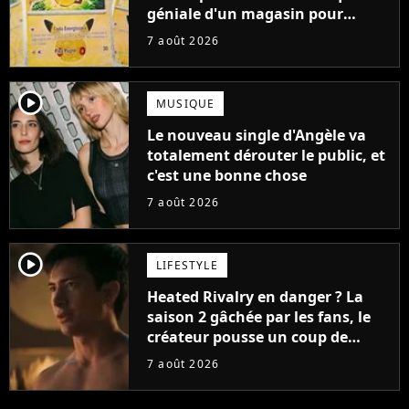
géniale d'un magasin pour
ruiner les revendeurs
7 août 2026
player2
MUSIQUE
Le nouveau single d'Angèle va
totalement dérouter le public, et
c'est une bonne chose
7 août 2026
player2
LIFESTYLE
Heated Rivalry en danger ? La
saison 2 gâchée par les fans, le
créateur pousse un coup de
gueule
7 août 2026