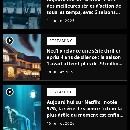
des meilleures séries d'action de
tous les temps, avec 6 saisons
parfaites
11 juillet 2026
player2
STREAMING
Netflix relance une série thriller
après 4 ans de silence : la saison
1 avait atteint plus de 79 millions
de vues
19 juillet 2026
player2
STREAMING
Aujourd'hui sur Netflix : notée
97%, la série de science-fiction la
plus drôle du moment est enfin
de retour avec 8 nouveaux
15 juillet 2026
épisodes