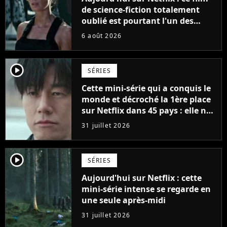
de science-fiction totalement
oublié est pourtant l'un des
meilleurs des années 2010
6 août 2026
player2
SÉRIES
Cette mini-série qui a conquis le
monde et décroché la 1ère place
sur Netflix dans 45 pays : elle ne
compte que 10 épisodes et c'est
31 juillet 2026
un phénomène mondial
player2
SÉRIES
Aujourd'hui sur Netflix : cette
mini-série intense se regarde en
une seule après-midi
31 juillet 2026