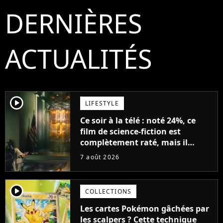
DERNIÈRES
ACTUALITÉS
player2
LIFESTYLE
Ce soir à la télé : noté 24%, ce
film de science-fiction est
complètement raté, mais il
aurait pu être encore pire à
7 août 2026
cause de son acteur
player2
COLLECTIONS
Les cartes Pokémon gâchées par
les scalpers ? Cette technique