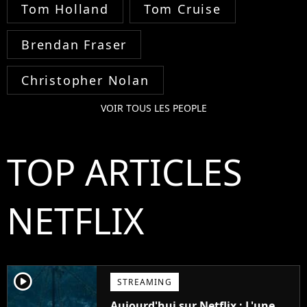
Tom Holland
Tom Cruise
Brendan Fraser
Christopher Nolan
VOIR TOUS LES PEOPLE
TOP ARTICLES
NETFLIX
player2
STREAMING
Aujourd'hui sur Netflix : L'une