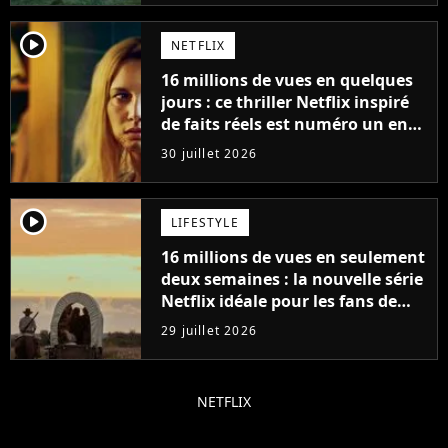
player2
NETFLIX
16 millions de vues en quelques
jours : ce thriller Netflix inspiré
de faits réels est numéro un en
France
30 juillet 2026
player2
LIFESTYLE
16 millions de vues en seulement
deux semaines : la nouvelle série
Netflix idéale pour les fans de
Yellowstone
29 juillet 2026
NETFLIX