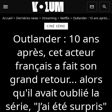
menu
newsletter
search
Accueil
Dernières news
Streaming
Netflix
Outlander : 10 ans après, cet acteur français a fait son grand retour... alors qu'il avait oublié la série, "J’ai été surpris"
CINÉ SÉRIE
Outlander : 10 ans
après, cet acteur
français a fait son
grand retour... alors
qu'il avait oublié la
série, "J’ai été surpris"