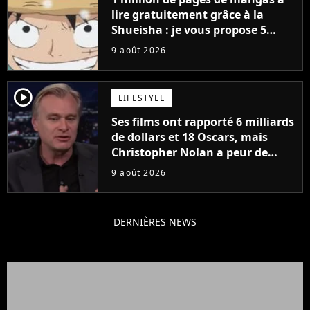
lire gratuitement grâce à la
Shueisha : je vous propose 5
mangas jamais sortis en France
9 août 2026
à découvrir absolument
player2
LIFESTYLE
Ses films ont rapporté 6 milliards
de dollars et 18 Oscars, mais
Christopher Nolan a peur de
tourner un genre de films très
9 août 2026
particulier
DERNIÈRES NEWS