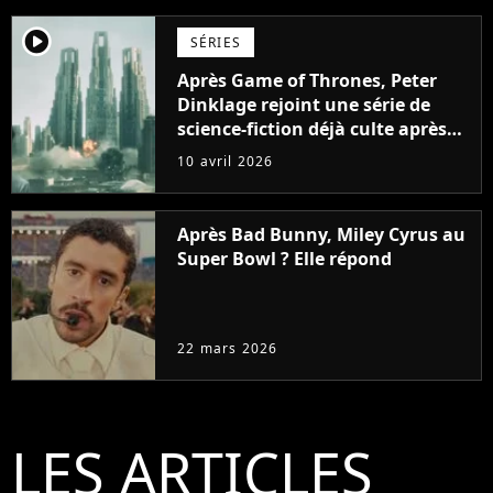
player2
SÉRIES
Après Game of Thrones, Peter
Dinklage rejoint une série de
science-fiction déjà culte après
une seule saison
10 avril 2026
Après Bad Bunny, Miley Cyrus au
Super Bowl ? Elle répond
22 mars 2026
LES ARTICLES