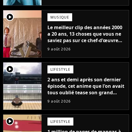
player2
MUSIQUE
Le meilleur clip des années 2000
a 20 ans, 13 choses que vous ne
saviez pas sur ce chef-d'œuvre
qui a révolutionné YouTube
9 août 2026
player2
LIFESTYLE
2 ans et demi après son dernier
épisode, cet anime que l'on avait
tous oublié tease son grand
retour
9 août 2026
player2
LIFESTYLE
1 million de pages de mangas à