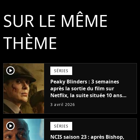
SUR LE MÊME
THÈME
player2
SÉRIES
Peaky Blinders : 3 semaines
après la sortie du film sur
Netflix, la suite située 10 ans
après se dévoile déjà (et il y a un
3 avril 2026
gros changement)
player2
SÉRIES
NCIS saison 23 : après Bishop,