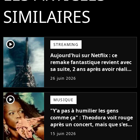
SIMILAIRES
player2
STREAMING
Aujourd'hui sur Netflix : ce
remake fantastique revient avec
sa suite, 2 ans après avoir réalisé
60 millions de vues et régné 6
26 juin 2026
semaines dans le Top 10
player2
MUSIQUE
"Y'a pas à humilier les gens
comme ça" : Theodora voit rouge
après un concert, mais que s'est-
il passé ?
15 juin 2026