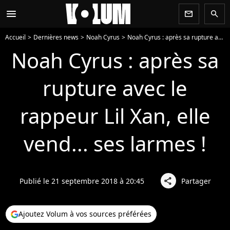
menu
newsletter
search
Accueil
Dernières news
Noah Cyrus
Noah Cyrus : après sa rupture avec le rappeur Lil Xan, elle vend... ses larmes !
Noah Cyrus : après sa
rupture avec le
rappeur Lil Xan, elle
vend... ses larmes !
Publié le 21 septembre 2018 à 20:45
Partager
share
Ajoutez Volum à vos sources préférées