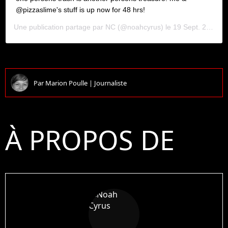
@pizzaslime's stuff is up now for 48 hrs!
Une publication partage par
NC
(@noahcyrus) le
19 Sept. 2018 3 :44 PDT
Par
Marion Poulle
|
Journaliste
À PROPOS DE