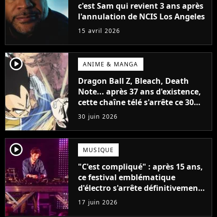
c'est Sam qui revient 3 ans après
l'annulation de NCIS Los Angeles
15 avril 2026
player2
ANIME & MANGA
Dragon Ball Z, Bleach, Death
Note... après 37 ans d'existence,
cette chaîne télé s'arrête ce 30
juin 2026 après avoir popularisé
30 juin 2026
les anime en France
player2
MUSIQUE
"C'est compliqué" : après 15 ans,
ce festival emblématique
d'électro s'arrête définitivement
après une dernière édition
17 juin 2026