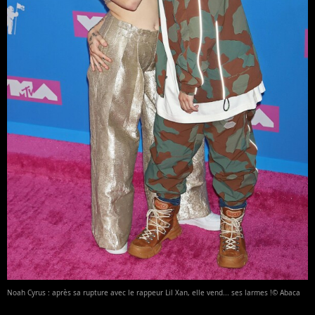
Noah Cyrus : après sa rupture avec le rappeur Lil Xan, elle vend... ses larmes !© Abaca