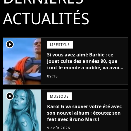
ACTUALITÉS
player2
LIFESTYLE
Si vous avez aimé Barbie : ce
jouet culte des années 90, que
tout le monde a oublié, va avoir
un film
09:18
player2
MUSIQUE
Karol G va sauver votre été avec
son nouvel album : écoutez son
feat avec Bruno Mars !
9 août 2026