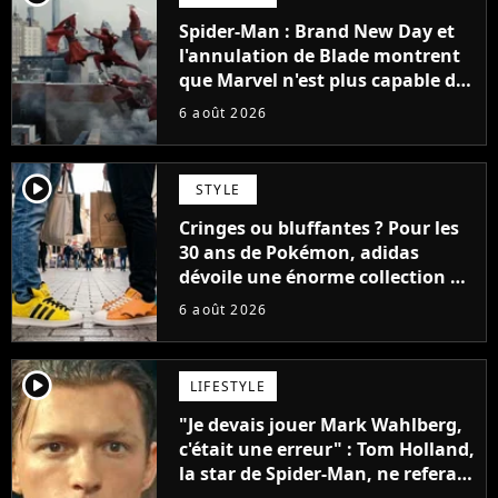
Spider-Man : Brand New Day et
l'annulation de Blade montrent
que Marvel n'est plus capable de
faire quoi que ce soit de simple
6 août 2026
player2
STYLE
Cringes ou bluffantes ? Pour les
30 ans de Pokémon, adidas
dévoile une énorme collection de
sneakers et je ne sais pas quoi en
6 août 2026
penser
player2
LIFESTYLE
"Je devais jouer Mark Wahlberg,
c'était une erreur" : Tom Holland,
la star de Spider-Man, ne referait