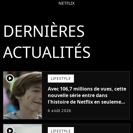
NETFLIX
DERNIÈRES
ACTUALITÉS
player2
LIFESTYLE
Avec 106,7 millions de vues, cette
nouvelle série entre dans
l'histoire de Netflix en seulement
48 jours
6 août 2026
player2
LIFESTYLE