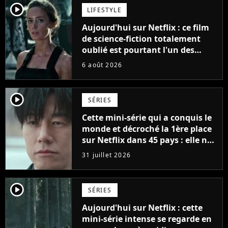
player2
LIFESTYLE
Aujourd'hui sur Netflix : ce film
de science-fiction totalement
oublié est pourtant l'un des
meilleurs des années 2010
6 août 2026
player2
SÉRIES
Cette mini-série qui a conquis le
monde et décroché la 1ère place
sur Netflix dans 45 pays : elle ne
compte que 10 épisodes et c'est
31 juillet 2026
un phénomène mondial
player2
SÉRIES
Aujourd'hui sur Netflix : cette
mini-série intense se regarde en