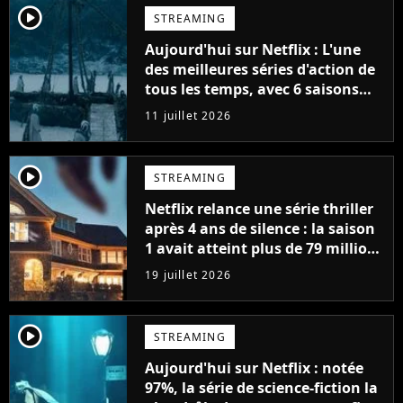
player2
STREAMING
Aujourd'hui sur Netflix : L'une
des meilleures séries d'action de
tous les temps, avec 6 saisons
parfaites
11 juillet 2026
player2
STREAMING
Netflix relance une série thriller
après 4 ans de silence : la saison
1 avait atteint plus de 79 millions
de vues
19 juillet 2026
player2
STREAMING
Aujourd'hui sur Netflix : notée
97%, la série de science-fiction la