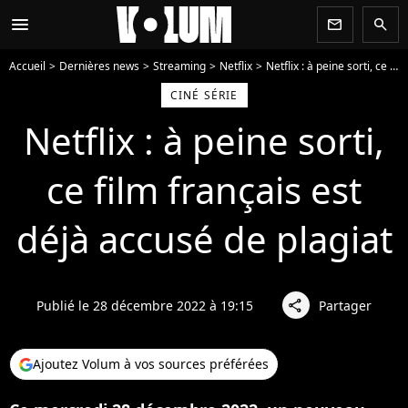
menu
newsletter
search
Accueil
Dernières news
Streaming
Netflix
Netflix : à peine sorti, ce film français est déjà accusé de plagiat
CINÉ SÉRIE
Netflix : à peine sorti,
ce film français est
déjà accusé de plagiat
Publié le 28 décembre 2022 à 19:15
Partager
share
Ajoutez Volum à vos sources préférées