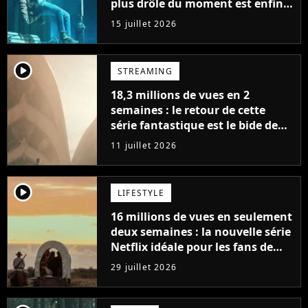
plus drôle du moment est enfin
de retour avec 8 nouveaux
15 juillet 2026
épisodes
player2
STREAMING
18,3 millions de vues en 2
semaines : le retour de cette
série fantastique est le bide de
l'année sur Netflix
11 juillet 2026
player2
LIFESTYLE
16 millions de vues en seulement
deux semaines : la nouvelle série
Netflix idéale pour les fans de
Yellowstone
29 juillet 2026