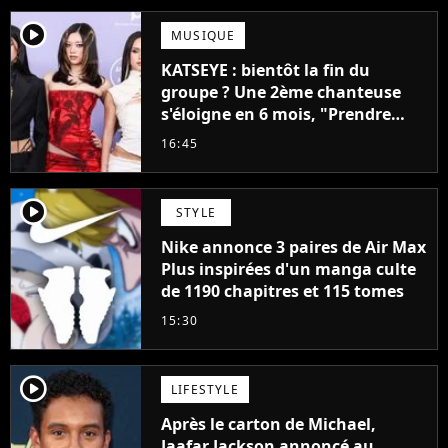
player2
MUSIQUE
KATSEYE : bientôt la fin du
groupe ? Une 2ème chanteuse
s'éloigne en 6 mois, "Prendre
cette décision n’a pas été facile"
16:45
player2
STYLE
Nike annonce 3 paires de Air Max
Plus inspirées d'un manga culte
de 1190 chapitres et 115 tomes
15:30
player2
LIFESTYLE
Après le carton de Michael,
Jaafar Jackson annoncé au