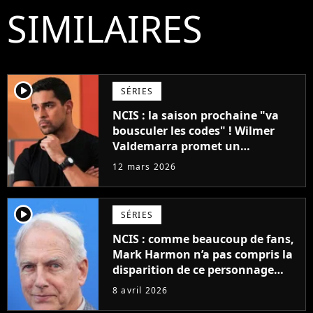
SIMILAIRES
player2
SÉRIES
NCIS : la saison prochaine "va
bousculer les codes" ! Wilmer
Valdemarra promet un
"tournant décisif"
12 mars 2026
player2
SÉRIES
NCIS : comme beaucoup de fans,
Mark Harmon n’a pas compris la
disparition de ce personnage
principal après 19 ans
8 avril 2026