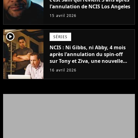
l'annulation de NCIS Los Angeles
15 avril 2026
player2
SÉRIES
NCIS : Ni Gibbs, ni Abby, 4 mois
après l'annulation du spin-off
sur Tony et Ziva, une nouvelle
série avec un personnage adoré
16 avril 2026
des fans