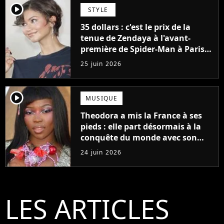
player2
STYLE
35 dollars : c'est le prix de la
tenue de Zendaya à l'avant-
première de Spider-Man à Paris,
"Le style n'a pas besoin de coûter
25 juin 2026
une fortune"
player2
MUSIQUE
Theodora a mis la France à ses
pieds : elle part désormais à la
conquête du monde avec son
premier gros feat international
24 juin 2026
LES ARTICLES