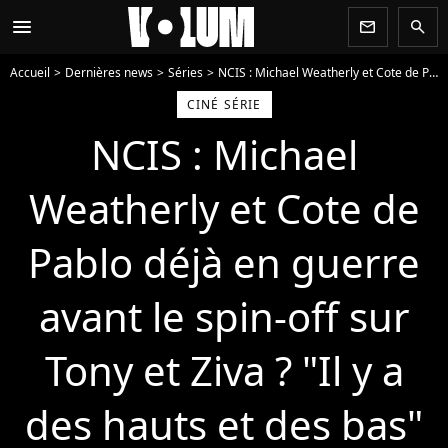
menu
newsletter
search
Accueil
Dernières news
Séries
NCIS : Michael Weatherly et Cote de Pablo déjà en guerre avant le spin-off sur Tony et Ziva ? "Il y a des hauts et des bas"
CINÉ SÉRIE
NCIS : Michael
Weatherly et Cote de
Pablo déjà en guerre
avant le spin-off sur
Tony et Ziva ? "Il y a
des hauts et des bas"