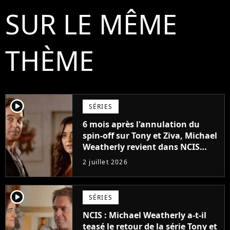
SUR LE MÊME
THÈME
player2
SÉRIES
6 mois après l'annulation du
spin-off sur Tony et Ziva, Michael
Weatherly revient dans NCIS
avec un rôle dans la saison 24
2 juillet 2026
player2
SÉRIES
NCIS : Michael Weatherly a-t-il
teasé le retour de la série Tony et