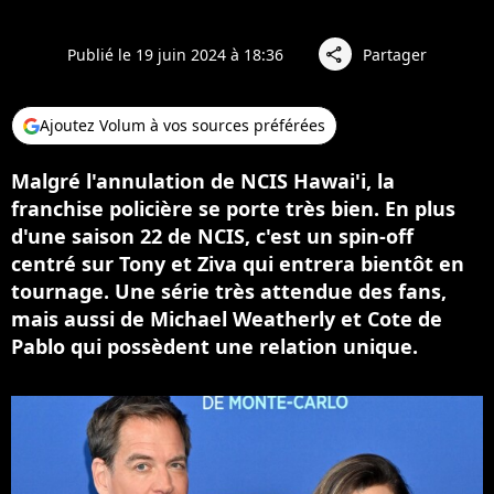
Publié le 19 juin 2024 à 18:36
Partager
share
Ajoutez Volum à vos sources préférées
Malgré l'annulation de NCIS Hawai'i, la
franchise policière se porte très bien. En plus
d'une saison 22 de NCIS, c'est un spin-off
centré sur Tony et Ziva qui entrera bientôt en
tournage. Une série très attendue des fans,
mais aussi de Michael Weatherly et Cote de
Pablo qui possèdent une relation unique.