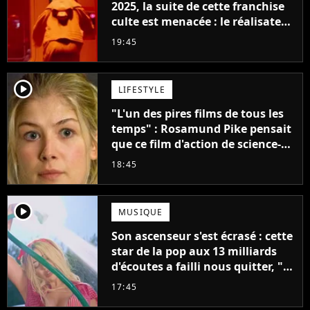
2025, la suite de cette franchise
culte est menacée : le réalisateur
claque la porte pour "différends
19:45
créatifs"
player2
LIFESTYLE
"L'un des pires films de tous les
temps" : Rosamund Pike pensait
que ce film d'action de science-
fiction avec Dwayne Johnson
18:45
mettrait fin à sa carrière
player2
MUSIQUE
Son ascenseur s'est écrasé : cette
star de la pop aux 13 milliards
d'écoutes a failli nous quitter, "Je
pensais ne plus jamais chanter"
17:45