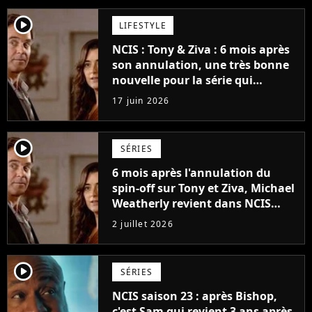
player2
LIFESTYLE
NCIS : Tony & Ziva : 6 mois après
son annulation, une très bonne
nouvelle pour la série qui
intrigue pour la suite
17 juin 2026
player2
SÉRIES
6 mois après l'annulation du
spin-off sur Tony et Ziva, Michael
Weatherly revient dans NCIS
avec un rôle dans la saison 24
2 juillet 2026
player2
SÉRIES
NCIS saison 23 : après Bishop,
c'est Sam qui revient 3 ans après