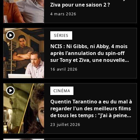
Ziva pour une saison 2 ?
4 mars 2026
player2
SÉRIES
NCIS : Ni Gibbs, ni Abby, 4 mois
après l'annulation du spin-off
sur Tony et Ziva, une nouvelle
série avec un personnage adoré
16 avril 2026
des fans
player2
CINÉMA
Quentin Tarantino a eu du mal à
regarder l'un des meilleurs films
de tous les temps : "J'ai à peine
réussi à aller jusqu'au générique
23 juillet 2026
de fin"