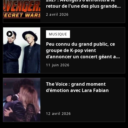
retour de l'une des plus grandes
sagas fantastiques de tous les
2 avril 2026
temps
player2
MUSIQUE
Peu connu du grand public, ce
groupe de K-pop vient
d'annoncer un concert géant au
Stade de France
11 juin 2026
The Voice : grand moment
d'émotion avec Lara Fabian
12 avril 2026