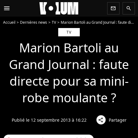
menu
newsletter
search
Accueil
Dernières news
TV
Marion Bartoli au Grand Journal : faute directe pour sa mini-robe moulante ?
TV
Marion Bartoli au
Grand Journal : faute
directe pour sa mini-
robe moulante ?
Publié le 12 septembre 2013 à 16:22
Partager
share