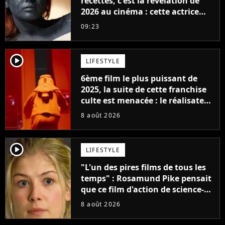
recettes, c'est la révélation de
2026 au cinéma : cette actrice
adorée prête à remplacer
09:23
Jennifer Lawrence chez Marvel
player2
LIFESTYLE
6ème film le plus puissant de
2025, la suite de cette franchise
culte est menacée : le réalisateur
claque la porte pour "différends
8 août 2026
créatifs"
player2
LIFESTYLE
"L'un des pires films de tous les
temps" : Rosamund Pike pensait
que ce film d'action de science-
fiction avec Dwayne Johnson
8 août 2026
mettrait fin à sa carrière