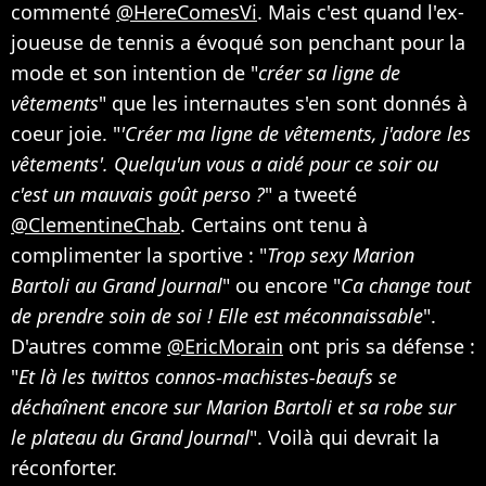
commenté
@HereComesVi
. Mais c'est quand l'ex-
joueuse de tennis a évoqué son penchant pour la
mode et son intention de "
créer sa ligne de
vêtements
" que les internautes s'en sont donnés à
coeur joie. "
'Créer ma ligne de vêtements, j'adore les
vêtements'. Quelqu'un vous a aidé pour ce soir ou
c'est un mauvais goût perso ?
" a tweeté
@ClementineChab
. Certains ont tenu à
complimenter la sportive : "
Trop sexy Marion
Bartoli au Grand Journal
" ou encore "
Ca change tout
de prendre soin de soi ! Elle est méconnaissable
".
D'autres comme
@EricMorain
ont pris sa défense :
"
Et là les twittos connos-machistes-beaufs se
déchaînent encore sur Marion Bartoli et sa robe sur
le plateau du Grand Journal
". Voilà qui devrait la
réconforter.