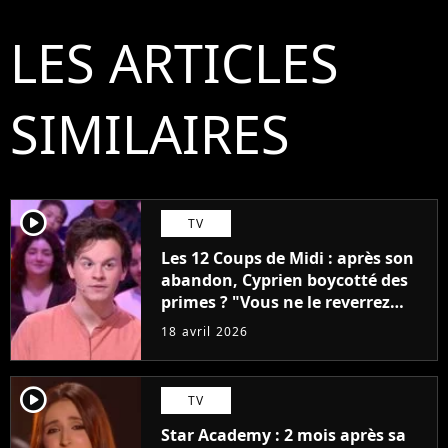
LES ARTICLES
SIMILAIRES
player2
TV
Les 12 Coups de Midi : après son
abandon, Cyprien boycotté des
primes ? "Vous ne le reverrez
plus"
18 avril 2026
player2
TV
Star Academy : 2 mois après sa