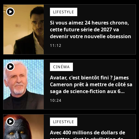
player2
LIFESTYLE
Si vous aimez 24 heures chrono,
cette future série de 2027 va
devenir votre nouvelle obsession
11:12
player2
CINÉMA
Avatar, c'est bientôt fini ? James
Cameron prêt à mettre de côté sa
saga de science-fiction aux 6
milliards de recettes
10:24
player2
LIFESTYLE
Avec 400 millions de dollars de