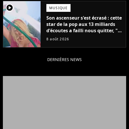
player2
MUSIQUE
Son ascenseur s'est écrasé : cette
star de la pop aux 13 milliards
d'écoutes a failli nous quitter, "Je
pensais ne plus jamais chanter"
8 août 2026
DERNIÈRES NEWS