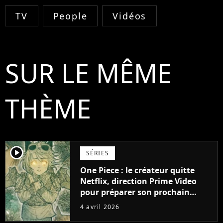
TV
People
Vidéos
SUR LE MÊME
THÈME
player2
SÉRIES
One Piece : le créateur quitte
Netflix, direction Prime Video
pour préparer son prochain
grand succès fantastique
4 avril 2026