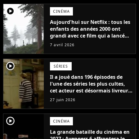
player2
CINÉMA
Aujourd'hui sur Netflix : tous les
enfants des années 2000 ont
grandi avec ce film qui a lancé
l'une des plus grandes sagas
7 avril 2026
d'animation il y a 16 ans
player2
SÉRIES
Il a joué dans 196 épisodes de
l'une des séries les plus cultes,
cet acteur est désormais livreur
chez Amazon : "Il faut faire ce
27 juin 2026
qu’il faut pour survivre"
player2
CINÉMA
La grande bataille du cinéma en
2027 : Avengers 6 affrontera le