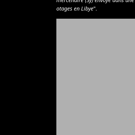
mercenaire (Sy) envoyé dans une
otages en Libye
".