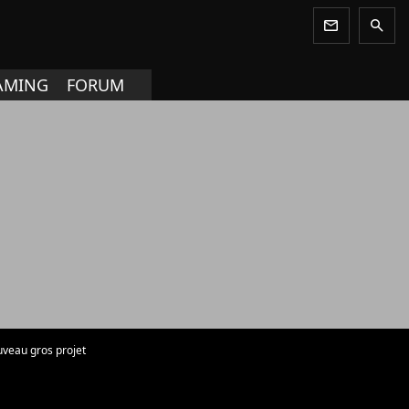
newsletter
search
AMING
FORUM
uveau gros projet