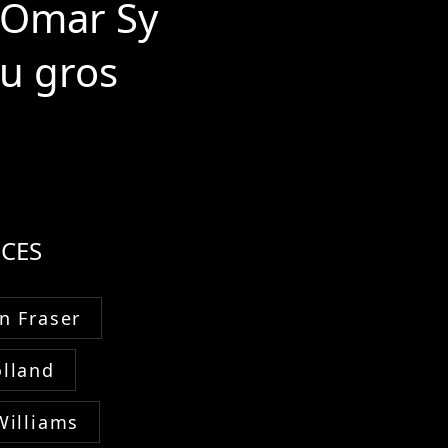
? Omar Sy
au gros
CES
n Fraser
lland
Williams