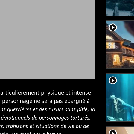
player2
player2
 particulièrement physique et intense
n personnage ne sera pas épargné à
ns guerrières et des tueurs sans pitié, la
s émotionnels de personnages torturés,
, trahisons et situations de vie ou de
player2