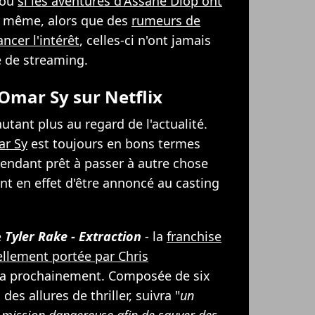
 ou
si les aventures d'Assane Diop ont
e même, alors que des
rumeurs de
ancer l'intérêt
, celles-ci n'ont jamais
e de streaming.
Omar Sy sur Netflix
autant plus au regard de l'actualité.
r Sy
est toujours en bons termes
ependant prêt à passer à autre chose
ent en effet d'être annoncé au casting
e
Tyler Rake -
Extraction
- la
franchise
uellement portée par Chris
era prochainement. Composée de six
des allures de thriller, suivra "
un