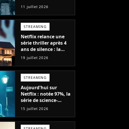
d'action de tous les
11 juillet 2026
temps, avec 6 saisons
parfaites
STREAMING
Netflix relance une
série thriller après 4
ans de silence : la
saison 1 avait atteint
19 juillet 2026
plus de 79 millions de
vues
STREAMING
Aujourd'hui sur
Netflix : notée 97%, la
série de science-
fiction la plus drôle
15 juillet 2026
du moment est enfin
de retour avec 8
nouveaux épisodes
STREAMING