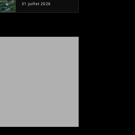
regarde en une seule
31 juillet 2026
après-midi