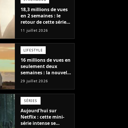
18,3 millions de vues
en 2 semaines : le
retour de cette série
fantastique est le bide
11 juillet 2026
de l'année sur Netflix
LIFESTYLE
16 millions de vues en
seulement deux
semaines : la nouvelle
série Netflix idéale
29 juillet 2026
pour les fans de
Yellowstone
SÉRIES
Aujourd'hui sur
Netflix : cette mini-
série intense se