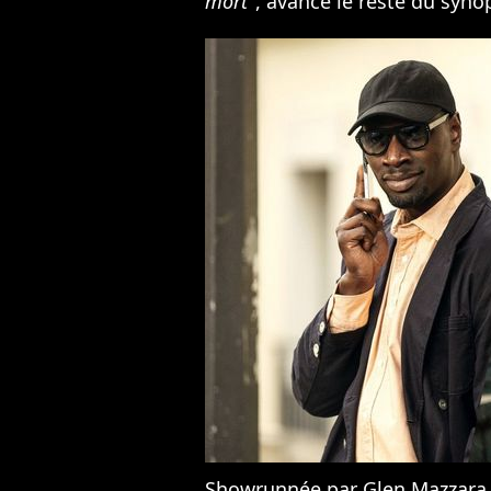
mort
", avance le reste du syno
Showrunnée par Glen Mazzara (