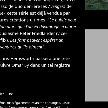
sso (le duo derrière les
Avengers
de
ke
), cette série est déjà vendue par
ures créations ultimes. "
Le public peut
ion alors que l'on va davantage explorer
housiasmé Peter Friedlander (vice-
lix).
Les fans peuvent espérer un
aventures qu'ils aiment
".
i Chris Hemsworth passera une tête
suivre Omar Sy dans un tel registre
ies - Ciné
 cinéma, mais également les anime et mangas. Passe
r les enfants (auteur jeunesse) et à rêver d'Emma