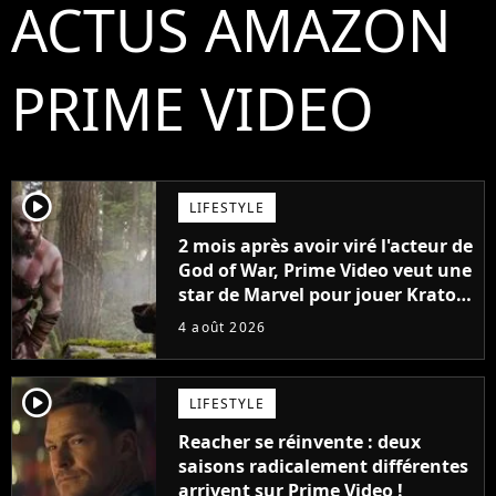
ACTUS AMAZON
PRIME VIDEO
player2
LIFESTYLE
2 mois après avoir viré l'acteur de
God of War, Prime Video veut une
star de Marvel pour jouer Kratos
dans sa série
4 août 2026
player2
LIFESTYLE
Reacher se réinvente : deux
saisons radicalement différentes
arrivent sur Prime Video !