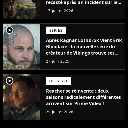
recasté après un incident sur le
tournage
17 juillet 2026
player2
SÉRIES
Après Ragnar Lothbrok vient Erik
Bloodaxe : la nouvelle série du
créateur de Vikings trouve ses
acteurs principaux
27 juin 2025
player2
LIFESTYLE
Reacher se réinvente : deux
saisons radicalement différentes
arrivent sur Prime Video !
29 juillet 2026