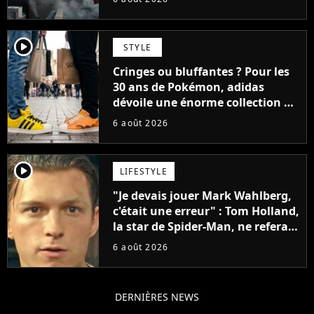
player2
STYLE
Cringes ou bluffantes ? Pour les
30 ans de Pokémon, adidas
dévoile une énorme collection de
sneakers et je ne sais pas quoi en
6 août 2026
penser
player2
LIFESTYLE
"Je devais jouer Mark Wahlberg,
c'était une erreur" : Tom Holland,
la star de Spider-Man, ne referait
pas ce blockbuster
6 août 2026
DERNIÈRES NEWS