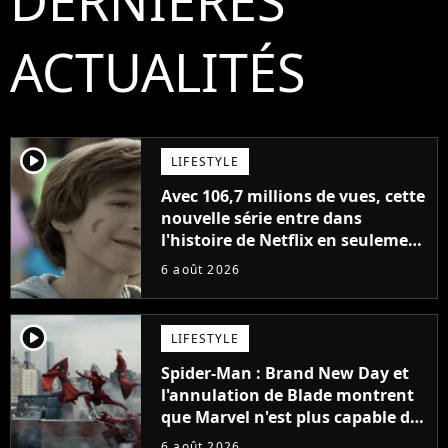
DERNIÈRES
ACTUALITÉS
player2
LIFESTYLE
Avec 106,7 millions de vues, cette
nouvelle série entre dans
l'histoire de Netflix en seulement
48 jours
6 août 2026
player2
LIFESTYLE
Spider-Man : Brand New Day et
l'annulation de Blade montrent
que Marvel n'est plus capable de
faire quoi que ce soit de simple
6 août 2026