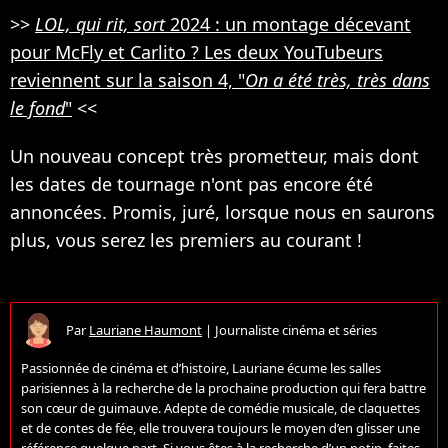
>>
LOL, qui rit, sort
2024 : un montage décevant
pour McFly et Carlito ? Les deux YouTubeurs
reviennent sur la saison 4, "
On a été très, très dans
le fond
"
<<
Un nouveau concept très prometteur, mais dont
les dates de tournage n'ont pas encore été
annoncées. Promis, juré, lorsque nous en saurons
plus, vous serez les premiers au courant !
Par
Lauriane Haumont
|
Journaliste cinéma et séries
Passionnée de cinéma et d’histoire, Lauriane écume les salles
parisiennes à la recherche de la prochaine production qui fera battre
son cœur de guimauve. Adepte de comédie musicale, de claquettes
et de contes de fée, elle trouvera toujours le moyen d’en glisser une
référence quelque part. Si vous êtes à la recherche d’un potin, faites