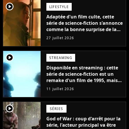
player2
LIFESTYLE
Adaptée d'un film culte, cette
série de science-fiction s'annonce
comme la bonne surprise de la
fin d'année
27 juillet 2026
player2
STREAMING
Disponible en streaming : cette
série de science-fiction est un
remake d'un film de 1995, mais
une évolution change
11 juillet 2026
absolument tout
player2
SÉRIES
God of War : coup d'arrêt pour la
série, l'acteur principal va être