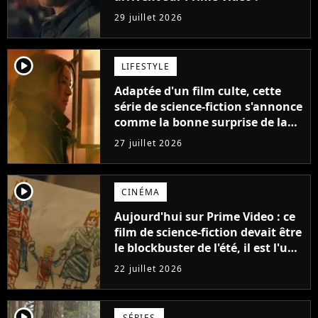
29 juillet 2026
player2
LIFESTYLE
Adaptée d'un film culte, cette
série de science-fiction s'annonce
comme la bonne surprise de la
fin d'année
27 juillet 2026
player2
CINÉMA
Aujourd'hui sur Prime Video : ce
film de science-fiction devait être
le blockbuster de l'été, il est l'un
des plus gros échecs de l'année
22 juillet 2026
player2
SÉRIES