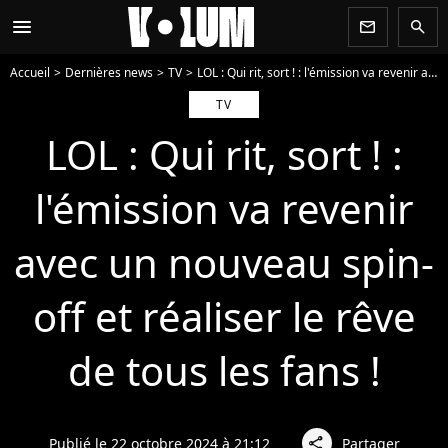
menu
newsletter
search
Accueil
Dernières news
TV
LOL : Qui rit, sort ! : l'émission va revenir avec un nouveau spin-off et réaliser le rêve de tous les fans !
TV
LOL : Qui rit, sort ! :
l'émission va revenir
avec un nouveau spin-
off et réaliser le rêve
de tous les fans !
Publié le 22 octobre 2024 à 21:12
Partager
share