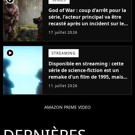
God of War : coup d'arrêt pour la
série, l'acteur principal va être
recasté après un incident sur le
tournage
17 juillet 2026
player2
STREAMING
Disponible en streaming : cette
série de science-fiction est un
remake d'un film de 1995, mais
une évolution change
11 juillet 2026
absolument tout
AMAZON PRIME VIDEO