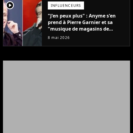
player2
INFLUENCEURS
"J'en peux plus" : Anyme s'en
prend à Pierre Garnier et sa
"musique de magasins de
fringues"
8 mai 2026