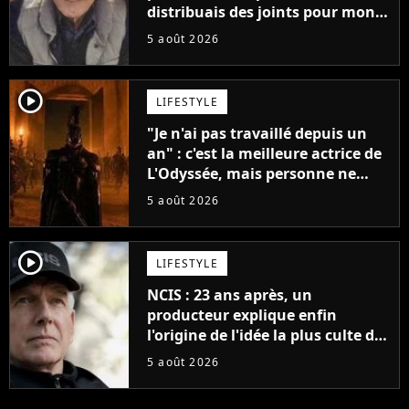
distribuais des joints pour mon
père"
5 août 2026
player2
LIFESTYLE
"Je n'ai pas travaillé depuis un
an" : c'est la meilleure actrice de
L'Odyssée, mais personne ne
veut lui donner de rôle au
5 août 2026
cinéma
player2
LIFESTYLE
NCIS : 23 ans après, un
producteur explique enfin
l'origine de l'idée la plus culte de
la série (et on ne parle pas du
5 août 2026
bateau)