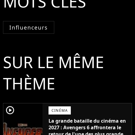
MOTS CLÉS
Influenceurs
SUR LE MÊME
THÈME
player2
CINÉMA
La grande bataille du cinéma en
2027 : Avengers 6 affrontera le
retour de l'une des plus grandes