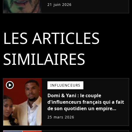
sanglant de tous les temps
21 juin 2026
LES ARTICLES
SIMILAIRES
player2
INFLUENCEURS
Domi & Yani : le couple
d'influenceurs français qui a fait
de son quotidien un empire
digital
25 mars 2026