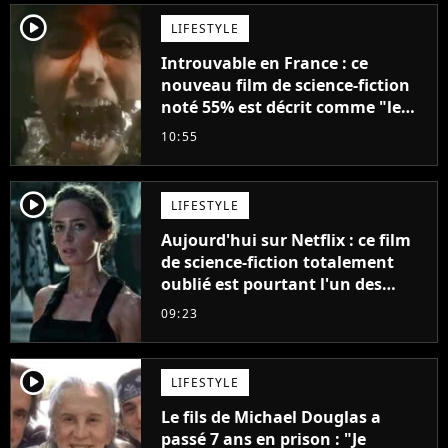
player2
LIFESTYLE
Introuvable en France : ce
nouveau film de science-fiction
noté 55% est décrit comme "le
plus stupide de l'année"
10:55
player2
LIFESTYLE
Aujourd'hui sur Netflix : ce film
de science-fiction totalement
oublié est pourtant l'un des
meilleurs des années 2010
09:23
player2
LIFESTYLE
Le fils de Michael Douglas a
passé 7 ans en prison : "Je