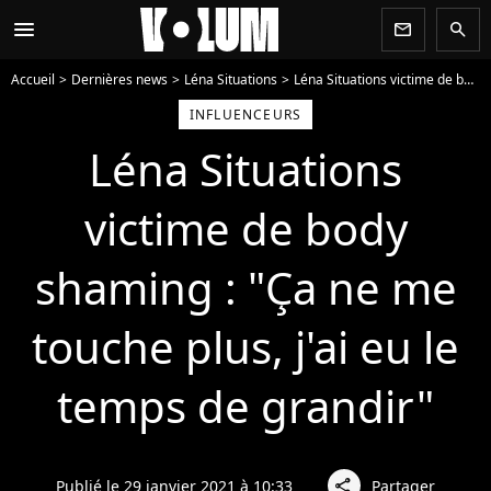
menu
newsletter
search
Accueil
Dernières news
Léna Situations
Léna Situations victime de body shaming : "Ça ne me touche plus, j'ai eu le temps de grandir"
INFLUENCEURS
Léna Situations
victime de body
shaming : "Ça ne me
touche plus, j'ai eu le
temps de grandir"
Publié le 29 janvier 2021 à 10:33
Partager
share