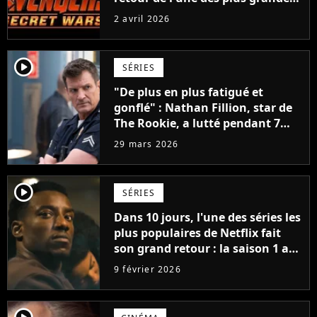
sagas fantastiques de tous les
2 avril 2026
temps
player2
SÉRIES
"De plus en plus fatigué et
gonflé" : Nathan Fillion, star de
The Rookie, a lutté pendant 7
ans avec un rôle qui le détruisait
29 mars 2026
de plus en plus
player2
SÉRIES
Dans 10 jours, l'une des séries les
plus populaires de Netflix fait
son grand retour : la saison 1 a
cumulé plus de 98 millions de
9 février 2026
vues