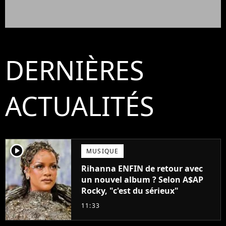
DERNIÈRES
ACTUALITÉS
player2
MUSIQUE
Rihanna ENFIN de retour avec
un nouvel album ? Selon A$AP
Rocky, "c'est du sérieux"
11:33