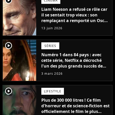
player2
CINÉMA
Liam Neeson a refusé ce rôle car
il se sentait trop vieux : son
remplaçant a remporté un Oscar
et est considéré comme le plus
13 juin 2026
grand acteur de tous les temps
player2
SÉRIES
Numéro 1 dans 84 pays : avec
cette série, Netflix a décroché
l'un des plus grands succès de
tous les temps
3 mars 2026
player2
LIFESTYLE
Plus de 300 000 litres ! Ce film
d'horreur et de science-fiction est
officiellement le film le plus