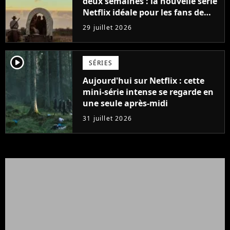
deux semaines : la nouvelle série
Netflix idéale pour les fans de
Yellowstone
29 juillet 2026
player2
SÉRIES
Aujourd'hui sur Netflix : cette
mini-série intense se regarde en
une seule après-midi
31 juillet 2026