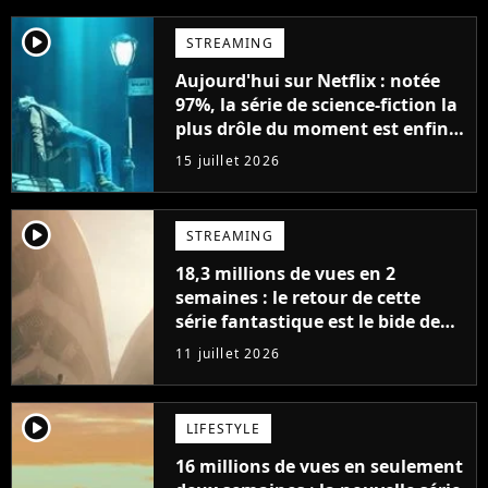
player2
STREAMING
Aujourd'hui sur Netflix : notée
97%, la série de science-fiction la
plus drôle du moment est enfin
de retour avec 8 nouveaux
15 juillet 2026
épisodes
player2
STREAMING
18,3 millions de vues en 2
semaines : le retour de cette
série fantastique est le bide de
l'année sur Netflix
11 juillet 2026
player2
LIFESTYLE
16 millions de vues en seulement