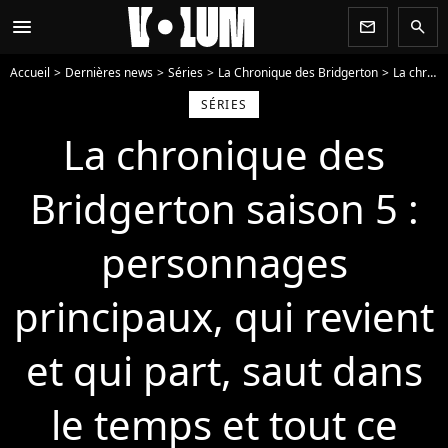
menu
newsletter
search
Accueil
Dernières news
Séries
La Chronique des Bridgerton
La chronique des Bridgerton saison 5 : personnages principaux, qui revient et qui part, saut dans le temps et tout ce que l'on sait sur la suite de la série
SÉRIES
La chronique des
Bridgerton saison 5 :
personnages
principaux, qui revient
et qui part, saut dans
le temps et tout ce