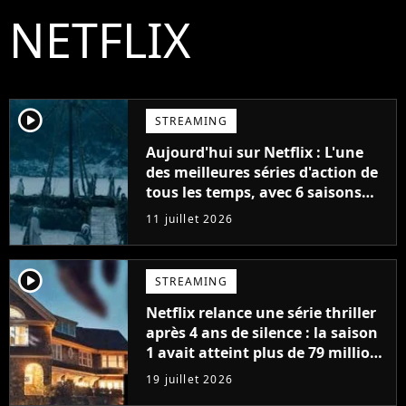
NETFLIX
player2
STREAMING
Aujourd'hui sur Netflix : L'une
des meilleures séries d'action de
tous les temps, avec 6 saisons
parfaites
11 juillet 2026
player2
STREAMING
Netflix relance une série thriller
après 4 ans de silence : la saison
1 avait atteint plus de 79 millions
de vues
19 juillet 2026