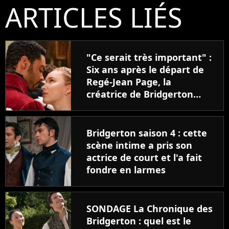
ARTICLES LIÉS
"Ce serait très important" :
Six ans après le départ de
Regé-Jean Page, la
créatrice de Bridgerton
souhaite faire revenir
Simon et Daphne dans la
suite
Bridgerton saison 4 : cette
scène intime a pris son
actrice de court et l'a fait
fondre en larmes
SONDAGE La Chronique des
Bridgerton : quel est le