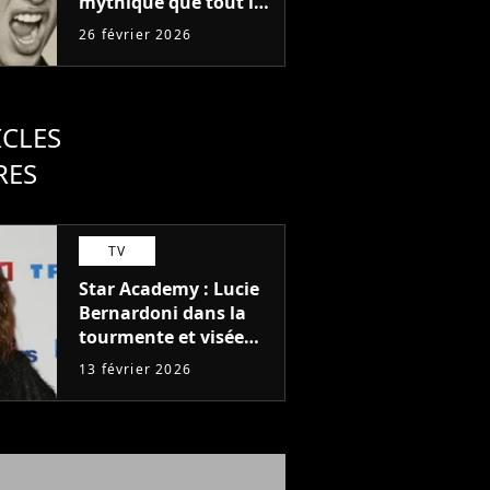
mythique que tout le
monde portait en
26 février 2026
2015
ICLES
RES
TV
Star Academy : Lucie
Bernardoni dans la
tourmente et visée
par une plainte de
13 février 2026
son ex-conjoint, ce
que l'on sait