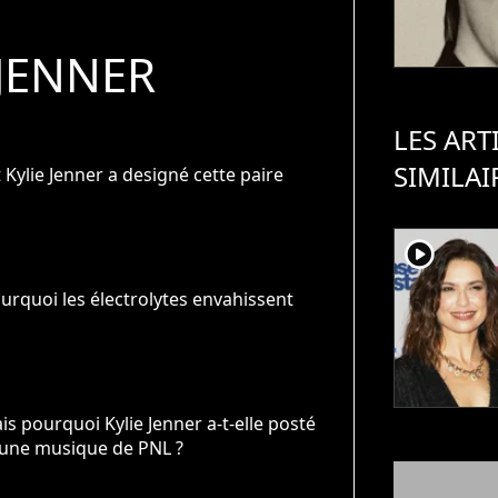
 JENNER
LES ART
SIMILAI
Kylie Jenner a designé cette paire
player2
ourquoi les électrolytes envahissent
ais pourquoi Kylie Jenner a-t-elle posté
 une musique de PNL ?