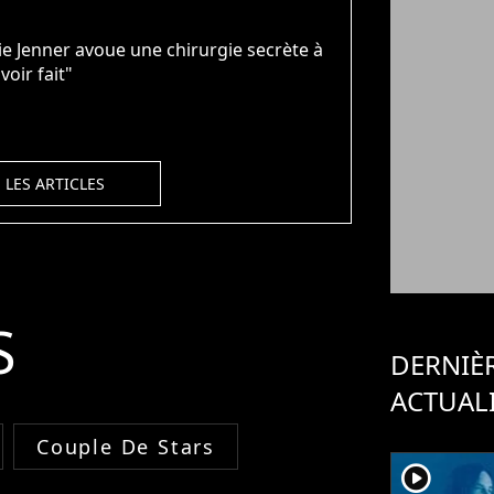
ie Jenner avoue une chirurgie secrète à
voir fait"
 LES ARTICLES
S
DERNIÈ
ACTUAL
Couple De Stars
player2