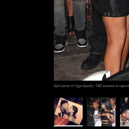
Kylie Jenner et Tyga séparés : TMZ annonce la ruptu