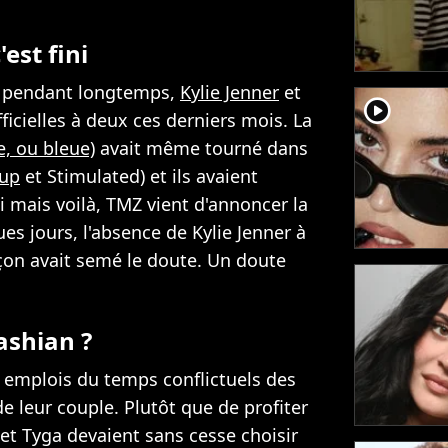
'est fini
re pendant longtemps,
Kylie Jenner
et
player2
fficielles à deux ces derniers mois. La
e, ou bleue)
avait même tourné dans
 up
et Stimulated) et ils avaient
 mais voilà, TMZ vient d'annoncer la
ues jours, l'absence de Kylie Jenner à
rçon avait semé le doute. Un doute
ashian ?
s emplois du temps conflictuels des
e leur couple. Plutôt que de profiter
et Tyga devaient sans cesse choisir