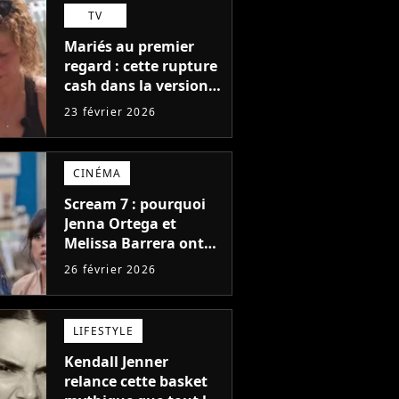
TV
Mariés au premier
regard : cette rupture
cash dans la version
belge choque les fans
23 février 2026
CINÉMA
Scream 7 : pourquoi
Jenna Ortega et
Melissa Barrera ont
disparu du film, et ce
26 février 2026
que ça change
vraiment
LIFESTYLE
Kendall Jenner
relance cette basket