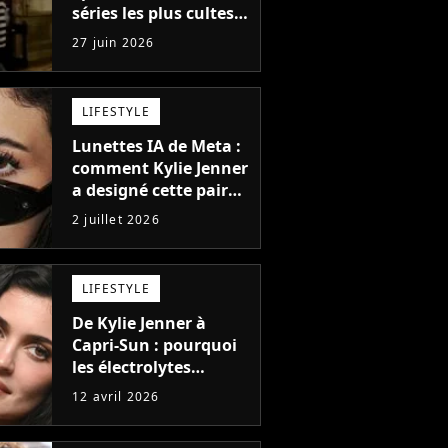
séries les plus cultes,
cet acteur est
27 juin 2026
désormais livreur
chez Amazon : "Il faut
faire ce qu’il faut pour
LIFESTYLE
survivre"
Lunettes IA de Meta :
comment Kylie Jenner
a designé cette paire
aussi stylée
2 juillet 2026
qu'innovante
LIFESTYLE
De Kylie Jenner à
Capri-Sun : pourquoi
les électrolytes
envahissent toutes
12 avril 2026
nos boissons