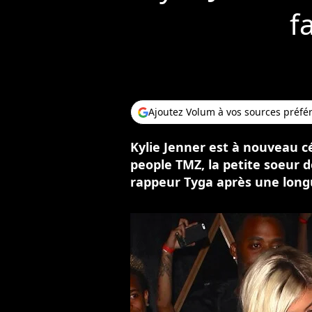
f
Ajoutez Volum à vos sources préfé
Kylie Jenner est à nouveau cé
people TMZ, la petite soeur 
rappeur Tyga après une longu