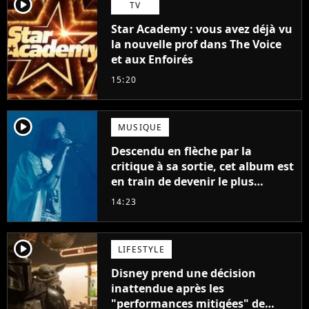
player2
TV
Star Academy : vous avez déjà vu
la nouvelle prof dans The Voice
et aux Enfoirés
15:20
player2
MUSIQUE
Descendu en flèche par la
critique à sa sortie, cet album est
en train de devenir le plus
populaire de son auteur
14:23
player2
LIFESTYLE
Disney prend une décision
inattendue après les
"performances mitigées" de