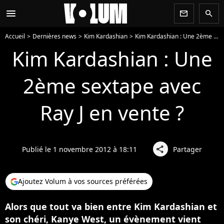
menu
newsletter
search
Accueil
Dernières news
Kim Kardashian
Kim Kardashian : Une 2ème sextape avec Ray J en vente ?
Kim Kardashian : Une
2ème sextape avec
Ray J en vente ?
Publié le 1 novembre 2012 à 18:11
Partager
share
Ajoutez Volum à vos sources préférées
Alors que tout va bien entre Kim Kardashian et
son chéri, Kanye West, un évènement vient