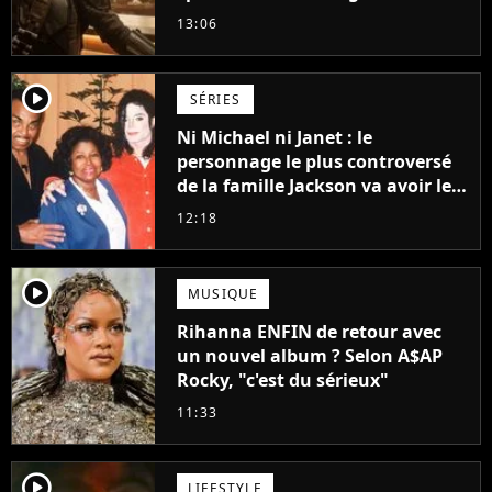
Vaiana et The Mandalorian &
13:06
Grogu au box-office
player2
SÉRIES
Ni Michael ni Janet : le
personnage le plus controversé
de la famille Jackson va avoir le
droit à sa propre série
12:18
player2
MUSIQUE
Rihanna ENFIN de retour avec
un nouvel album ? Selon A$AP
Rocky, "c'est du sérieux"
11:33
player2
LIFESTYLE