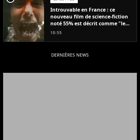
Introuvable en France : ce
nouveau film de science-fiction
noté 55% est décrit comme "le
plus stupide de l'année"
10:55
DERNIÈRES NEWS