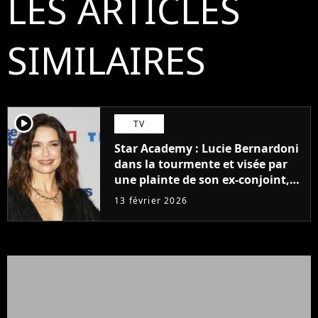
LES ARTICLES
SIMILAIRES
player2
TV
Star Academy : Lucie Bernardoni
dans la tourmente et visée par
une plainte de son ex-conjoint,
ce que l'on sait
13 février 2026