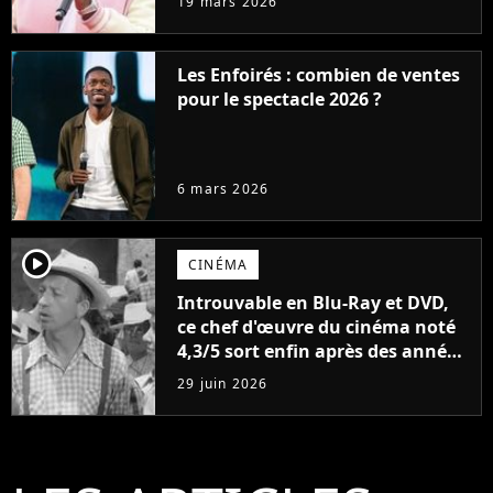
19 mars 2026
Les Enfoirés : combien de ventes
pour le spectacle 2026 ?
6 mars 2026
player2
CINÉMA
Introuvable en Blu-Ray et DVD,
ce chef d'œuvre du cinéma noté
4,3/5 sort enfin après des années
d'attente
29 juin 2026