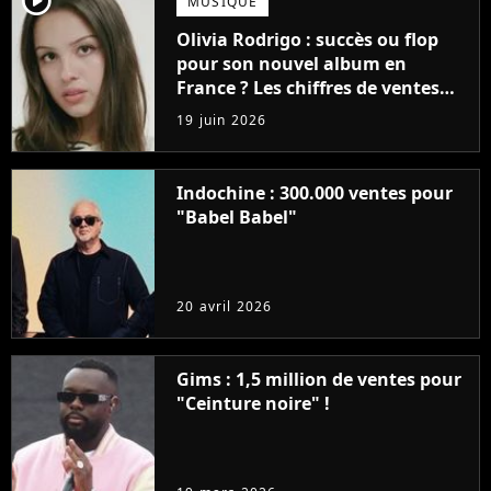
player2
MUSIQUE
Olivia Rodrigo : succès ou flop
pour son nouvel album en
France ? Les chiffres de ventes
sont enfin tombés !
19 juin 2026
Indochine : 300.000 ventes pour
"Babel Babel"
20 avril 2026
Gims : 1,5 million de ventes pour
"Ceinture noire" !