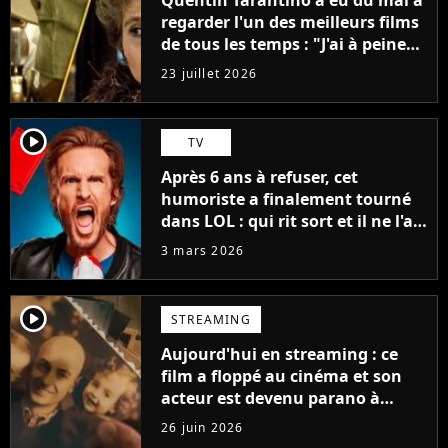
regarder l'un des meilleurs films
de tous les temps : "J'ai à peine
réussi à aller jusqu'au générique
23 juillet 2026
de fin"
player2
TV
Après 6 ans à refuser, cet
humoriste a finalement tourné
dans LOL : qui rit sort et il ne l'a
pas fait pour l'argent, "J'ai
3 mars 2026
toujours dit..."
player2
STREAMING
Aujourd'hui en streaming : ce
film a floppé au cinéma et son
acteur est devenu parano à
cause de l'histoire
26 juin 2026