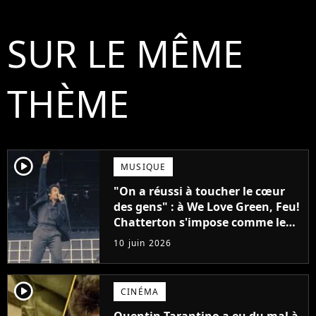
SUR LE MÊME
THÈME
player2
MUSIQUE
"On a réussi à toucher le cœur
des gens" : à We Love Green, Feu!
Chatterton s'impose comme le
groupe rock français de sa
10 juin 2026
génération
player2
CINÉMA
Quentin Tarantino a eu du mal à