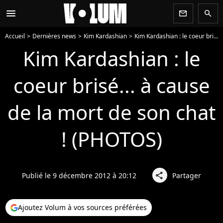
menu
newsletter
search
Accueil
Dernières news
Kim Kardashian
Kim Kardashian : le coeur brisé... à cause de la mort de son chat ! (PHOTOS)
Kim Kardashian : le
coeur brisé... à cause
de la mort de son chat
! (PHOTOS)
Publié le 9 décembre 2012 à 20:12
Partager
share
Ajoutez Volum à vos sources préférées