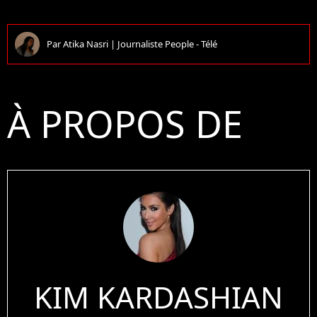
Par
Atika Nasri
|
Journaliste People - Télé
À PROPOS DE
KIM KARDASHIAN