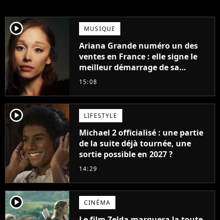
player2
MUSIQUE
Ariana Grande numéro un des
ventes en France : elle signe le
meilleur démarrage de sa
carrière avec son album Petal
15:08
player2
LIFESTYLE
Michael 2 officialisé : une partie
de la suite déjà tournée, une
sortie possible en 2027 ?
14:29
player2
CINÉMA
Le film Zelda marquera la toute