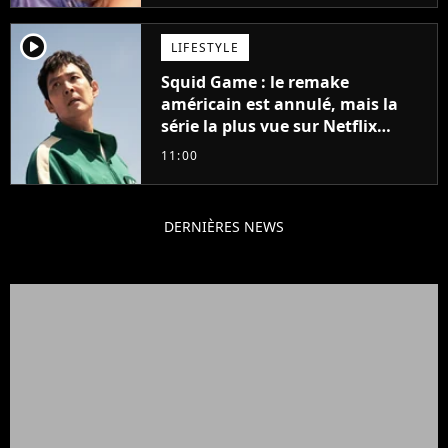
player2
LIFESTYLE
Squid Game : le remake
américain est annulé, mais la
série la plus vue sur Netflix
pourrait avoir une version
11:00
française
DERNIÈRES NEWS