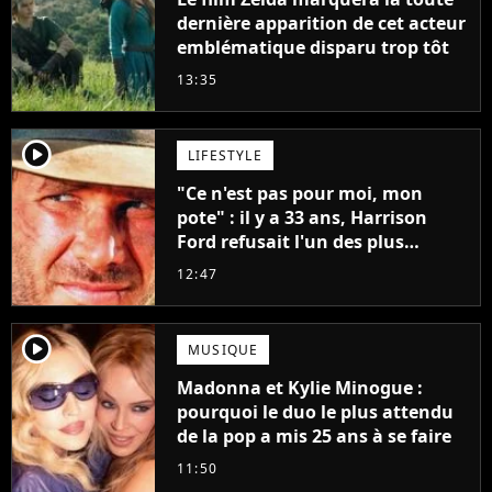
dernière apparition de cet acteur
emblématique disparu trop tôt
13:35
player2
LIFESTYLE
"Ce n'est pas pour moi, mon
pote" : il y a 33 ans, Harrison
Ford refusait l'un des plus
grands succès de tous les temps
12:47
player2
MUSIQUE
Madonna et Kylie Minogue :
pourquoi le duo le plus attendu
de la pop a mis 25 ans à se faire
11:50