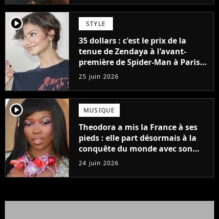
player2
STYLE
35 dollars : c'est le prix de la
tenue de Zendaya à l'avant-
première de Spider-Man à Paris,
"Le style n'a pas besoin de coûter
25 juin 2026
une fortune"
player2
MUSIQUE
Theodora a mis la France à ses
pieds : elle part désormais à la
conquête du monde avec son
premier gros feat international
24 juin 2026