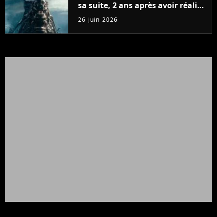
sa suite, 2 ans après avoir réalisé
60 millions de vues et régné 6
26 juin 2026
semaines dans le Top 10