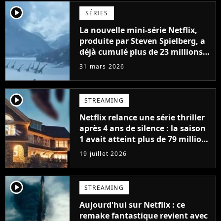
player2
SÉRIES
La nouvelle mini-série Netflix,
produite par Steven Spielberg, a
déjà cumulé plus de 23 millions
de vues
31 mars 2026
player2
STREAMING
Netflix relance une série thriller
après 4 ans de silence : la saison
1 avait atteint plus de 79 millions
de vues
19 juillet 2026
player2
STREAMING
Aujourd'hui sur Netflix : ce
remake fantastique revient avec