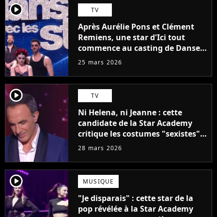
player2
TV
Après Aurélie Pons et Clément
Remiens, une star d'Ici tout
commence au casting de Danse
avec les stars 2027 ?
25 mars 2026
player2
TV
Ni Helena, ni Jeanne : cette
candidate de la Star Academy
critique les costumes "sexistes"
de l'émission, "Ca nous mettait
28 mars 2026
très mal à l'aise"
player2
MUSIQUE
"Je disparais" : cette star de la
pop révélée à la Star Academy