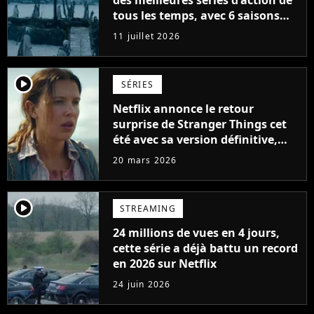
tous les temps, avec 6 saisons
parfaites
11 juillet 2026
player2
SÉRIES
Netflix annonce le retour
surprise de Stranger Things cet
été avec sa version définitive,
une décision historique
20 mars 2026
player2
STREAMING
24 millions de vues en 4 jours,
cette série a déjà battu un record
en 2026 sur Netflix
24 juin 2026