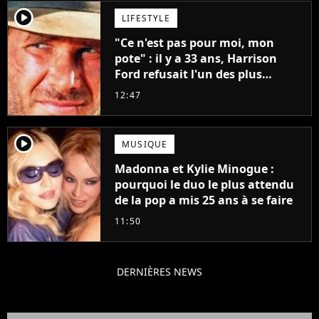
player2
LIFESTYLE
"Ce n'est pas pour moi, mon
pote" : il y a 33 ans, Harrison
Ford refusait l'un des plus
grands succès de tous les temps
12:47
player2
MUSIQUE
Madonna et Kylie Minogue :
pourquoi le duo le plus attendu
de la pop a mis 25 ans à se faire
11:50
DERNIÈRES NEWS