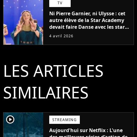
TV
Ni Pierre Garnier, ni Ulysse : cet
autre élève de la Star Academy
devait faire Danse avec les stars
2026
4 avril 2026
LES ARTICLES
SIMILAIRES
player2
STREAMING
Aujourd'hui sur Netflix : L'une
des meilleures séries d'action de