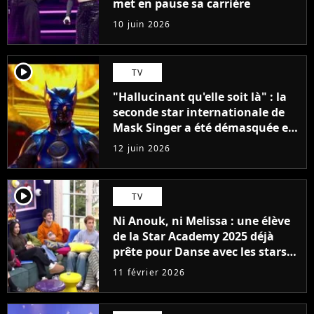
met en pause sa carrière
10 juin 2026
player2
TV
"Hallucinant qu'elle soit là" : la
seconde star internationale de
Mask Singer a été démasquée et
elle a fait partie d'un groupe
12 juin 2026
culte
player2
TV
Ni Anouk, ni Melissa : une élève
de la Star Academy 2025 déjà
prête pour Danse avec les stars
2027
11 février 2026