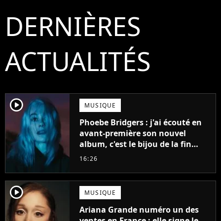
DERNIÈRES
ACTUALITÉS
player2
MUSIQUE
Phoebe Bridgers : j'ai écouté en
avant-première son nouvel
album, c'est le bijou de la fin
d'été
16:26
player2
MUSIQUE
Ariana Grande numéro un des
ventes en France : elle signe le