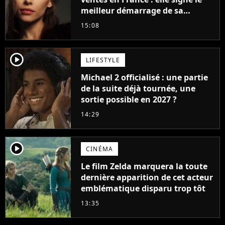
meilleur démarrage de sa
carrière avec son album Petal
15:08
player2
LIFESTYLE
Michael 2 officialisé : une partie
de la suite déjà tournée, une
sortie possible en 2027 ?
14:29
player2
CINÉMA
Le film Zelda marquera la toute
dernière apparition de cet acteur
emblématique disparu trop tôt
13:35