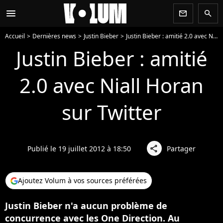
menu
newsletter
search
Accueil
Dernières news
Justin Bieber
Justin Bieber : amitié 2.0 avec Niall Horan sur Twitter
Justin Bieber : amitié
2.0 avec Niall Horan
sur Twitter
Publié le 19 juillet 2012 à 18:50
Partager
share
Ajoutez Volum à vos sources préférées
Justin Bieber n'a aucun problème de
concurrence avec les One Direction. Au