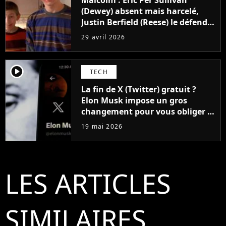
(Dewey) absent mais harcelé,
Justin Berfield (Reese) le défend,
"Laissez-le tranquille"
29 avril 2026
player2
TECH
La fin de X (Twitter) gratuit ?
Elon Musk impose un gros
changement pour vous obliger à
prendre un compte payant
19 mai 2026
LES ARTICLES
SIMILAIRES