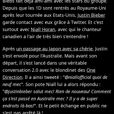
Biebs fait déjà ami-ami avec les stars du groupe.
Depuis que les 1D sont rentrés au Royaume-Uni
après leur tournée aux Etats-Unis,
Justin Bieber
garde contact avec eux grâce à Twitter. Et c'est
surtout avec
Niall Horan
, avec qui le chanteur
canadien a l'air de très bien s'entendre !
Après
un passage au Japon avec sa chérie
, Justin
s'est envolé pour l'Australie. Mais avant son
départ, il s'est lancé dans une véritable
conversation 2.0 avec le blondinet des
One
Direction
. Il a ainsi tweeté : "
@niallofficial quoi de
neuf mec
". Son pote Niall lui a alors répondu :
"
@justinbieber salut mec! Rien de nouveau! Comment
ça s'est passé en Australie mec ? Il y a de super
endroits là-bas!
". Et le petit échange en public ne
s'est pas arrêté là !