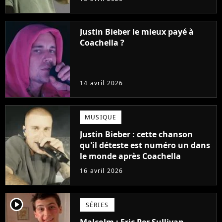
Justin Bieber le mieux payé à
Coachella ?
14 avril 2026
MUSIQUE
Justin Bieber : cette chanson
qu'il déteste est numéro un dans
le monde après Coachella
16 avril 2026
player2
SÉRIES
Malcolm : Eric Per Sullivan