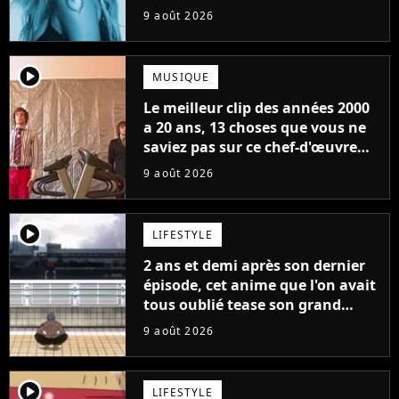
9 août 2026
player2
MUSIQUE
Le meilleur clip des années 2000
a 20 ans, 13 choses que vous ne
saviez pas sur ce chef-d'œuvre
qui a révolutionné YouTube
9 août 2026
player2
LIFESTYLE
2 ans et demi après son dernier
épisode, cet anime que l'on avait
tous oublié tease son grand
retour
9 août 2026
player2
LIFESTYLE