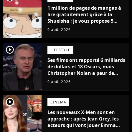
1 million de pages de mangas à
lire gratuitement grâce à la
Shueisha : je vous propose 5
mangas jamais sortis en France
9 août 2026
à découvrir absolument
player2
LIFESTYLE
Ses films ont rapporté 6 milliards
de dollars et 18 Oscars, mais
Christopher Nolan a peur de
tourner un genre de films très
9 août 2026
particulier
player2
CINÉMA
Les nouveaux X-Men sont en
approche : après Jean Grey, les
acteurs qui vont jouer Emma
Frost et Cyclope trouvés !