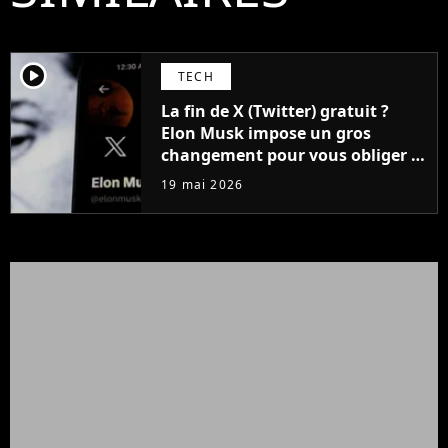
player2
TECH
La fin de X (Twitter) gratuit ?
Elon Musk impose un gros
changement pour vous obliger à
prendre un compte payant
19 mai 2026