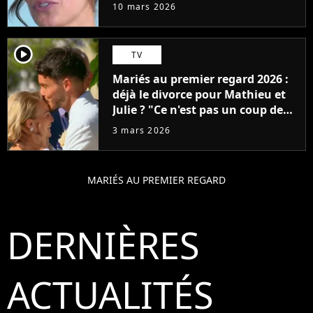
gênant"
10 mars 2026
player2
TV
Mariés au premier regard 2026 :
déjà le divorce pour Mathieu et
Julie ? "Ce n'est pas un coup de
foudre"
3 mars 2026
MARIÉS AU PREMIER REGARD
DERNIÈRES
ACTUALITÉS