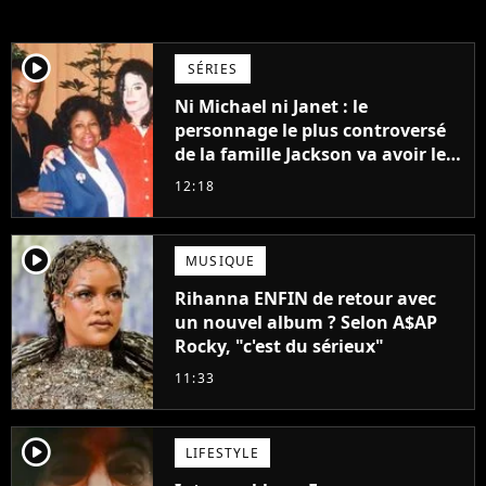
player2
SÉRIES
Ni Michael ni Janet : le
personnage le plus controversé
de la famille Jackson va avoir le
droit à sa propre série
12:18
player2
MUSIQUE
Rihanna ENFIN de retour avec
un nouvel album ? Selon A$AP
Rocky, "c'est du sérieux"
11:33
player2
LIFESTYLE