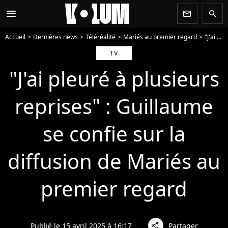
menu
newsletter
search
Accueil
Dernières news
Téléréalité
Mariés au premier regard
"J'ai pleuré à plusieurs reprises" : Guillaume se confie sur la diffusion de Mariés au premier regard
TV
"J'ai pleuré à plusieurs
reprises" : Guillaume
se confie sur la
diffusion de Mariés au
premier regard
Publié le 15 avril 2025 à 16:17
Partager
share