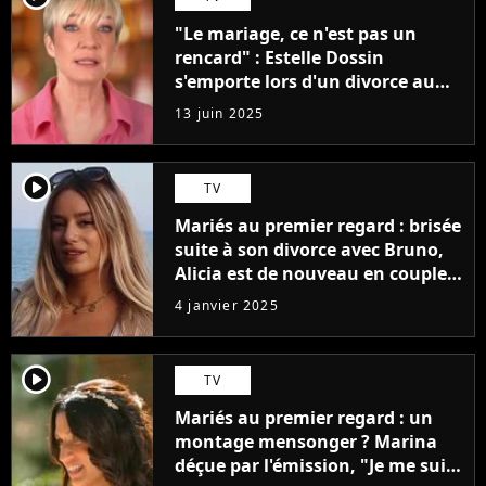
"Le mariage, ce n'est pas un
rencard" : Estelle Dossin
s'emporte lors d'un divorce au
bilan de Mariés au premier
13 juin 2025
regard
player2
TV
Mariés au premier regard : brisée
suite à son divorce avec Bruno,
Alicia est de nouveau en couple !
Elle officialise avec son nouveau
4 janvier 2025
chéri en photo
player2
TV
Mariés au premier regard : un
montage mensonger ? Marina
déçue par l'émission, "Je me suis