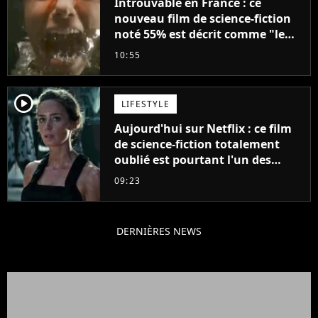
Introuvable en France : ce
nouveau film de science-fiction
noté 55% est décrit comme "le
plus stupide de l'année"
10:55
player2
LIFESTYLE
Aujourd'hui sur Netflix : ce film
de science-fiction totalement
oublié est pourtant l'un des
meilleurs des années 2010
09:23
DERNIÈRES NEWS