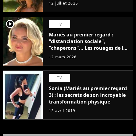
pris une vague de haine"
12 juillet 2025
player2
TV
Mariés au premier regard :
"distanciation sociale",
"chaperons"... Les rouages de la
production dévoilés
12 mars 2026
TV
Sonia (Mariés au premier regard
3) : les secrets de son incroyable
transformation physique
12 avril 2019