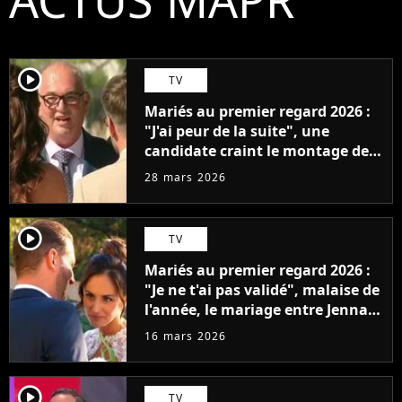
player2
TV
Mariés au premier regard 2026 :
"J'ai peur de la suite", une
candidate craint le montage des
prochains épisodes
28 mars 2026
player2
TV
Mariés au premier regard 2026 :
"Je ne t'ai pas validé", malaise de
l'année, le mariage entre Jenna
et Laurent tourne à la
16 mars 2026
catastrophe
player2
TV