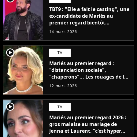
TBT9 : "Elle a fait le casting", une
ex-candidate de Mariés au
premier regard bientôt
chroniqueuse de Cyril Hanouna ?
14 mars 2026
player2
TV
Mariés au premier regard :
"distanciation sociale",
"chaperons"... Les rouages de la
production dévoilés
12 mars 2026
player2
TV
Mariés au premier regard 2026 :
gros malaise au mariage de
Jenna et Laurent, "c'est hyper