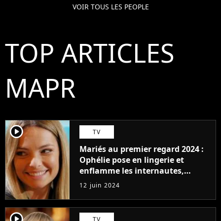
VOIR TOUS LES PEOPLE
TOP ARTICLES
MAPR
player2
TV
Mariés au premier regard 2024 :
Ophélie pose en lingerie et
enflamme les internautes,
"Quelle pure beauté parfaite !"
12 juin 2024
player2
TV