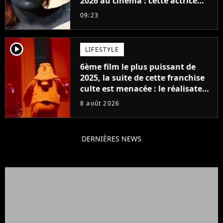
2026 au cinéma : cette actrice
adorée prête à remplacer
09:23
Jennifer Lawrence chez Marvel
player2
LIFESTYLE
6ème film le plus puissant de
2025, la suite de cette franchise
culte est menacée : le réalisateur
claque la porte pour "différends
8 août 2026
créatifs"
DERNIÈRES NEWS