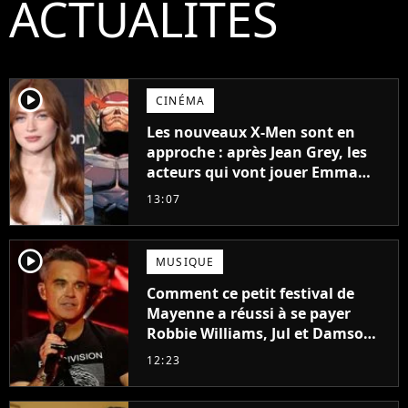
ACTUALITÉS
player2
CINÉMA
Les nouveaux X-Men sont en
approche : après Jean Grey, les
acteurs qui vont jouer Emma
Frost et Cyclope trouvés !
13:07
player2
MUSIQUE
Comment ce petit festival de
Mayenne a réussi à se payer
Robbie Williams, Jul et Damso
cette année ?
12:23