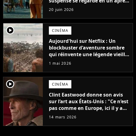
suspense se regarde en un après-
midi
20 juin 2026
player2
CINÉMA
Aujourd'hui sur Netflix : Un
blockbuster d'aventure sombre
qui réinvente une légende vieille
de 114 ans
1 mai 2026
player2
CINÉMA
Clint Eastwood donne son avis
sur l’art aux États-Unis : "Ce n’est
pas comme en Europe, ici il y a
peu de formes d’art originales"
14 mars 2026