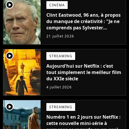
player2
CINÉMA
Clint Eastwood, 96 ans, à propos
du manque de créativité : "Je ne
comprends pas Sylvester
Stallone. J'ai l'impression qu'il ne
21 juillet 2026
fait ça que pour l'argent"
player2
STREAMING
Aujourd'hui sur Netflix : c'est
tout simplement le meilleur film
du XXIe siècle
4 juillet 2026
player2
STREAMING
Numéro 1 en 2 jours sur Netflix :
cette nouvelle mini-série à