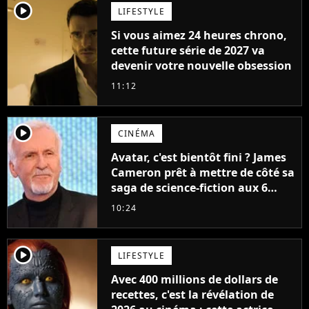
player2
LIFESTYLE
Si vous aimez 24 heures chrono,
cette future série de 2027 va
devenir votre nouvelle obsession
11:12
player2
CINÉMA
Avatar, c'est bientôt fini ? James
Cameron prêt à mettre de côté sa
saga de science-fiction aux 6
milliards de recettes
10:24
player2
LIFESTYLE
Avec 400 millions de dollars de
recettes, c'est la révélation de