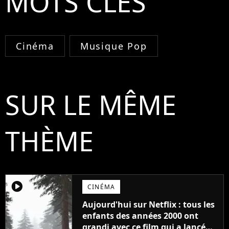
MOTS CLÉS
Cinéma
Musique Pop
SUR LE MÊME
THÈME
player2
CINÉMA
Aujourd'hui sur Netflix : tous les
enfants des années 2000 ont
grandi avec ce film qui a lancé