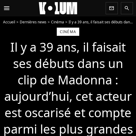
menu
newsletter
search
Accueil
Dernières news
Cinéma
Il y a 39 ans, il faisait ses débuts dans un clip de Madonna : aujourd’hui, cet acteur est oscarisé et compte parmi les plus grandes stars au monde ! Le reconnaissez-vous ?
CINÉMA
Il y a 39 ans, il faisait
ses débuts dans un
clip de Madonna :
aujourd’hui, cet acteur
est oscarisé et compte
parmi les plus grandes