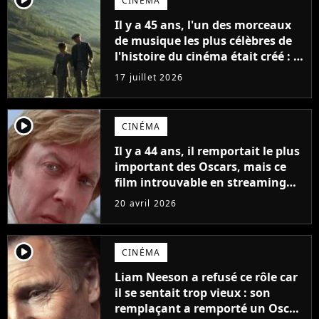
CINÉMA
Il y a 45 ans, l'un des morceaux
de musique les plus célèbres de
l'histoire du cinéma était créé : la
mélodie est aujourd'hui plus
17 juillet 2026
célèbre que le film pour lequel
elle a été composée
player2
CINÉMA
Il y a 44 ans, il remportait le plus
important des Oscars, mais ce
film introuvable en streaming
est aujourd'hui totalement
20 avril 2026
oublié
player2
CINÉMA
Liam Neeson a refusé ce rôle car
il se sentait trop vieux : son
remplaçant a remporté un Oscar