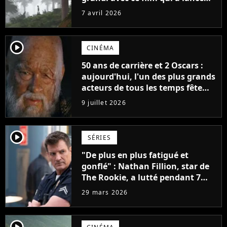
l'une des plus grandes sagas
7 avril 2026
d'animation il y a 16 ans
player2
CINÉMA
50 ans de carrière et 2 Oscars :
aujourd'hui, l'un des plus grands
acteurs de tous les temps fête
ses 70 ans
9 juillet 2026
player2
SÉRIES
"De plus en plus fatigué et
gonflé" : Nathan Fillion, star de
The Rookie, a lutté pendant 7
ans avec un rôle qui le détruisait
29 mars 2026
de plus en plus
player2