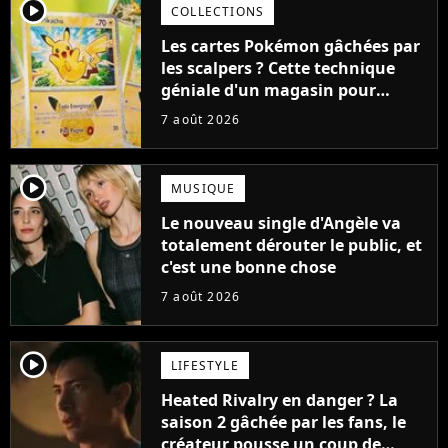
player2
COLLECTIONS
Les cartes Pokémon gâchées par
les scalpers ? Cette technique
géniale d'un magasin pour
ruiner les revendeurs
7 août 2026
player2
MUSIQUE
Le nouveau single d'Angèle va
totalement dérouter le public, et
c'est une bonne chose
7 août 2026
player2
LIFESTYLE
Heated Rivalry en danger ? La
saison 2 gâchée par les fans, le
créateur pousse un coup de