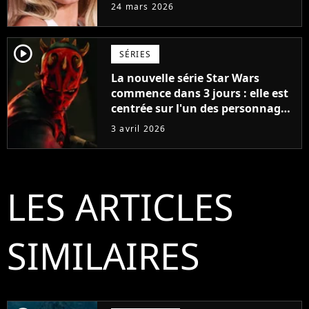
très attendue
24 mars 2026
player2
SÉRIES
La nouvelle série Star Wars
commence dans 3 jours : elle est
centrée sur l'un des personnages
les plus fascinants de toute la
3 avril 2026
saga de science-fiction
LES ARTICLES
SIMILAIRES