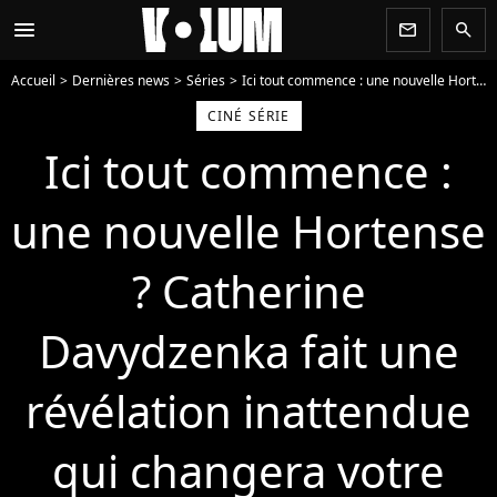
menu
newsletter
search
Accueil
Dernières news
Séries
Ici tout commence : une nouvelle Hortense ? Catherine Davydzenka fait une révélation inattendue qui changera votre regard sur l'héroïne
CINÉ SÉRIE
Ici tout commence :
une nouvelle Hortense
? Catherine
Davydzenka fait une
révélation inattendue
qui changera votre