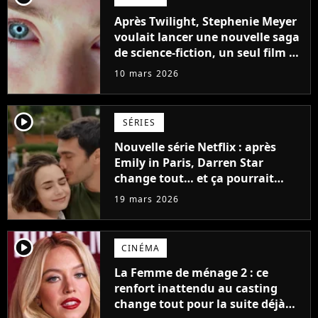
Après Twilight, Stephenie Meyer
voulait lancer une nouvelle saga
de science-fiction, un seul film a
tout fait capoter
10 mars 2026
player2
SÉRIES
Nouvelle série Netflix : après
Emily in Paris, Darren Star
change tout… et ça pourrait
surprendre
19 mars 2026
player2
CINÉMA
La Femme de ménage 2 : ce
renfort inattendu au casting
change tout pour la suite déjà