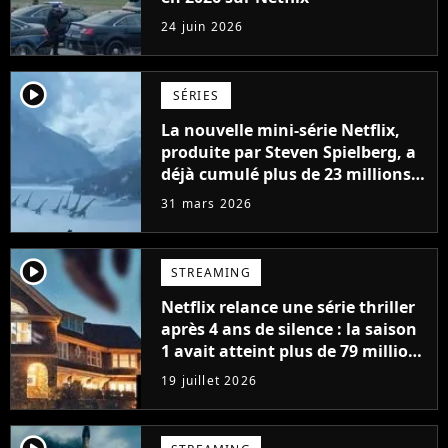
24 juin 2026
player2
SÉRIES
La nouvelle mini-série Netflix,
produite par Steven Spielberg, a
déjà cumulé plus de 23 millions
de vues
31 mars 2026
player2
STREAMING
Netflix relance une série thriller
après 4 ans de silence : la saison
1 avait atteint plus de 79 millions
de vues
19 juillet 2026