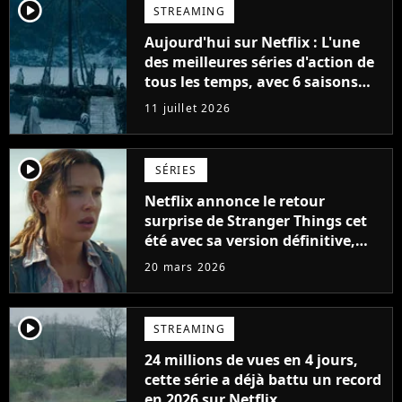
player2
STREAMING
Aujourd'hui sur Netflix : L'une
des meilleures séries d'action de
tous les temps, avec 6 saisons
parfaites
11 juillet 2026
player2
SÉRIES
Netflix annonce le retour
surprise de Stranger Things cet
été avec sa version définitive,
une décision historique
20 mars 2026
player2
STREAMING
24 millions de vues en 4 jours,
cette série a déjà battu un record
en 2026 sur Netflix