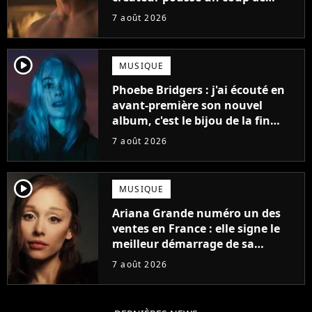
gueule
7 août 2026
player2
MUSIQUE
Phoebe Bridgers : j'ai écouté en
avant-première son nouvel
album, c'est le bijou de la fin
d'été
7 août 2026
player2
MUSIQUE
Ariana Grande numéro un des
ventes en France : elle signe le
meilleur démarrage de sa
carrière avec son album Petal
7 août 2026