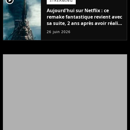
player2
STREAMING
Aujourd'hui sur Netflix : ce
remake fantastique revient avec
sa suite, 2 ans après avoir réalisé
60 millions de vues et régné 6
26 juin 2026
semaines dans le Top 10