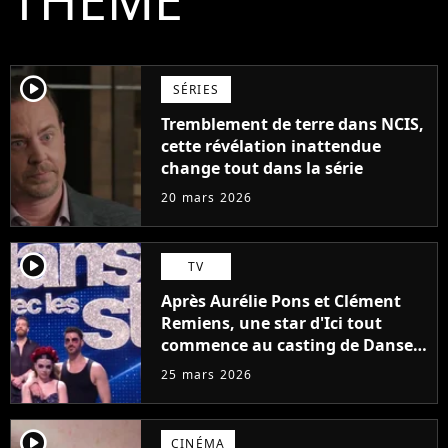
player2
SÉRIES
Tremblement de terre dans NCIS,
cette révélation inattendue
change tout dans la série
20 mars 2026
player2
TV
Après Aurélie Pons et Clément
Remiens, une star d'Ici tout
commence au casting de Danse
avec les stars 2027 ?
25 mars 2026
player2
CINÉMA