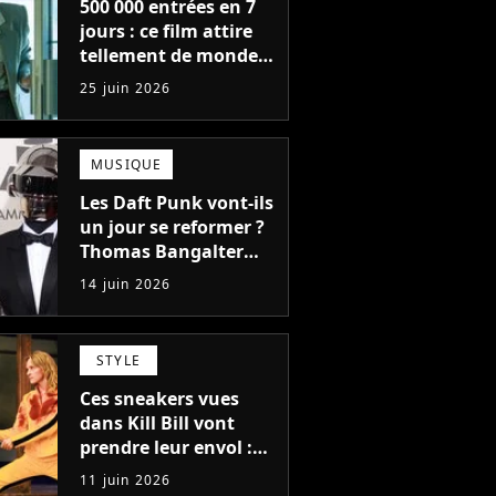
500 000 entrées en 7
jours : ce film attire
tellement de monde
dans les salles qu'une
25 juin 2026
suite est déjà
programmée, "on en
a clairement pas fini"
MUSIQUE
Les Daft Punk vont-ils
un jour se reformer ?
Thomas Bangalter
donne sa réponse
14 juin 2026
définitive
STYLE
Ces sneakers vues
dans Kill Bill vont
prendre leur envol :
pourquoi Asics veut
11 juin 2026