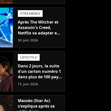
s'éloigner de sa
marque la plus
rentable
STREAMING
Après The Witcher et
Assassin's Creed,
Netflix va adapter en
live-action un jeu
30 juin 2026
vidéo vieux de 30 ans
LIFESTYLE
Dans 2 jours, la suite
d'un carton numéro 1
dans plus de 100 pays
débarque sur Prime
15 juin 2026
Video
Masséo (Star Ac)
s'explique après sa