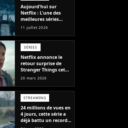
Aujourd'hui sur
Netflix : L'une des
meilleures séries
d'action de tous les
11 juillet 2026
temps, avec 6 saisons
parfaites
SÉRIES
Netflix annonce le
retour surprise de
Stranger Things cet
été avec sa version
20 mars 2026
définitive, une
décision historique
STREAMING
24 millions de vues en
4 jours, cette série a
déjà battu un record
en 2026 sur Netflix