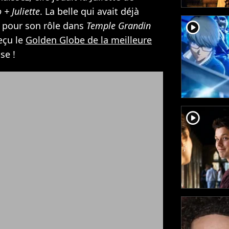
+ Juliette
. La belle qui avait déjà
player2
 pour son rôle dans
Temple Grandin
eçu le
Golden Globe de la meilleure
se !
player2