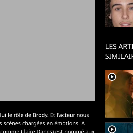
LES ART
SIMILAI
player2
i le rôle de Brody. Et l'acteur nous
es scènes chargées en émotions. A
player2
t comme Claire Danes) est
nommé aux