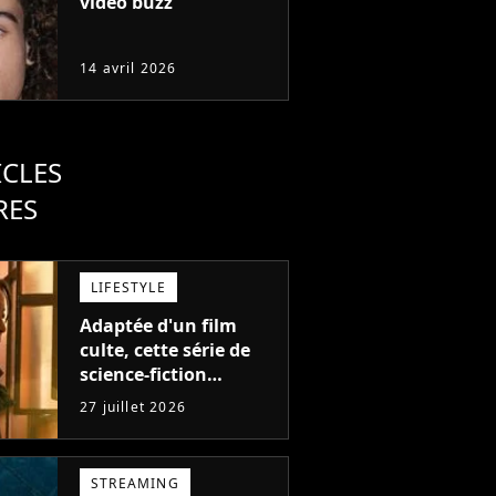
vidéo buzz
14 avril 2026
ICLES
RES
LIFESTYLE
Adaptée d'un film
culte, cette série de
science-fiction
s'annonce comme la
27 juillet 2026
bonne surprise de la
fin d'année
STREAMING