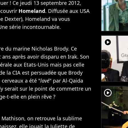
uer ! Ce jeudi 13 septembre 2012,
écouvrir
Homeland
. Diffusée aux USA
e Dexter), Homeland va vous
Une série incontournable.
player2
ire du marine Nicholas Brody. Ce
t ans après avoir disparu en Irak. Son
rale aux Etats-Unis mais pas celle
 de la CIA est persuadée que Brody
e cerveaux a été "
lavé
" par Al-Qaida
dy serait sur le point de commettre un
player2
e-t-elle en plein rêve ?
ie Mathison, on retrouve la sublime
aissez, elle jouait la Juliette de