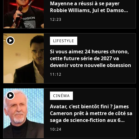
Mayenne a réussi à se payer
Robbie Williams, Jul et Damso
cette année ?
12:23
player2
LIFESTYLE
Si vous aimez 24 heures chrono,
cette future série de 2027 va
devenir votre nouvelle obsession
11:12
player2
CINÉMA
Avatar, c'est bientôt fini ? James
Cameron prêt à mettre de côté sa
saga de science-fiction aux 6
milliards de recettes
10:24