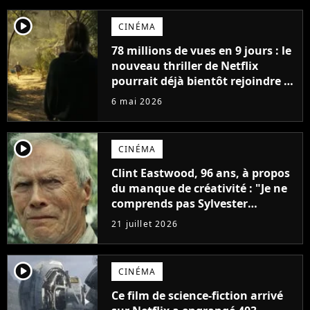
player2
CINÉMA
78 millions de vues en 9 jours : le
nouveau thriller de Netflix
pourrait déjà bientôt rejoindre le
top 10 des films les plus vus de
6 mai 2026
l'histoire
player2
CINÉMA
Clint Eastwood, 96 ans, à propos
du manque de créativité : "Je ne
comprends pas Sylvester
Stallone. J'ai l'impression qu'il ne
21 juillet 2026
fait ça que pour l'argent"
player2
CINÉMA
Ce film de science-fiction arrivé