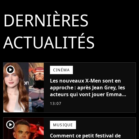
DERNIÈRES
ACTUALITÉS
player2
CINÉMA
Les nouveaux X-Men sont en
approche : après Jean Grey, les
acteurs qui vont jouer Emma
Frost et Cyclope trouvés !
13:07
player2
MUSIQUE
Comment ce petit festival de