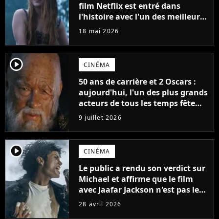
film Netflix est entré dans
l'histoire avec l'un des meilleurs
lancements de tous les temps
18 mai 2026
player2
CINÉMA
50 ans de carrière et 2 Oscars :
aujourd'hui, l'un des plus grands
acteurs de tous les temps fête
ses 70 ans
9 juillet 2026
player2
CINÉMA
Le public a rendu son verdict sur
Michael et affirme que le film
avec Jaafar Jackson n'est pas le
meilleur biopic musical de 2026.
28 avril 2026
Un autre film le surpasse