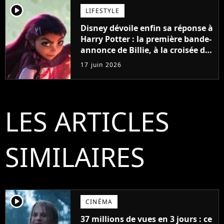
player2
LIFESTYLE
Disney dévoile enfin sa réponse à
Harry Potter : la première bande-
annonce de Billie, à la croisée des
mondes est magique
17 juin 2026
LES ARTICLES
SIMILAIRES
player2
CINÉMA
37 millions de vues en 3 jours : ce