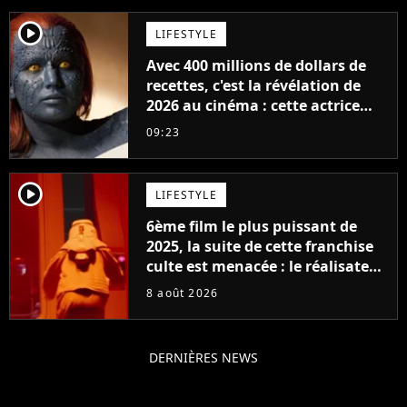
player2
LIFESTYLE
Avec 400 millions de dollars de
recettes, c'est la révélation de
2026 au cinéma : cette actrice
adorée prête à remplacer
09:23
Jennifer Lawrence chez Marvel
player2
LIFESTYLE
6ème film le plus puissant de
2025, la suite de cette franchise
culte est menacée : le réalisateur
claque la porte pour "différends
8 août 2026
créatifs"
DERNIÈRES NEWS