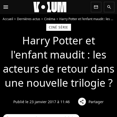
menu
newsletter
search
Accueil
Dernières actus
Cinéma
Harry Potter et l'enfant maudit : les acteurs de retour dans une nouvelle trilogie ?
CINÉ SÉRIE
Harry Potter et
l'enfant maudit : les
acteurs de retour dans
une nouvelle trilogie ?
Publié le 23 janvier 2017 à 11:46
Partager
share