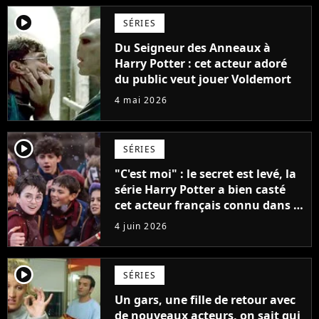
player2
SÉRIES
Du Seigneur des Anneaux à
Harry Potter : cet acteur adoré
du public veut jouer Voldemort
4 mai 2026
player2
SÉRIES
"C'est moi" : le secret est levé, la
série Harry Potter a bien casté
cet acteur français connu dans le
monde entier
4 juin 2026
player2
SÉRIES
Un gars, une fille de retour avec
de nouveaux acteurs, on sait qui