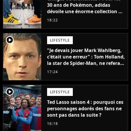
30 ans de Pokémon, adidas
dévoile une énorme collection de
sneakers et je ne sais pas quoi en
18:22
penser
player2
LIFESTYLE
"Je devais jouer Mark Wahlberg,
c'était une erreur" : Tom Holland,
la star de Spider-Man, ne referait
pas ce blockbuster
17:24
player2
LIFESTYLE
Ted Lasso saison 4 : pourquoi ces
personnages adorés des fans ne
sont pas dans la suite ?
16:18