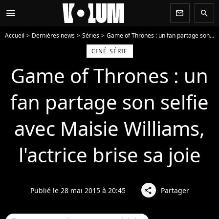
menu
newsletter
search
Accueil
Dernières news
Séries
Game of Thrones : un fan partage son selfie avec Maisie Williams, l'actrice brise sa joie
CINÉ SÉRIE
Game of Thrones : un
fan partage son selfie
avec Maisie Williams,
l'actrice brise sa joie
Publié le 28 mai 2015 à 20:45
Partager
share