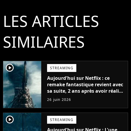
LES ARTICLES
SIMILAIRES
player2
STREAMING
Aujourd'hui sur Netflix : ce
remake fantastique revient avec
sa suite, 2 ans après avoir réalisé
60 millions de vues et régné 6
26 juin 2026
semaines dans le Top 10
player2
STREAMING
Aujourd'hui sur Netflix : L'une