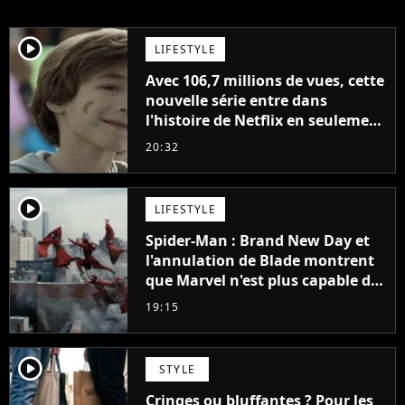
player2
LIFESTYLE
Avec 106,7 millions de vues, cette
nouvelle série entre dans
l'histoire de Netflix en seulement
48 jours
20:32
player2
LIFESTYLE
Spider-Man : Brand New Day et
l'annulation de Blade montrent
que Marvel n'est plus capable de
faire quoi que ce soit de simple
19:15
player2
STYLE
Cringes ou bluffantes ? Pour les