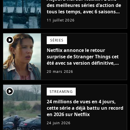
des meilleures séries d'action de
tous les temps, avec 6 saisons
parfaites
11 juillet 2026
player2
SÉRIES
Netflix annonce le retour
surprise de Stranger Things cet
été avec sa version définitive,
une décision historique
20 mars 2026
player2
STREAMING
24 millions de vues en 4 jours,
cette série a déjà battu un record
en 2026 sur Netflix
24 juin 2026