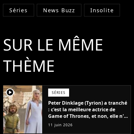
Séries
News Buzz
Insolite
SUR LE MÊME
THÈME
player2
SÉRIES
Peter Dinklage (Tyrion) a tranché
: c'est la meilleure actrice de
Game of Thrones, et non, elle n'a
pas joué Daenerys
11 juin 2026