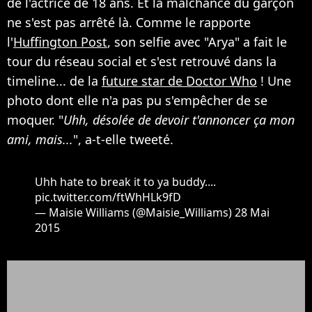
de l'actrice de 18 ans. Et la malchance du garçon
ne s'est pas arrêté là. Comme le rapporte
l'
Huffington Post
, son selfie avec "Arya" a fait le
tour du réseau social et s'est retrouvé dans la
timeline... de la
future star de Doctor Who
! Une
photo dont elle n'a pas pu s'empêcher de se
moquer. "
Uhh, désolée de devoir t'annoncer ça mon
ami, mais...
", a-t-elle tweeté.
Uhh hate to break it to ya buddy....
pic.twitter.com/ftWhHLk9fD
— Maisie Williams (@Maisie_Williams)
28 Mai
2015