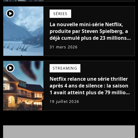
player2
SÉRIES
La nouvelle mini-série Netflix,
produite par Steven Spielberg, a
déjà cumulé plus de 23 millions
de vues
31 mars 2026
player2
STREAMING
Netflix relance une série thriller
après 4 ans de silence : la saison
1 avait atteint plus de 79 millions
de vues
19 juillet 2026