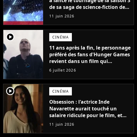
a lancé le tournage de la saison 3
de sa saga de science-fiction des
créateurs de Game of Thrones
11 juin 2026
player2
CINÉMA
11 ans après la fin, le personnage
préféré des fans d'Hunger Games
revient dans un film qui
dévoilera tous ses secrets
6 juillet 2026
player2
CINÉMA
Obsession : l'actrice Inde
Navarette aurait touché un
salaire ridicule pour le film, et
c'est problématique
11 juin 2026