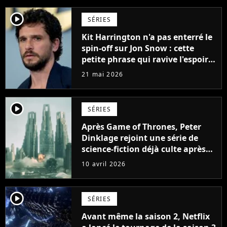
player2
SÉRIES
Kit Harrington n'a pas enterré le
spin-off sur Jon Snow : cette
petite phrase qui ravive l'espoir
des fans de Game of Thrones
21 mai 2026
player2
SÉRIES
Après Game of Thrones, Peter
Dinklage rejoint une série de
science-fiction déjà culte après
une seule saison
10 avril 2026
player2
SÉRIES
Avant même la saison 2, Netflix