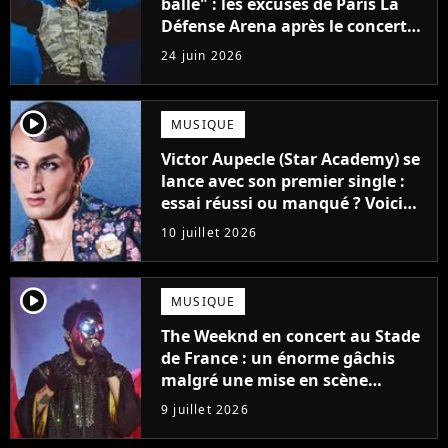
balle" : les excuses de Paris La
Défense Arena après le concert
interrompu d'Iron Maiden ne
24 juin 2026
passent pas
player2
MUSIQUE
Victor Aupecle (Star Academy) se
lance avec son premier single :
essai réussi ou manqué ? Voici
notre avis !
10 juillet 2026
player2
MUSIQUE
The Weeknd en concert au Stade
de France : un énorme gâchis
malgré une mise en scène
colossale
9 juillet 2026