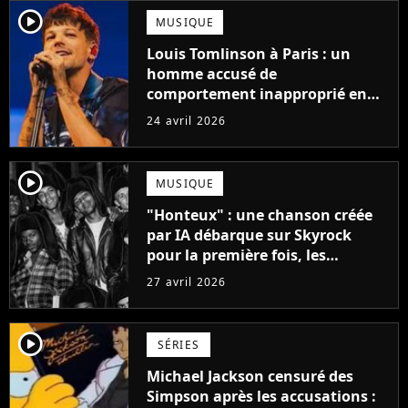
player2
MUSIQUE
Louis Tomlinson à Paris : un
homme accusé de
comportement inapproprié en
plein concert, l'Accor Arena
24 avril 2026
réagit face à la colère des fans
player2
MUSIQUE
"Honteux" : une chanson créée
par IA débarque sur Skyrock
pour la première fois, les
internautes fulminent
27 avril 2026
player2
SÉRIES
Michael Jackson censuré des
Simpson après les accusations :