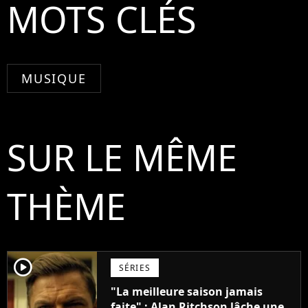
MOTS CLÉS
MUSIQUE
SUR LE MÊME
THÈME
player2
SÉRIES
"La meilleure saison jamais
faite" : Alan Ritchson lâche une