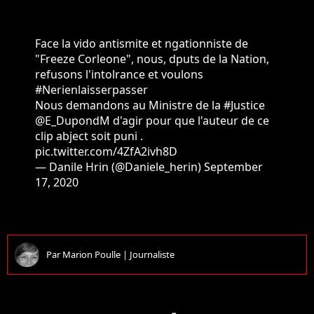
Face la vido antismite et ngationniste de
"Freeze Corleone", nous, dputs de la Nation,
refusons l'intolrance et voulons
#Nerienlaisserpasser
Nous demandons au Ministre de la
#Justice
@E_DupondM
d'agir pour que l'auteur de ce
clip abject soit puni .
pic.twitter.com/4ZfA2ivh8D
— Danile Hrin (@Daniele_herin)
September
17, 2020
Par
Marion Poulle
|
Journaliste