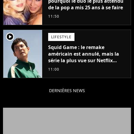
pourquoi le duo le plus attendu
de la pop a mis 25 ans à se faire
11:50
player2
LIFESTYLE
Squid Game : le remake
américain est annulé, mais la
série la plus vue sur Netflix
pourrait avoir une version
11:00
française
DERNIÈRES NEWS