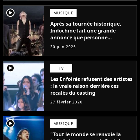
player2
MUSIQUE
Après sa tournée historique,
Indochine fait une grande
annonce que personne
n'attendait
30 juin 2026
player2
TV
Les Enfoirés refusent des artistes
: la vraie raison derrière ces
recalés du casting
27 février 2026
player2
MUSIQUE
"Tout le monde se renvoie la