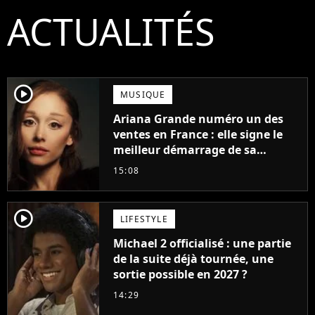
ACTUALITÉS
player2
MUSIQUE
Ariana Grande numéro un des
ventes en France : elle signe le
meilleur démarrage de sa
carrière avec son album Petal
15:08
player2
LIFESTYLE
Michael 2 officialisé : une partie
de la suite déjà tournée, une
sortie possible en 2027 ?
14:29