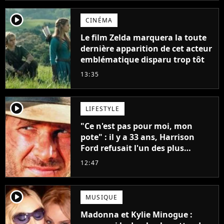
player2
CINÉMA
Le film Zelda marquera la toute
dernière apparition de cet acteur
emblématique disparu trop tôt
13:35
player2
LIFESTYLE
"Ce n'est pas pour moi, mon
pote" : il y a 33 ans, Harrison
Ford refusait l'un des plus
grands succès de tous les temps
12:47
player2
MUSIQUE
Madonna et Kylie Minogue :