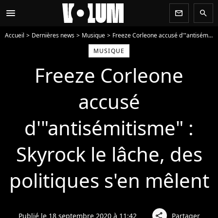
menu
newsletter
search
Accueil
Dernières news
Musique
Freeze Corleone accusé d'"antisémitisme" : Skyrock le lâche, des politiques s'en mêlent
MUSIQUE
Freeze Corleone
accusé
d'"antisémitisme" :
Skyrock le lâche, des
politiques s'en mêlent
Publié le 18 septembre 2020 à 11:42
Partager
share