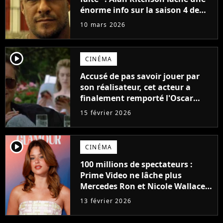
énorme info sur la saison 4 de
Reacher
10 mars 2026
player2
CINÉMA
Accusé de pas savoir jouer par
son réalisateur, cet acteur a
finalement remporté l'Oscar
pour son rôle
15 février 2026
player2
CINÉMA
100 millions de spectateurs :
Prime Video ne lâche plus
Mercedes Ron et Nicole Wallace
pour bâtir ses prochaines
13 février 2026
franchises