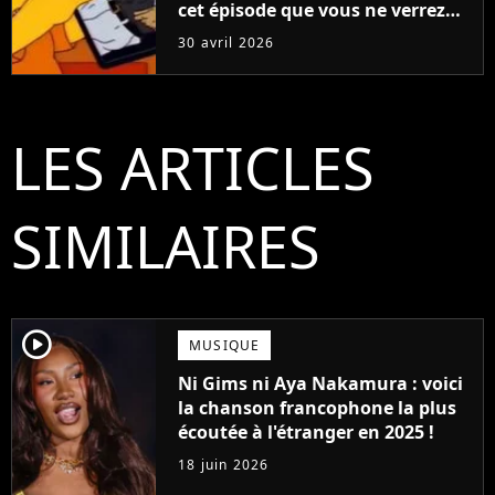
cet épisode que vous ne verrez
jamais en streaming, "J'espère
30 avril 2026
qu'il restera banni"
LES ARTICLES
SIMILAIRES
player2
MUSIQUE
Ni Gims ni Aya Nakamura : voici
la chanson francophone la plus
écoutée à l'étranger en 2025 !
18 juin 2026