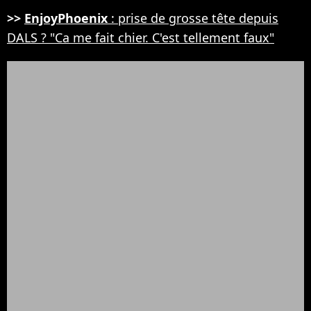
>>
EnjoyPhoenix
: prise de grosse tête depuis
DALS ? "Ca me fait chier. C'est tellement faux"