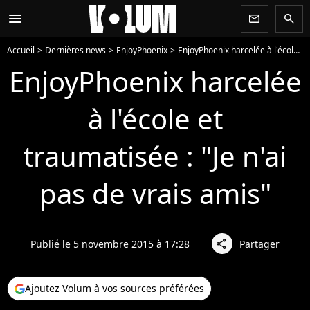
menu
newsletter
search
Accueil
Dernières news
EnjoyPhoenix
EnjoyPhoenix harcelée à l'école et traumatisée : "Je n'ai pas de vrais amis"
EnjoyPhoenix harcelée
à l'école et
traumatisée : "Je n'ai
pas de vrais amis"
Publié le 5 novembre 2015 à 17:28
Partager
share
Ajoutez Volum à vos sources préférées