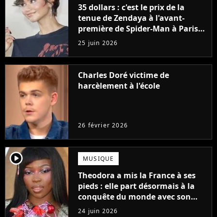
35 dollars : c'est le prix de la
tenue de Zendaya à l'avant-
première de Spider-Man à Paris,
"Le style n'a pas besoin de coûter
25 juin 2026
une fortune"
Charles Doré victime de
harcèlement à l'école
26 février 2026
player2
MUSIQUE
Theodora a mis la France à ses
pieds : elle part désormais à la
conquête du monde avec son
premier gros feat international
24 juin 2026