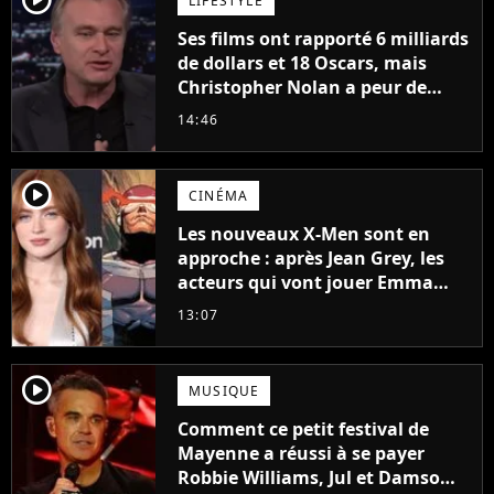
LIFESTYLE
Ses films ont rapporté 6 milliards
de dollars et 18 Oscars, mais
Christopher Nolan a peur de
tourner un genre de films très
14:46
particulier
player2
CINÉMA
Les nouveaux X-Men sont en
approche : après Jean Grey, les
acteurs qui vont jouer Emma
Frost et Cyclope trouvés !
13:07
player2
MUSIQUE
Comment ce petit festival de
Mayenne a réussi à se payer
Robbie Williams, Jul et Damso