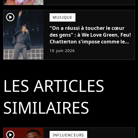
player2
MUSIQUE
"On a réussi à toucher le cœur
des gens" : à We Love Green, Feu!
Chatterton s'impose comme le
groupe rock français de sa
10 juin 2026
génération
LES ARTICLES
SIMILAIRES
player2
INFLUENCEURS