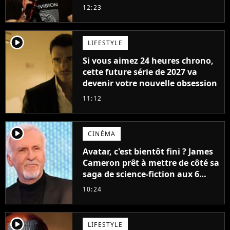
cette année ?
12:23
player2
LIFESTYLE
Si vous aimez 24 heures chrono,
cette future série de 2027 va
devenir votre nouvelle obsession
11:12
player2
CINÉMA
Avatar, c'est bientôt fini ? James
Cameron prêt à mettre de côté sa
saga de science-fiction aux 6
milliards de recettes
10:24
player2
LIFESTYLE