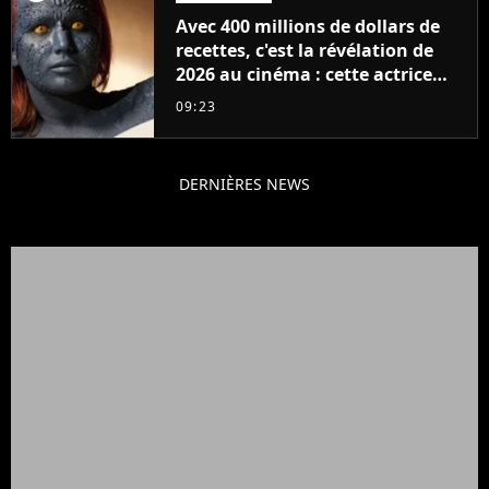
Avec 400 millions de dollars de
recettes, c'est la révélation de
2026 au cinéma : cette actrice
adorée prête à remplacer
09:23
Jennifer Lawrence chez Marvel
DERNIÈRES NEWS