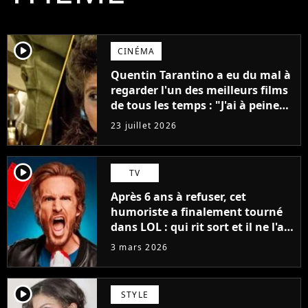
player2
CINÉMA
Quentin Tarantino a eu du mal à
regarder l'un des meilleurs films
de tous les temps : "J'ai à peine
réussi à aller jusqu'au générique
23 juillet 2026
de fin"
player2
TV
Après 6 ans à refuser, cet
humoriste a finalement tourné
dans LOL : qui rit sort et il ne l'a
pas fait pour l'argent, "J'ai
3 mars 2026
toujours dit..."
player2
STYLE