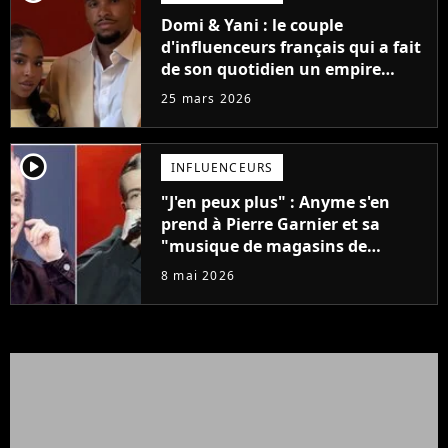
Domi & Yani : le couple
d'influenceurs français qui a fait
de son quotidien un empire
digital
25 mars 2026
player2
INFLUENCEURS
"J'en peux plus" : Anyme s'en
prend à Pierre Garnier et sa
"musique de magasins de
fringues"
8 mai 2026