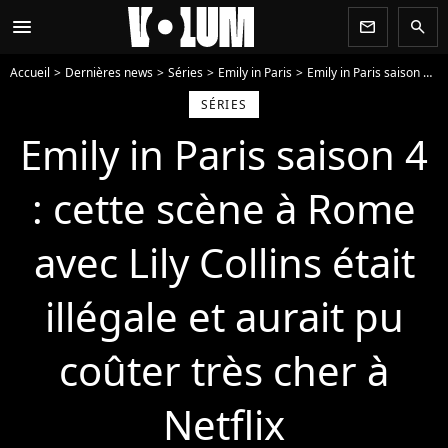
menu
newsletter
search
Accueil
Dernières news
Séries
Emily in Paris
Emily in Paris saison 4 : cette scène à Rome avec Lily Collins était illégale et aurait pu coûter très cher à Netflix
SÉRIES
Emily in Paris saison 4
: cette scène à Rome
avec Lily Collins était
illégale et aurait pu
coûter très cher à
Netflix