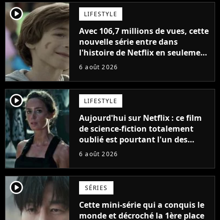
player2
LIFESTYLE
Avec 106,7 millions de vues, cette
nouvelle série entre dans
l'histoire de Netflix en seulement
48 jours
6 août 2026
player2
LIFESTYLE
Aujourd'hui sur Netflix : ce film
de science-fiction totalement
oublié est pourtant l'un des
meilleurs des années 2010
6 août 2026
player2
SÉRIES
Cette mini-série qui a conquis le
monde et décroché la 1ère place