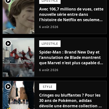
player2
LIFESTYLE
Avec 106,7 millions de vues, cette
nouvelle série entre dans
l'histoire de Netflix en seulement
48 jours
6 août 2026
player2
LIFESTYLE
Spider-Man : Brand New Day et
l'annulation de Blade montrent
que Marvel n'est plus capable de
faire quoi que ce soit de simple
6 août 2026
player2
STYLE
Cringes ou bluffantes ? Pour les
30 ans de Pokémon, adidas
dévoile une énorme collection de