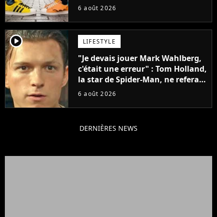
sneakers et je ne sais pas quoi en
6 août 2026
penser
player2
LIFESTYLE
"Je devais jouer Mark Wahlberg,
c'était une erreur" : Tom Holland,
la star de Spider-Man, ne referait
pas ce blockbuster
6 août 2026
DERNIÈRES NEWS