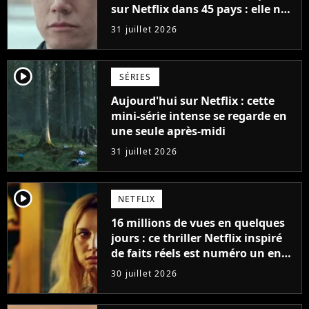
sur Netflix dans 45 pays : elle ne
compte que 10 épisodes et c'est
31 juillet 2026
un phénomène mondial
player2
SÉRIES
Aujourd'hui sur Netflix : cette
mini-série intense se regarde en
une seule après-midi
31 juillet 2026
player2
NETFLIX
16 millions de vues en quelques
jours : ce thriller Netflix inspiré
de faits réels est numéro un en
France
30 juillet 2026