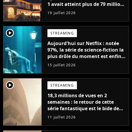
1 avait atteint plus de 79 millions
de vues
19 juillet 2026
player2
STREAMING
Aujourd'hui sur Netflix : notée
97%, la série de science-fiction la
plus drôle du moment est enfin
de retour avec 8 nouveaux
15 juillet 2026
épisodes
player2
STREAMING
18,3 millions de vues en 2
semaines : le retour de cette
série fantastique est le bide de
l'année sur Netflix
11 juillet 2026