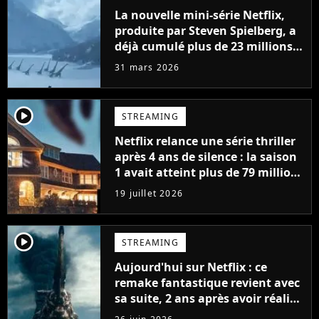
La nouvelle mini-série Netflix,
produite par Steven Spielberg, a
déjà cumulé plus de 23 millions
de vues
31 mars 2026
player2
STREAMING
Netflix relance une série thriller
après 4 ans de silence : la saison
1 avait atteint plus de 79 millions
de vues
19 juillet 2026
player2
STREAMING
Aujourd'hui sur Netflix : ce
remake fantastique revient avec
sa suite, 2 ans après avoir réalisé
60 millions de vues et régné 6