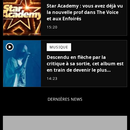
Star Academy : vous avez déjà vu
la nouvelle prof dans The Voice
et aux Enfoirés
15:20
player2
MUSIQUE
Descendu en flèche par la
critique à sa sortie, cet album est
en train de devenir le plus
populaire de son auteur
14:23
DERNIÈRES NEWS