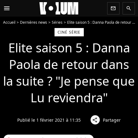
menu
newsletter
search
Accueil
Dernières news
Séries
Elite saison 5 : Danna Paola de retour dans la suite ? "Je pense que Lu reviendra"
CINÉ SÉRIE
Elite saison 5 : Danna
Paola de retour dans
la suite ? "Je pense que
Lu reviendra"
Publié le 1 février 2021 à 11:35
Partager
share