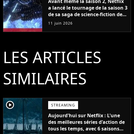
Avant même la saison 2, Netflix
a lancé le tournage de la saison 3
de sa saga de science-fiction des
créateurs de Game of Thrones
11 juin 2026
LES ARTICLES
SIMILAIRES
player2
STREAMING
Aujourd'hui sur Netflix : L'une
des meilleures séries d'action de
tous les temps, avec 6 saisons