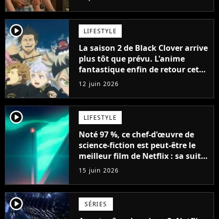
cinq saisons"
player2
LIFESTYLE
La saison 2 de Black Clover arrive
plus tôt que prévu. L'anime
fantastique enfin de retour cette
année, mais il faudra sortir de
12 juin 2026
chez soi pour assister à sa
diffusion anticipée
player2
LIFESTYLE
Noté 97 %, ce chef-d'œuvre de
science-fiction est peut-être le
meilleur film de Netflix : sa suite
est attendue depuis plus de 5 ans
15 juin 2026
player2
SÉRIES