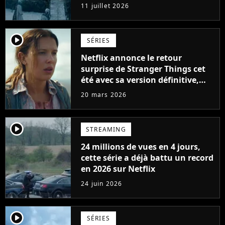
parfaites
11 juillet 2026
player2
SÉRIES
Netflix annonce le retour
surprise de Stranger Things cet
été avec sa version définitive,
une décision historique
20 mars 2026
player2
STREAMING
24 millions de vues en 4 jours,
cette série a déjà battu un record
en 2026 sur Netflix
24 juin 2026
player2
SÉRIES