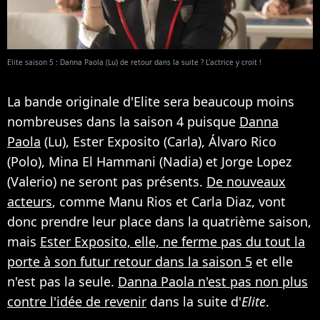
Elite saison 5 : Danna Paola (Lu) de retour dans la suite ? L'actrice y croit !
La bande originale d'Elite sera beaucoup moins
nombreuses dans la saison 4 puisque
Danna
Paola
(Lu), Ester Exposito (Carla), Álvaro Rico
(Polo), Mina El Hammani (Nadia) et Jorge Lopez
(Valerio) ne seront pas présents.
De nouveaux
acteurs
, comme Manu Rios et Carla Diaz, vont
donc prendre leur place dans la quatrième saison,
mais
Ester Exposito, elle, ne ferme pas du tout la
porte à son futur retour dans la saison 5
et elle
n'est pas la seule.
Danna Paola n'est pas non plus
contre l'idée de revenir
dans la suite d'
Elite
.