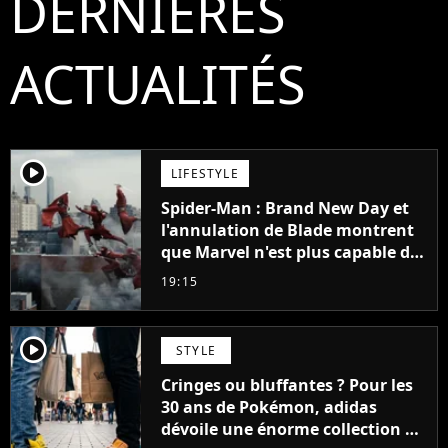
DERNIÈRES
ACTUALITÉS
player2
LIFESTYLE
Spider-Man : Brand New Day et
l'annulation de Blade montrent
que Marvel n'est plus capable de
faire quoi que ce soit de simple
19:15
player2
STYLE
Cringes ou bluffantes ? Pour les
30 ans de Pokémon, adidas
dévoile une énorme collection de