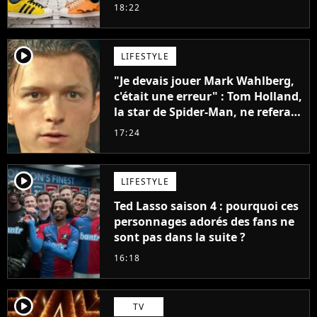
sneakers et je ne sais pas quoi en
18:22
penser
player2
LIFESTYLE
"Je devais jouer Mark Wahlberg,
c'était une erreur" : Tom Holland,
la star de Spider-Man, ne referait
pas ce blockbuster
17:24
player2
LIFESTYLE
Ted Lasso saison 4 : pourquoi ces
personnages adorés des fans ne
sont pas dans la suite ?
16:18
player2
TV