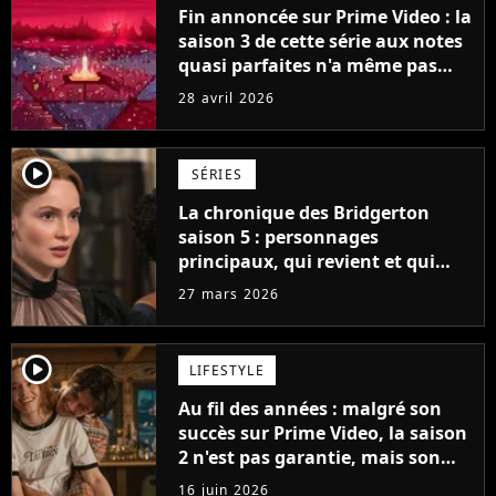
Fin annoncée sur Prime Video : la
saison 3 de cette série aux notes
quasi parfaites n'a même pas
encore été diffusée, mais elle se
28 avril 2026
conclura avec la saison 5
player2
SÉRIES
La chronique des Bridgerton
saison 5 : personnages
principaux, qui revient et qui
part, saut dans le temps et tout
27 mars 2026
ce que l'on sait sur la suite de la
série
player2
LIFESTYLE
Au fil des années : malgré son
succès sur Prime Video, la saison
2 n'est pas garantie, mais son
créateur est optimiste : "Je vois
16 juin 2026