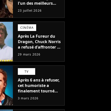
l'un des meilleurs
films de tous les
23 juillet 2026
temps : "J'ai à peine
réussi à aller jusqu'au
générique de fin"
CINÉMA
Après La Fureur du
Dragon, Chuck Norris
a refusé d'affronter à
nouveau Bruce Lee,
29 mars 2026
un choix qui a
façonné sa légende
TV
Après 6 ans à refuser,
cet humoriste a
finalement tourné
dans LOL : qui rit sort
3 mars 2026
et il ne l'a pas fait
pour l'argent, "J'ai