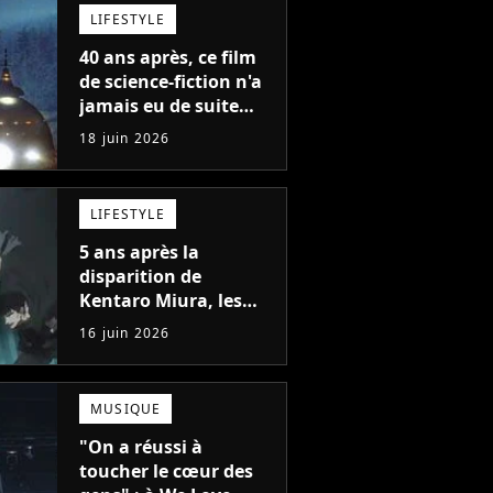
toujours dit..."
LIFESTYLE
40 ans après, ce film
de science-fiction n'a
jamais eu de suite
mais on a ENFIN la
18 juin 2026
réponse qu'on
attendait tous
LIFESTYLE
5 ans après la
disparition de
Kentaro Miura, les
chapitres 384 à 386 de
16 juin 2026
Berserk arrivent enfin
et même Miura
pensait ça impossible
MUSIQUE
à l'époque
"On a réussi à
toucher le cœur des