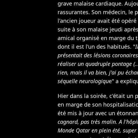
grave malaise cardiaque. Aujou
rassurantes. Son médecin, le p
l'ancien joueur avait été opéré
suite à son malaise jeudi aprè
amical organisé en marge du t
dont il est l'un des habitués. "
I
présentait des lésions coronaire
réaliser un quadruple pontage (..
rien, mais il va bien, j'ai pu éch
séquelle neurologiqu
e" a expli
Hier dans la soirée, c'était un 
en marge de son hospitalisatio
été mis à jour avec un étonna
cagnard, pas très malin. A l'hôpi
Monde Qatar en plein été, super 