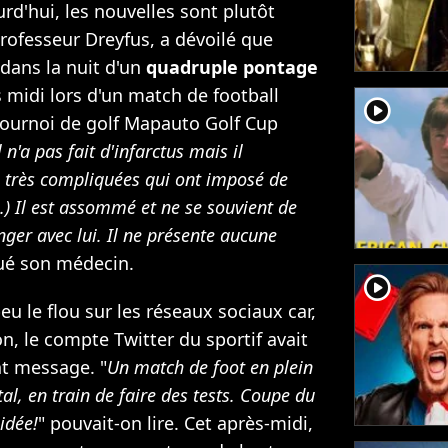
rd'hui, les nouvelles sont plutôt
rofesseur Dreyfus, a dévoilé que
 dans la nuit d'un
quadruple pontage
s midi lors d'un match de football
player2
ournoi de golf Mapauto Golf Cup
l n'a pas fait d'infarctus mais il
s très compliquées qui ont imposé de
.) Il est assommé et ne se souvient de
anger avec lui. Il ne présente aucune
qué son médecin.
player2
peu le flou sur les réseaux sociaux car,
n, le compte Twitter du sportif avait
nt message. "
Un match de foot en plein
tal, en train de faire des tests. Coupe du
idée!
" pouvait-on lire. Cet après-midi,