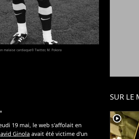
son malaise cardiaque© Twitter, M. Pokora
SUR LE
"
player2
eudi 19 mai, le web s'affolait en
avid Ginola
avait été victime d'un