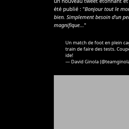
un nouveau tweet étonnant et 
été publié : "
Bonjour tout le mo
bien. Simplement besoin d'un peu
magnifique...
"
Un match de foot en plein cagn
train de faire des tests. Cou
ide!
— David Ginola (@teamginol