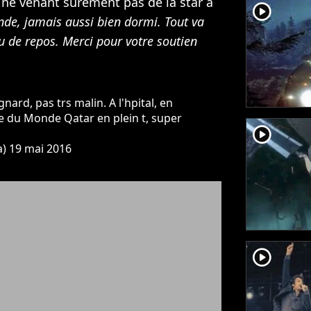
ne venant surement pas de la star a
player2
nde, jamais aussi bien dormi. Tout va
 de repos. Merci pour votre soutien
ard, pas trs malin. A l'hpital, en
pe du Monde Qatar en plein t, super
player2
a)
19 mai 2016
player2