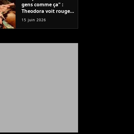
gens comme ça" :
Theodora voit rouge
après un concert,
15 juin 2026
mais que s'est-il passé
?