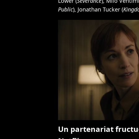
Lower (
Severance
), Milo Ventimi
Public
), Jonathan Tucker (
Kingd
Un partenariat fruct