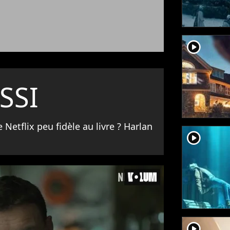
player2
SSI
e Netflix peu fidèle au livre ? Harlan
player2
player2