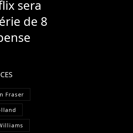
lix sera
érie de 8
spense
CES
n Fraser
lland
Williams