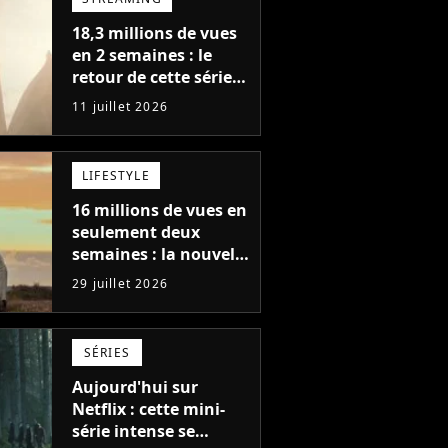
18,3 millions de vues
en 2 semaines : le
retour de cette série
fantastique est le bide
11 juillet 2026
de l'année sur Netflix
LIFESTYLE
16 millions de vues en
seulement deux
semaines : la nouvelle
série Netflix idéale
29 juillet 2026
pour les fans de
Yellowstone
SÉRIES
Aujourd'hui sur
Netflix : cette mini-
série intense se