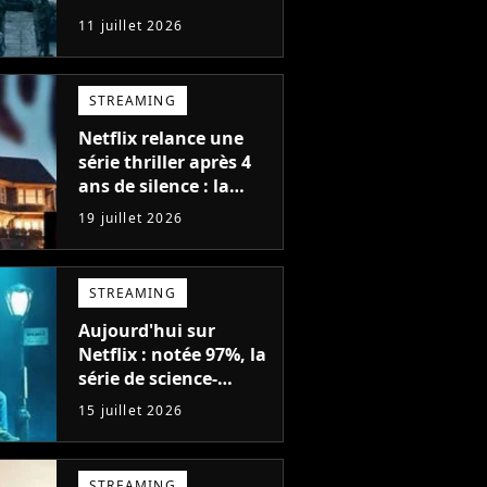
d'action de tous les
11 juillet 2026
temps, avec 6 saisons
parfaites
STREAMING
Netflix relance une
série thriller après 4
ans de silence : la
saison 1 avait atteint
19 juillet 2026
plus de 79 millions de
vues
STREAMING
Aujourd'hui sur
Netflix : notée 97%, la
série de science-
fiction la plus drôle
15 juillet 2026
du moment est enfin
de retour avec 8
nouveaux épisodes
STREAMING