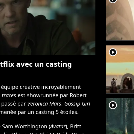
player2
tflix avec un casting
e équipe créative incroyablement
s traces
est showrunnée par Robert
r passé par
Veronica Mars
,
Gossip Girl
player2
mmenée par un casting 5 étoiles.
e Sam Worthington (
Avatar
), Britt