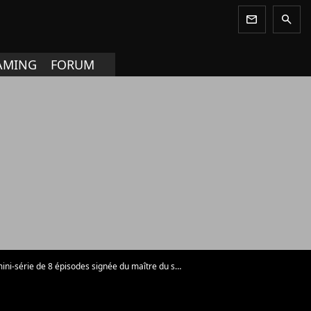
newsletter
search
AMING
FORUM
série de 8 épisodes signée du maître du suspense