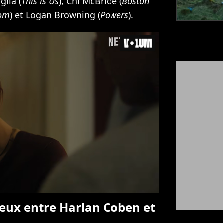
glia (
This is Us
), Chi McBride (
Boston
om
) et Logan Browning (
Powers
).
ueux entre Harlan Coben et