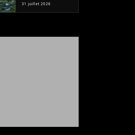
regarde en une seule
31 juillet 2026
après-midi