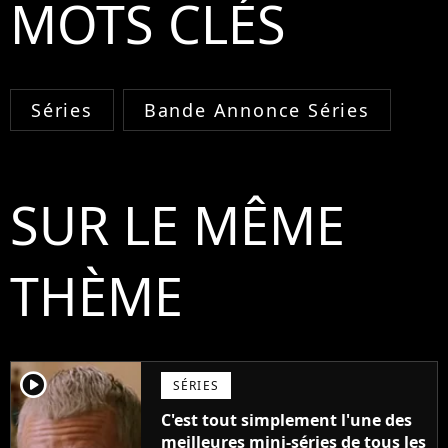
MOTS CLÉS
Séries
Bande Annonce Séries
SUR LE MÊME
THÈME
player2
SÉRIES
C'est tout simplement l'une des
meilleures mini-séries de tous les