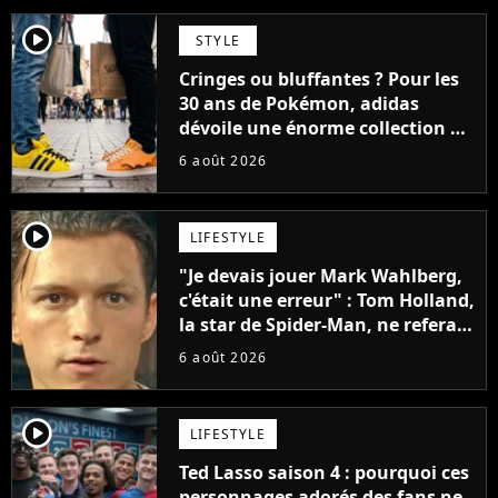
player2
STYLE
Cringes ou bluffantes ? Pour les
30 ans de Pokémon, adidas
dévoile une énorme collection de
sneakers et je ne sais pas quoi en
6 août 2026
penser
player2
LIFESTYLE
"Je devais jouer Mark Wahlberg,
c'était une erreur" : Tom Holland,
la star de Spider-Man, ne referait
pas ce blockbuster
6 août 2026
player2
LIFESTYLE
Ted Lasso saison 4 : pourquoi ces
personnages adorés des fans ne