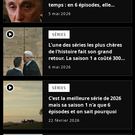
temps : en 6 épisodes, elle
accomplit plus que d'autres
5 mai 2026
séries en plusieurs saisons
player2
SÉRIES
L'une des séries les plus chères
de l'histoire fait son grand
retour. La saison 1 a coûté 300
millions de dollars pour
6 mai 2026
seulement 6 épisodes
player2
SÉRIES
C'est la meilleure série de 2026
mais sa saison 1 n'a que 6
épisodes et on sait pourquoi
22 février 2026