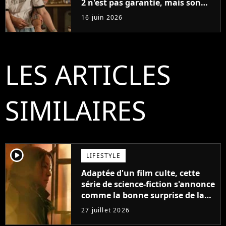
2 n'est pas garantie, mais son
créateur est optimiste : "Je vois
16 juin 2026
cinq saisons"
LES ARTICLES
SIMILAIRES
player2
LIFESTYLE
Adaptée d'un film culte, cette
série de science-fiction s'annonce
comme la bonne surprise de la
fin d'année
27 juillet 2026