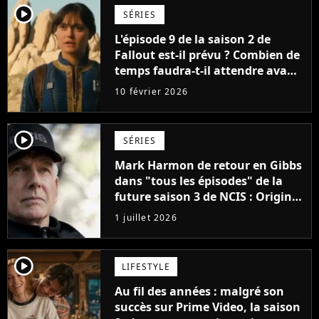
player2
SÉRIES
L'épisode 9 de la saison 2 de
Fallout est-il prévu ? Combien de
temps faudra-t-il attendre avant
le prochain épisode ?
10 février 2026
player2
SÉRIES
Mark Harmon de retour en Gibbs
dans "tous les épisodes" de la
future saison 3 de NCIS : Origins,
un gros mystère sera dévoilé
1 juillet 2026
player2
LIFESTYLE
Au fil des années : malgré son
succès sur Prime Video, la saison