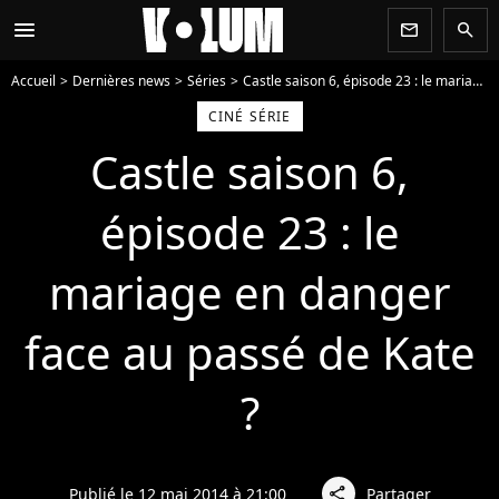
menu
newsletter
search
Accueil
Dernières news
Séries
Castle saison 6, épisode 23 : le mariage en danger face au passé de Kate ?
CINÉ SÉRIE
Castle saison 6,
épisode 23 : le
mariage en danger
face au passé de Kate
?
Publié le 12 mai 2014 à 21:00
Partager
share