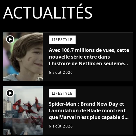
ACTUALITÉS
player2
LIFESTYLE
Avec 106,7 millions de vues, cette
nouvelle série entre dans
l'histoire de Netflix en seulement
48 jours
6 août 2026
player2
LIFESTYLE
Spider-Man : Brand New Day et
l'annulation de Blade montrent
que Marvel n'est plus capable de
faire quoi que ce soit de simple
6 août 2026