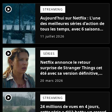
player2
STREAMING
Aujourd'hui sur Netflix : L'une
des meilleures séries d'action de
tous les temps, avec 6 saisons
parfaites
11 juillet 2026
player2
SÉRIES
Netflix annonce le retour
surprise de Stranger Things cet
été avec sa version définitive,
une décision historique
20 mars 2026
player2
STREAMING
24 millions de vues en 4 jours,
cette série a déjà battu un record