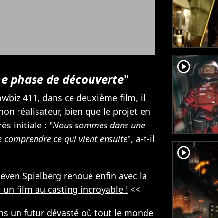
player2
e phase de découverte
"
wbiz 411, dans ce deuxième film, il
on réalisateur, bien que le projet en
s initiale : "
Nous sommes dans une
e comprendre ce qui vient ensuite
", a-t-il
player2
teven Spielberg renoue enfin avec la
 un film au casting incroyable !
<<
ns un futur dévasté où tout le monde