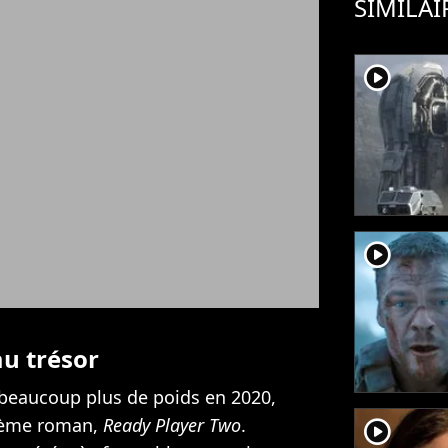
SIMILAI
player2
player2
u trésor
s beaucoup plus de poids en 2020,
xième roman,
Ready Player Two
.
player2