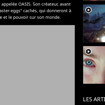
le appelée OASIS. Son créateur, avant
player2
"easter-eggs" cachés, qui donneront à
ne et le pouvoir sur son monde.
player2
LES ART