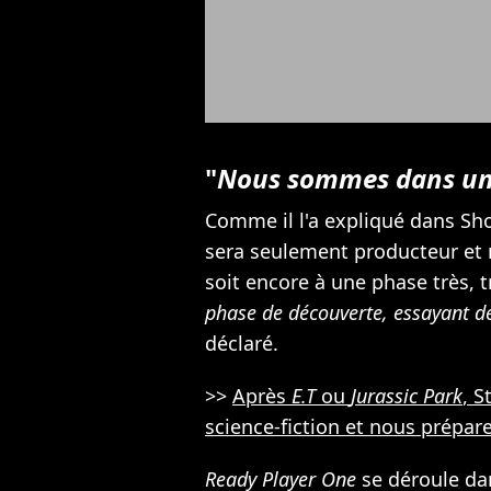
"
Nous sommes dans un
Comme il l'a expliqué dans Sho
sera seulement producteur et n
soit encore à une phase très, trè
phase de découverte, essayant d
déclaré.
>>
Après
E.T
ou
Jurassic Park
, S
science-fiction et nous prépare
Ready Player One
se déroule da