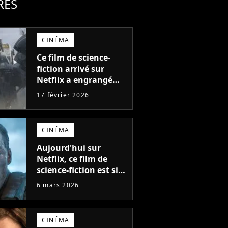
RES
CINÉMA
Ce film de science-
fiction arrivé sur
Netflix a engrangé
403 millions de dollars
17 février 2026
au box-office et fait
revivre l'une des
sagas les plus
CINÉMA
emblématiques de
tous les temps
Aujourd'hui sur
Netflix, ce film de
science-fiction est si
spectaculaire que
6 mars 2026
même Alan Ritchson
avait peur sur le
tournage
CINÉMA