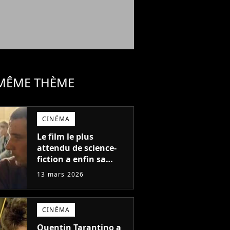
 MÊME THÈME
CINÉMA
Le film le plus
attendu de science-
fiction a enfin sa
bande-annonce !
13 mars 2026
Steven Spielberg va
vous retourner le
cerveau et les fans
CINÉMA
sont en folie, "Ça a
l'air exceptionnel"
Quentin Tarantino a