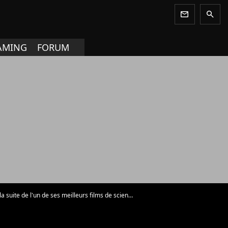
newsletter
search
AMING
FORUM
de l'un de ses meilleurs films de science-fiction !