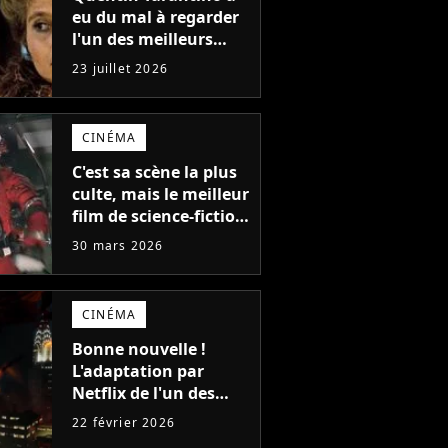
eu du mal à regarder
l'un des meilleurs
films de tous les
23 juillet 2026
temps : "J'ai à peine
réussi à aller jusqu'au
générique de fin"
CINÉMA
C'est sa scène la plus
culte, mais le meilleur
film de science-fiction
du moment a failli
30 mars 2026
passer à côté
CINÉMA
Bonne nouvelle !
L'adaptation par
Netflix de l'un des
meilleurs jeux vidéo
22 février 2026
de science-fiction de