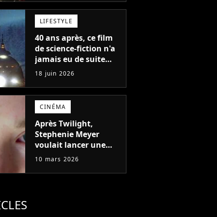
tous les temps a enfin
un planning crédible
LIFESTYLE
40 ans après, ce film
de science-fiction n'a
jamais eu de suite
mais on a ENFIN la
18 juin 2026
réponse qu'on
attendait tous
CINÉMA
Après Twilight,
Stephenie Meyer
voulait lancer une
nouvelle saga de
10 mars 2026
science-fiction, un
seul film a tout fait
capoter
ICLES