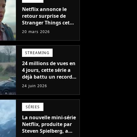
Netflix annonce le
retour surprise de
Stranger Things cet
été avec sa version
20 mars 2026
définitive, une
décision historique
STREAMING
24 millions de vues en
4 jours, cette série a
déjà battu un record
en 2026 sur Netflix
24 juin 2026
SÉRIES
La nouvelle mini-série
Netflix, produite par
Steven Spielberg, a