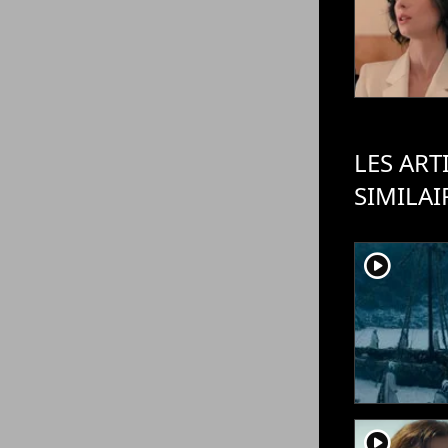
LES ART
SIMILAI
player2
player2