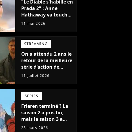
"Le Diable s'habille en
Prada 2" : Anne
Hathaway va toucher
un salaire
11 mai 2026
mirobolant, et elle
peut remercier Meryl
Streep !
STREAMING
On a attendu 2 ans le
retour de la meilleure
série d'action de
Netflix : la saison 2
11 juillet 2026
dévoile enfin sa date
de sortie
SÉRIES
Frieren terminé ? La
saison 2 a pris fin,
mais la saison 3 a
déjà une date de
28 mars 2026