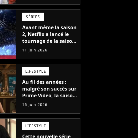
sortie pour 2027
SÉRIES
Avant même la saison
2, Netflix a lancé le
tournage de la saison
3 de sa saga de
11 juin 2026
science-fiction des
créateurs de Game of
Thrones
LIFESTYLE
Au fil des années :
malgré son succès sur
Prime Video, la saison
2 n'est pas garantie,
16 juin 2026
mais son créateur est
optimiste : "Je vois
cinq saisons"
LIFESTYLE
Cette nouvelle série