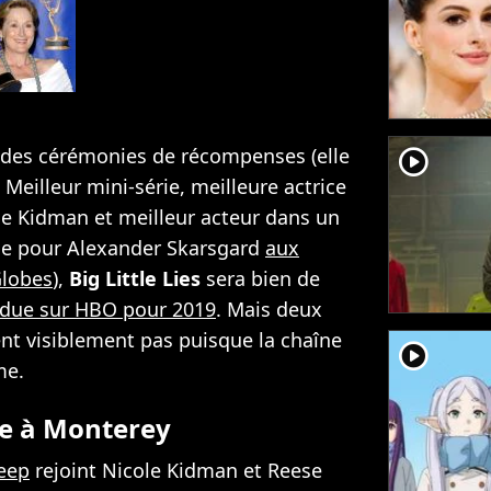
rs des cérémonies de récompenses (elle
player2
Meilleur mini-série, meilleure actrice
le Kidman et meilleur acteur dans un
ie pour Alexander Skarsgard
aux
Globes
),
Big Little Lies
sera bien de
ndue sur HBO pour 2019
. Mais deux
ient visiblement pas puisque la chaîne
player2
me.
e à Monterey
reep
rejoint Nicole Kidman et Reese