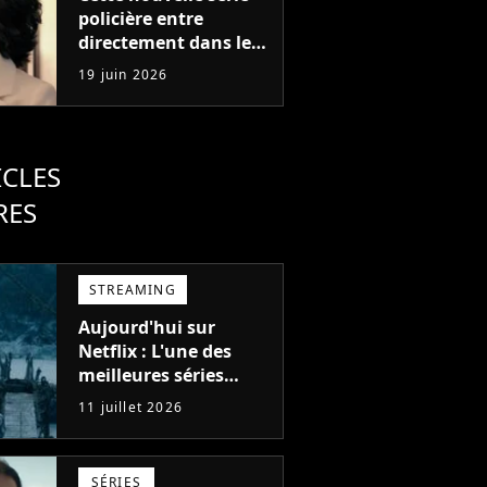
policière entre
directement dans le
top 5 sur Netflix : la
19 juin 2026
saison 2 est confirmée
avant même son
arrivée chez nous
ICLES
RES
STREAMING
Aujourd'hui sur
Netflix : L'une des
meilleures séries
d'action de tous les
11 juillet 2026
temps, avec 6 saisons
parfaites
SÉRIES