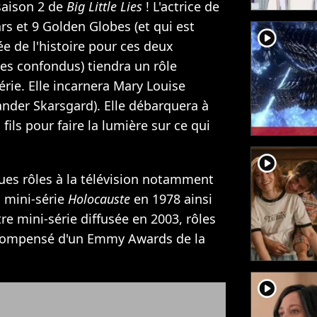
saison 2 de
Big Little Lies
! L'actrice de
s et 9 Golden Globes (et qui est
player2
ée de l'histoire pour ces deux
 confondus) tiendra un rôle
érie. Elle incarnera Mary Louise
ander Skarsgard). Elle débarquera à
ils pour faire la lumière sur ce qui
player2
ues rôles à la télévision notamment
a mini-série
Holocauste
en 1978 ainsi
tre mini-série diffusée en 2003, rôles
récompensé d'un Emmy Awards de la
player2