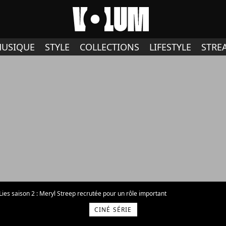
USIQUE
STYLE
COLLECTIONS
LIFESTYLE
STRE
e Lies saison 2 : Meryl Streep recrutée pour un rôle important
CINÉ SÉRIE