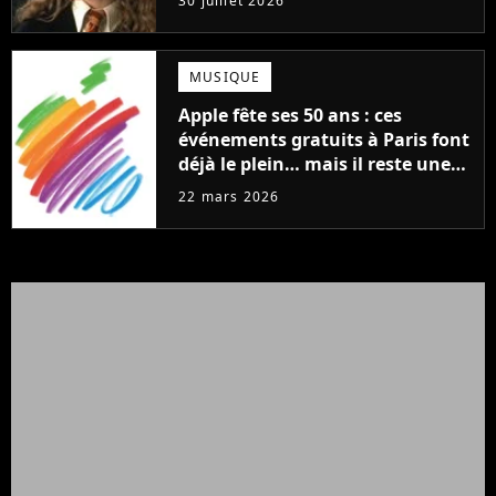
30 juillet 2026
MUSIQUE
Apple fête ses 50 ans : ces
événements gratuits à Paris font
déjà le plein… mais il reste une
chance d'y participer
22 mars 2026