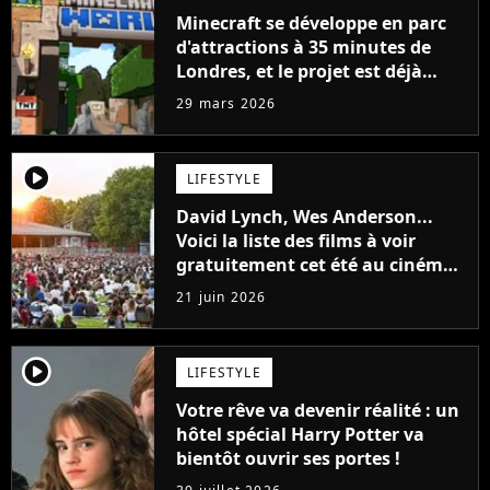
Minecraft se développe en parc
d'attractions à 35 minutes de
Londres, et le projet est déjà
colossal
29 mars 2026
player2
LIFESTYLE
David Lynch, Wes Anderson...
Voici la liste des films à voir
gratuitement cet été au cinéma
en plein air de La Villette
21 juin 2026
player2
LIFESTYLE
Votre rêve va devenir réalité : un
hôtel spécial Harry Potter va
bientôt ouvrir ses portes !