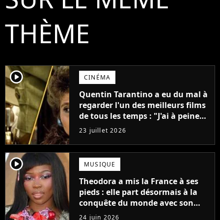
THÈME
player2
CINÉMA
Quentin Tarantino a eu du mal à
regarder l'un des meilleurs films
de tous les temps : "J'ai à peine
réussi à aller jusqu'au générique
23 juillet 2026
de fin"
player2
MUSIQUE
Theodora a mis la France à ses
pieds : elle part désormais à la
conquête du monde avec son
premier gros feat international
24 juin 2026