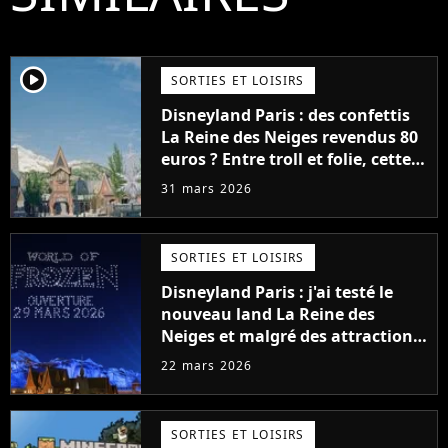
player2
SORTIES ET LOISIRS
Disneyland Paris : des confettis
La Reine des Neiges revendus 80
euros ? Entre troll et folie, cette
vidéo sur Adventure World
31 mars 2026
intrigue
SORTIES ET LOISIRS
Disneyland Paris : j'ai testé le
nouveau land La Reine des
Neiges et malgré des attractions
magiques, le meilleur est ailleurs
22 mars 2026
SORTIES ET LOISIRS