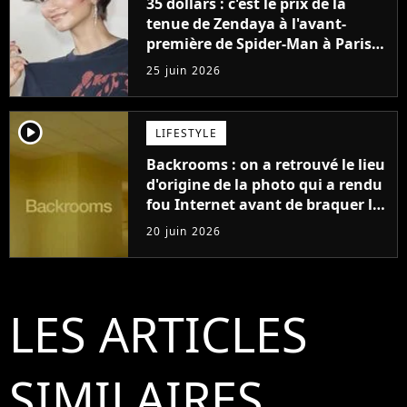
35 dollars : c'est le prix de la
tenue de Zendaya à l'avant-
première de Spider-Man à Paris,
"Le style n'a pas besoin de coûter
25 juin 2026
une fortune"
player2
LIFESTYLE
Backrooms : on a retrouvé le lieu
d'origine de la photo qui a rendu
fou Internet avant de braquer le
cinéma
20 juin 2026
LES ARTICLES
SIMILAIRES