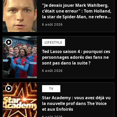
"Je devais jouer Mark Wahlberg,
c'était une erreur" : Tom Holland,
la star de Spider-Man, ne referait
pas ce blockbuster
6 août 2026
player2
LIFESTYLE
Ted Lasso saison 4 : pourquoi ces
personnages adorés des fans ne
sont pas dans la suite ?
6 août 2026
player2
TV
Star Academy : vous avez déjà vu
la nouvelle prof dans The Voice
et aux Enfoirés
6 août 2026