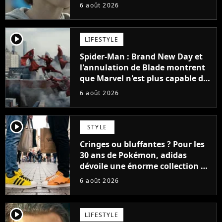
48 jours
6 août 2026
player2
LIFESTYLE
Spider-Man : Brand New Day et
l'annulation de Blade montrent
que Marvel n'est plus capable de
faire quoi que ce soit de simple
6 août 2026
player2
STYLE
Cringes ou bluffantes ? Pour les
30 ans de Pokémon, adidas
dévoile une énorme collection de
sneakers et je ne sais pas quoi en
6 août 2026
penser
player2
LIFESTYLE