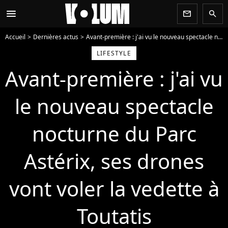
menu
newsletter
search
Accueil
Dernières actus
Avant-première : j'ai vu le nouveau spectacle nocturne du Parc Astérix, ses drones vont voler la vedette à Toutatis
LIFESTYLE
Avant-première : j'ai vu
le nouveau spectacle
nocturne du Parc
Astérix, ses drones
vont voler la vedette à
Toutatis