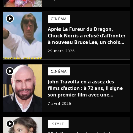
player2
CINÉMA
Après La Fureur du Dragon,
Chuck Norris a refusé d'affronter
à nouveau Bruce Lee, un choix
qui a façonné sa légende
29 mars 2026
player2
CINÉMA
John Travolta en a assez des
films d'action : à 72 ans, il signe
son premier film avec une
histoire écrite il y a 30 ans
7 avril 2026
player2
STYLE