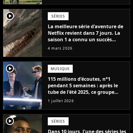
player2
SÉRIES
La meilleure série d'aventure de
Netflix revient dans 7 jours. La
saison 1 a connu un succès
retentissant avec 104 millions de
4 mars 2026
vues
player2
MUSIQUE
115 millions d'écoutes, n°1
pendant 5 semaines : après le
tube de l'été 2025, ce groupe
revient avec un nouveau single
1 juillet 2026
solaire
player2
SÉRIES
Dans 10 jours, l'une des séries les