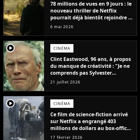
78 millions de vues en 9 jours : le
nouveau thriller de Netflix
pourrait déjà bientôt rejoindre le
top 10 des films les plus vus de
6 mai 2026
l'histoire
player2
CINÉMA
Clint Eastwood, 96 ans, à propos
du manque de créativité : "Je ne
comprends pas Sylvester
Stallone. J'ai l'impression qu'il ne
21 juillet 2026
fait ça que pour l'argent"
player2
CINÉMA
Ce film de science-fiction arrivé
sur Netflix a engrangé 403
millions de dollars au box-office
et fait revivre l'une des sagas les
17 février 2026