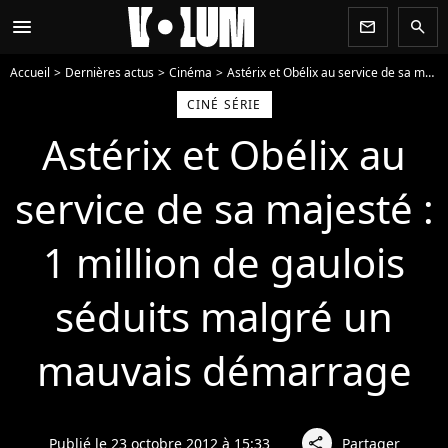
menu
newsletter
search
Accueil
Dernières actus
Cinéma
Astérix et Obélix au service de sa majesté : 1 million de gaulois séduits malgré un mauvais démarrage
CINÉ SÉRIE
Astérix et Obélix au
service de sa majesté :
1 million de gaulois
séduits malgré un
mauvais démarrage
Publié le 23 octobre 2012 à 15:33
Partager
share