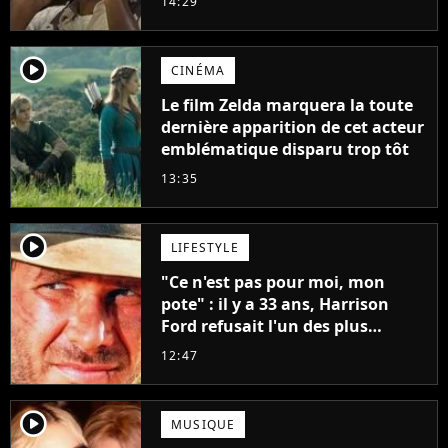
14:29
player2
CINÉMA
Le film Zelda marquera la toute
dernière apparition de cet acteur
emblématique disparu trop tôt
13:35
player2
LIFESTYLE
"Ce n'est pas pour moi, mon
pote" : il y a 33 ans, Harrison
Ford refusait l'un des plus
grands succès de tous les temps
12:47
player2
MUSIQUE