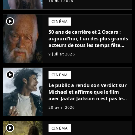
18 mai 2026
player2
CINÉMA
50 ans de carrière et 2 Oscars :
aujourd'hui, l'un des plus grands
acteurs de tous les temps fête
ses 70 ans
9 juillet 2026
player2
CINÉMA
Le public a rendu son verdict sur
Michael et affirme que le film
avec Jaafar Jackson n'est pas le
meilleur biopic musical de 2026.
28 avril 2026
Un autre film le surpasse
player2
CINÉMA