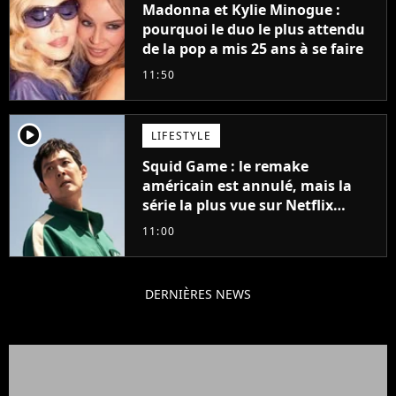
Madonna et Kylie Minogue :
pourquoi le duo le plus attendu
de la pop a mis 25 ans à se faire
11:50
player2
LIFESTYLE
Squid Game : le remake
américain est annulé, mais la
série la plus vue sur Netflix
pourrait avoir une version
11:00
française
DERNIÈRES NEWS