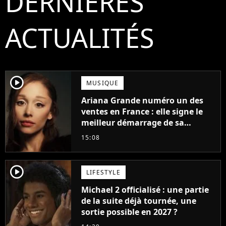
DERNIÈRES
ACTUALITÉS
player2
MUSIQUE
Ariana Grande numéro un des
ventes en France : elle signe le
meilleur démarrage de sa
carrière avec son album Petal
15:08
player2
LIFESTYLE
Michael 2 officialisé : une partie
de la suite déjà tournée, une
sortie possible en 2027 ?