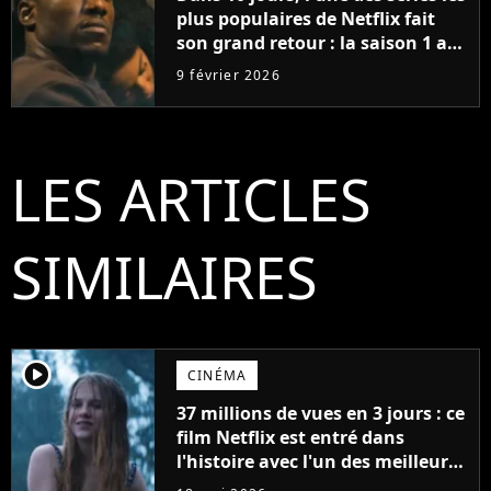
plus populaires de Netflix fait
son grand retour : la saison 1 a
cumulé plus de 98 millions de
9 février 2026
vues
LES ARTICLES
SIMILAIRES
player2
CINÉMA
37 millions de vues en 3 jours : ce
film Netflix est entré dans
l'histoire avec l'un des meilleurs
lancements de tous les temps