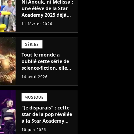
Ni Anouk, ni Melissa :
une élève de la Star
Academy 2025 déjà
prête pour Danse avec
11 février 2026
les stars 2027
SÉRIES
Tout le monde a
oublié cette série de
science-fiction, elle
était pourtant vendue
14 avril 2026
comme l'anti-Star
Trek
MUSIQUE
"Je disparais" : cette
star de la pop révélée
à la Star Academy
met en pause sa
10 juin 2026