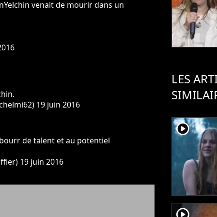
nYelchin
venait de mourir dans un
2016
LES ART
SIMILAI
hin.
chelmi62)
19 juin 2016
player2
bourr de talent et au potentiel
ffier)
19 juin 2016
player2