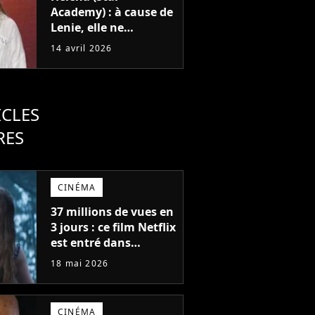
Academy) : à cause de
Lenie, elle ne
participera pas à
14 avril 2026
Danse avec les stars
ICLES
RES
CINÉMA
37 millions de vues en
3 jours : ce film Netflix
est entré dans
l'histoire avec l'un des
18 mai 2026
meilleurs lancements
de tous les temps
CINÉMA