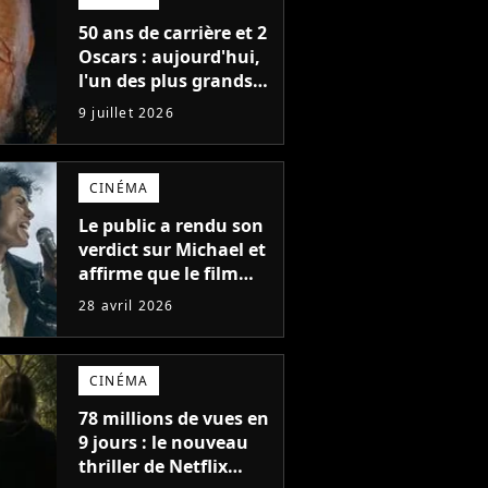
50 ans de carrière et 2
Oscars : aujourd'hui,
l'un des plus grands
acteurs de tous les
9 juillet 2026
temps fête ses 70 ans
CINÉMA
Le public a rendu son
verdict sur Michael et
affirme que le film
avec Jaafar Jackson
28 avril 2026
n'est pas le meilleur
biopic musical de
2026. Un autre film le
CINÉMA
surpasse
78 millions de vues en
9 jours : le nouveau
thriller de Netflix