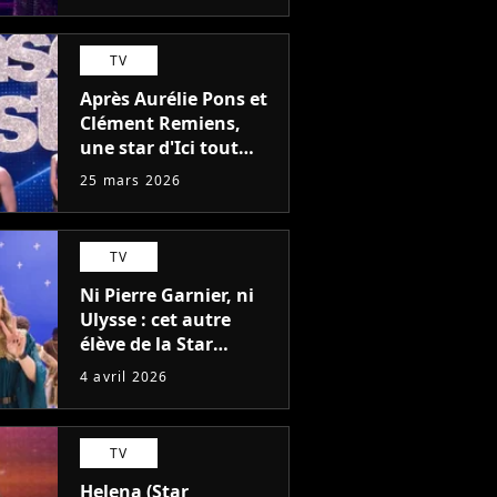
carrière
TV
Après Aurélie Pons et
Clément Remiens,
une star d'Ici tout
commence au casting
25 mars 2026
de Danse avec les
stars 2027 ?
TV
Ni Pierre Garnier, ni
Ulysse : cet autre
élève de la Star
Academy devait faire
4 avril 2026
Danse avec les stars
2026
TV
Helena (Star