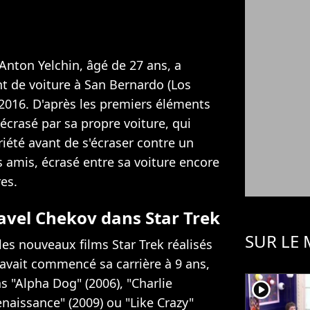
r Anton Yelchin, âgé de 27 ans, a
t de voiture à San Bernardo (Los
2016. D'après les premiers éléments
é écrasé par sa propre voiture, qui
priété avant de s'écraser contre un
s amis, écrasé entre sa voiture encore
es.
Pavel Chekov dans Star Trek
SUR LE
les nouveaux films Star Trek réalisés
e avait commencé sa carrière à 9 ans,
s "Alpha Dog" (2006), "Charlie
player2
enaissance" (2009) ou "Like Crazy"