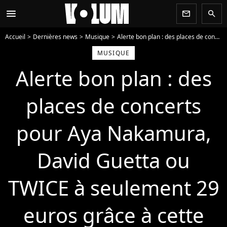
menu
newsletter
search
Accueil
Dernières news
Musique
Alerte bon plan : des places de concerts pour Aya Nakamura, David Guetta ou TWICE à seulement 29 euros grâce à cette promo
MUSIQUE
Alerte bon plan : des
places de concerts
pour Aya Nakamura,
David Guetta ou
TWICE à seulement 29
euros grâce à cette