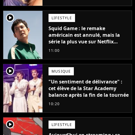
player2
LIFESTYLE
Squid Game : le remake
américain est annulé, mais la
série la plus vue sur Netflix
pourrait avoir une version
11:00
française
player2
MUSIQUE
"Un sentiment de délivrance" :
cet élève de la Star Academy
balance après la fin de la tournée
10:20
player2
LIFESTYLE
Aujourd'hui en streaming : ce