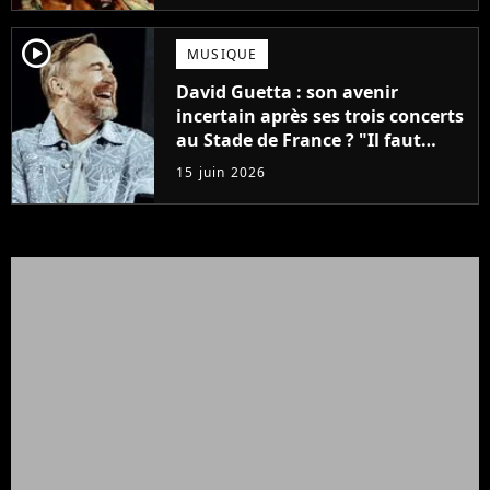
player2
MUSIQUE
David Guetta : son avenir
incertain après ses trois concerts
au Stade de France ? "Il faut
réduire un peu..."
15 juin 2026