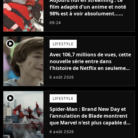
film adapté d'un anime et noté
98% est à voir absolument...
sinon vous ne comprendrez plus
09:24
la série
player2
LIFESTYLE
Avec 106,7 millions de vues, cette
nouvelle série entre dans
l'histoire de Netflix en seulement
48 jours
6 août 2026
player2
LIFESTYLE
Spider-Man : Brand New Day et
l'annulation de Blade montrent
que Marvel n'est plus capable de
faire quoi que ce soit de simple
6 août 2026