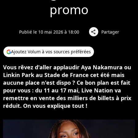
promo
Publié le 10 mai 2026 à 18:00
Partager
share
Ajoutez Volum à vos sources préférées
Vous rêvez d'aller applaudir Aya Nakamura ou
Linkin Park au Stade de France cet été mais
aucune place n'est dispo ? Ce bon plan est fait
pour vous : du 11 au 17 mai, Live Nation va
remettre en vente des milliers de billets à prix
réduit. On vous explique tout !