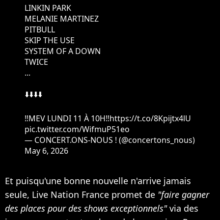
LINKIN PARK
MELANIE MARTINEZ
PITBULL
SKIP THE USE
SYSTEM OF A DOWN
TWICE
...
⬇️⬇️⬇️⬇️
‼️MEV LUNDI 11 À 10H‼️
https://t.co/8Kpijtx4lU
pic.twitter.com/WifmuP51eo
— CONCERT.ONS-NOUS ! (@concertons_nous)
May 6, 2026
Et puisqu'une bonne nouvelle n'arrive jamais
seule, Live Nation France promet de
"faire gagner
des places pour des shows exceptionnels"
via des