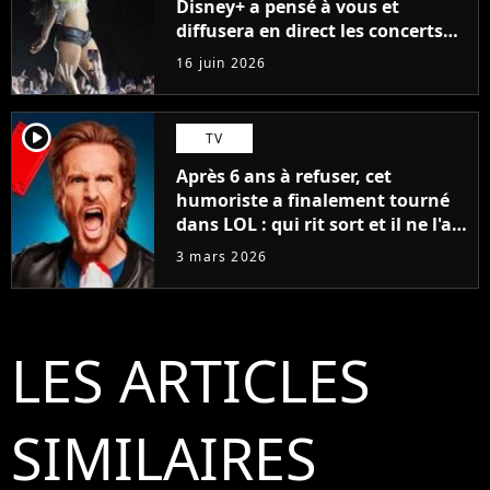
Disney+ a pensé à vous et
diffusera en direct les concerts
de cet incontournable festival
16 juin 2026
player2
TV
Après 6 ans à refuser, cet
humoriste a finalement tourné
dans LOL : qui rit sort et il ne l'a
pas fait pour l'argent, "J'ai
3 mars 2026
toujours dit..."
LES ARTICLES
SIMILAIRES