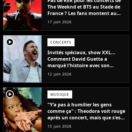
Pas de RER pour les concerts de
The Weeknd et BTS au Stade de
France ? Les fans montent au
créneau et font plier la RATP
17 juin 2026
player2
CONCERTS
Invités spéciaux, show XXL...
Comment David Guetta a
marqué l'histoire avec son
concert explosif au Stade de
12 juin 2026
France
player2
MUSIQUE
"Y'a pas à humilier les gens
comme ça" : Theodora voit rouge
après un concert, mais que s'est-
il passé ?
15 juin 2026