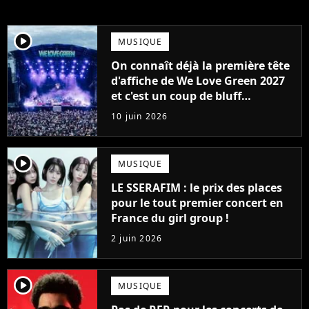
player2
MUSIQUE
On connaît déjà la première tête
d'affiche de We Love Green 2027
et c'est un coup de bluff
monumental
10 juin 2026
player2
MUSIQUE
LE SSERAFIM : le prix des places
pour le tout premier concert en
France du girl group !
2 juin 2026
player2
MUSIQUE