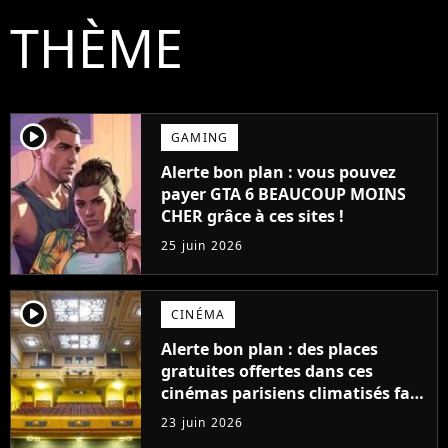
THÈME
player2
GAMING
Alerte bon plan : vous pouvez
payer GTA 6 BEAUCOUP MOINS
CHER grâce à ces sites !
25 juin 2026
player2
CINÉMA
Alerte bon plan : des places
gratuites offertes dans ces
cinémas parisiens climatisés face
à la canicule !
23 juin 2026