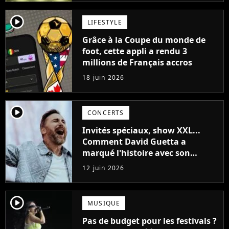
player2
LIFESTYLE
Grâce à la Coupe du monde de
foot, cette appli a rendu 3
millions de Français accros
18 juin 2026
player2
CONCERTS
Invités spéciaux, show XXL...
Comment David Guetta a
marqué l'histoire avec son
concert explosif au Stade de
12 juin 2026
France
player2
MUSIQUE
Pas de budget pour les festivals ?