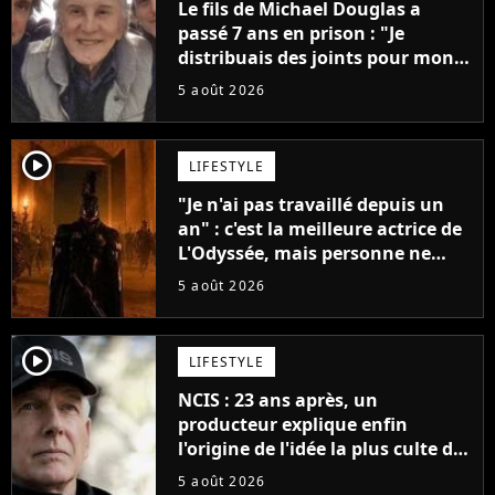
Le fils de Michael Douglas a
passé 7 ans en prison : "Je
distribuais des joints pour mon
père"
5 août 2026
player2
LIFESTYLE
"Je n'ai pas travaillé depuis un
an" : c'est la meilleure actrice de
L'Odyssée, mais personne ne
veut lui donner de rôle au
5 août 2026
cinéma
player2
LIFESTYLE
NCIS : 23 ans après, un
producteur explique enfin
l'origine de l'idée la plus culte de
la série (et on ne parle pas du
5 août 2026