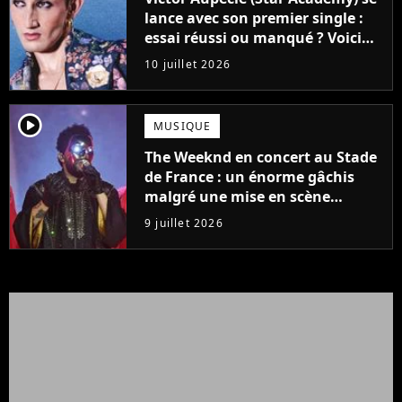
lance avec son premier single :
essai réussi ou manqué ? Voici
notre avis !
10 juillet 2026
player2
MUSIQUE
The Weeknd en concert au Stade
de France : un énorme gâchis
malgré une mise en scène
colossale
9 juillet 2026