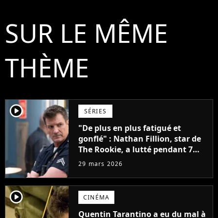
SUR LE MÊME
THÈME
player2
SÉRIES
"De plus en plus fatigué et
gonflé" : Nathan Fillion, star de
The Rookie, a lutté pendant 7
ans avec un rôle qui le détruisait
29 mars 2026
de plus en plus
player2
CINÉMA
Quentin Tarantino a eu du mal à