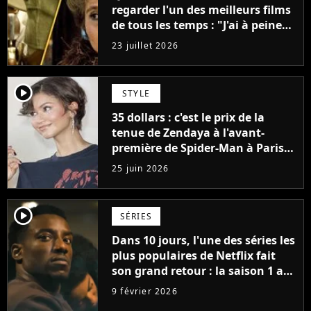
regarder l'un des meilleurs films
de tous les temps : "J'ai à peine
réussi à aller jusqu'au générique
23 juillet 2026
de fin"
player2
STYLE
35 dollars : c'est le prix de la
tenue de Zendaya à l'avant-
première de Spider-Man à Paris,
"Le style n'a pas besoin de coûter
25 juin 2026
une fortune"
player2
SÉRIES
Dans 10 jours, l'une des séries les
plus populaires de Netflix fait
son grand retour : la saison 1 a
cumulé plus de 98 millions de
9 février 2026
vues