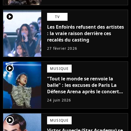
player2
TV
Les Enfoirés refusent des artistes
: la vraie raison derrière ces
recalés du casting
27 février 2026
player2
MUSIQUE
"Tout le monde se renvoie la
balle" : les excuses de Paris La
Défense Arena après le concert
interrompu d'Iron Maiden ne
24 juin 2026
passent pas
player2
MUSIQUE
Victor Aupecle (Star Academy) se