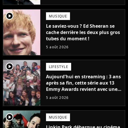
bateau)
player2
MUSIQUE
Le saviez-vous ? Ed Sheeran se
cache derrière les deux plus gros
tubes du moment !
5 août 2026
player2
LIFESTYLE
Aujourd'hui en streaming : 3 ans
après sa fin, cette série aux 13
Emmy Awards revient avec une
suite... totalement différente
5 août 2026
player2
MUSIQUE
Linkin Park débarque au cinéma