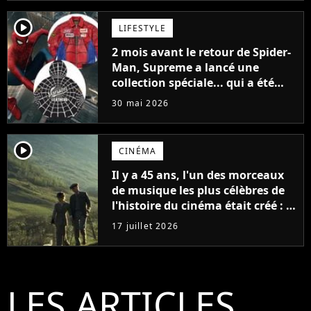
player2
LIFESTYLE
2 mois avant le retour de Spider-
Man, Supreme a lancé une
collection spéciale... qui a été
dévalisée en 24h
30 mai 2026
player2
CINÉMA
Il y a 45 ans, l'un des morceaux
de musique les plus célèbres de
l'histoire du cinéma était créé : la
mélodie est aujourd'hui plus
17 juillet 2026
célèbre que le film pour lequel
elle a été composée
LES ARTICLES