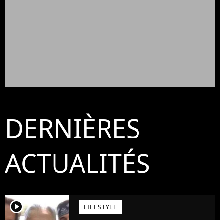
DERNIÈRES
ACTUALITÉS
player2
LIFESTYLE