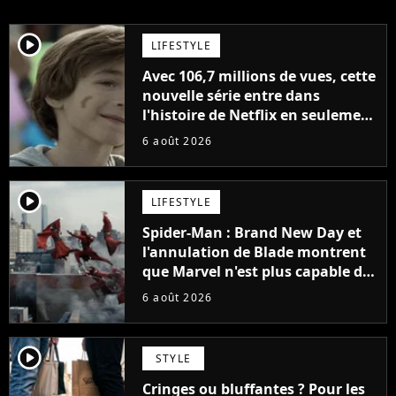
player2
LIFESTYLE
Avec 106,7 millions de vues, cette
nouvelle série entre dans
l'histoire de Netflix en seulement
48 jours
6 août 2026
player2
LIFESTYLE
Spider-Man : Brand New Day et
l'annulation de Blade montrent
que Marvel n'est plus capable de
faire quoi que ce soit de simple
6 août 2026
player2
STYLE
Cringes ou bluffantes ? Pour les