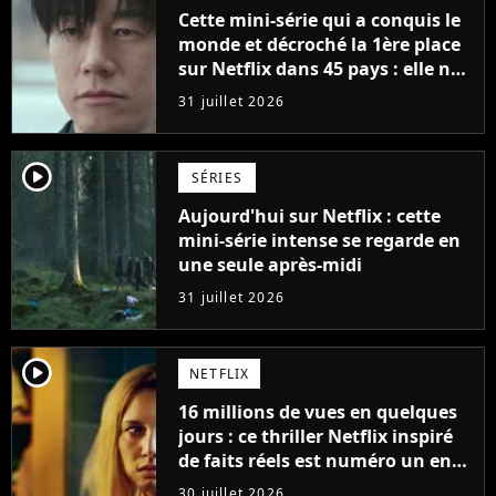
Cette mini-série qui a conquis le
monde et décroché la 1ère place
sur Netflix dans 45 pays : elle ne
compte que 10 épisodes et c'est
31 juillet 2026
un phénomène mondial
player2
SÉRIES
Aujourd'hui sur Netflix : cette
mini-série intense se regarde en
une seule après-midi
31 juillet 2026
player2
NETFLIX
16 millions de vues en quelques
jours : ce thriller Netflix inspiré
de faits réels est numéro un en
France
30 juillet 2026