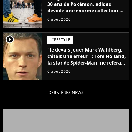
30 ans de Pokémon, adidas
dévoile une énorme collection de
sneakers et je ne sais pas quoi en
6 août 2026
penser
player2
LIFESTYLE
"Je devais jouer Mark Wahlberg,
c'était une erreur" : Tom Holland,
la star de Spider-Man, ne referait
pas ce blockbuster
6 août 2026
DERNIÈRES NEWS