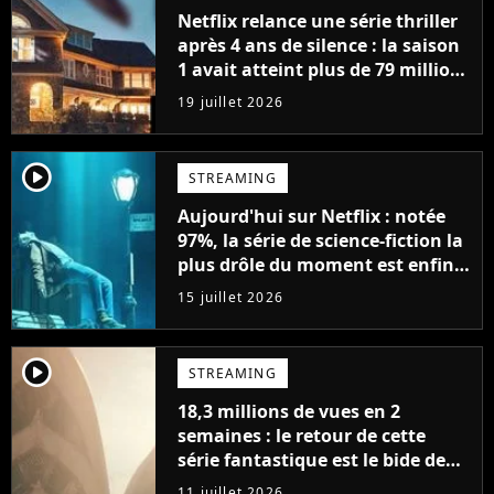
Netflix relance une série thriller
après 4 ans de silence : la saison
1 avait atteint plus de 79 millions
de vues
19 juillet 2026
player2
STREAMING
Aujourd'hui sur Netflix : notée
97%, la série de science-fiction la
plus drôle du moment est enfin
de retour avec 8 nouveaux
15 juillet 2026
épisodes
player2
STREAMING
18,3 millions de vues en 2
semaines : le retour de cette
série fantastique est le bide de
l'année sur Netflix
11 juillet 2026