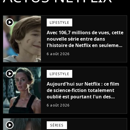
player2
LIFESTYLE
Avec 106,7 millions de vues, cette
nouvelle série entre dans
l'histoire de Netflix en seulement
48 jours
6 août 2026
player2
LIFESTYLE
Aujourd'hui sur Netflix : ce film
de science-fiction totalement
oublié est pourtant l'un des
meilleurs des années 2010
6 août 2026
player2
SÉRIES