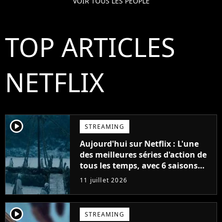
VOIR TOUS LES PEOPLE
TOP ARTICLES
NETFLIX
player2
STREAMING
Aujourd'hui sur Netflix : L'une
des meilleures séries d'action de
tous les temps, avec 6 saisons
parfaites
11 juillet 2026
player2
STREAMING