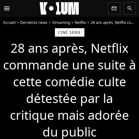
menu
newsletter
search
Accueil
Dernières news
Streaming
Netflix
28 ans après, Netflix commande une suite à cette comédie culte détestée par la critique mais adorée du public
CINÉ SÉRIE
28 ans après, Netflix
commande une suite à
cette comédie culte
détestée par la
critique mais adorée
du public