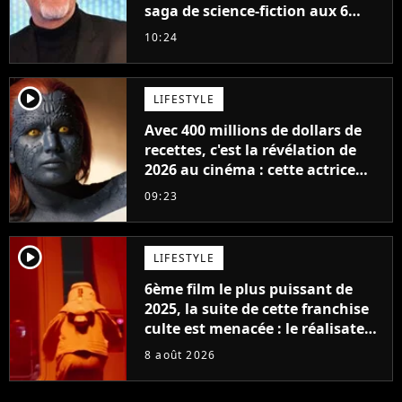
saga de science-fiction aux 6
milliards de recettes
10:24
player2
LIFESTYLE
Avec 400 millions de dollars de
recettes, c'est la révélation de
2026 au cinéma : cette actrice
adorée prête à remplacer
09:23
Jennifer Lawrence chez Marvel
player2
LIFESTYLE
6ème film le plus puissant de
2025, la suite de cette franchise
culte est menacée : le réalisateur
claque la porte pour "différends
8 août 2026
créatifs"