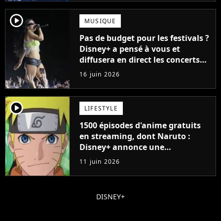
player2
MUSIQUE
Pas de budget pour les festivals ?
Disney+ a pensé à vous et
diffusera en direct les concerts
de cet incontournable festival
16 juin 2026
player2
LIFESTYLE
1500 épisodes d'anime gratuits
en streaming, dont Naruto :
Disney+ annonce une
collaboration impressionnante
11 juin 2026
DISNEY+