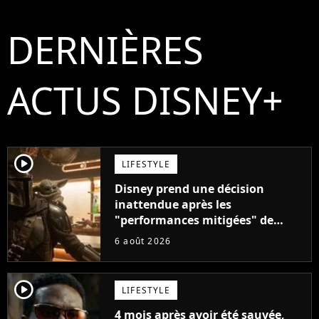
DERNIÈRES
ACTUS DISNEY+
player2
LIFESTYLE
Disney prend une décision
inattendue après les
"performances mitigées" de
Vaiana et The Mandalorian &
6 août 2026
Grogu au box-office
player2
LIFESTYLE
4 mois après avoir été sauvée,