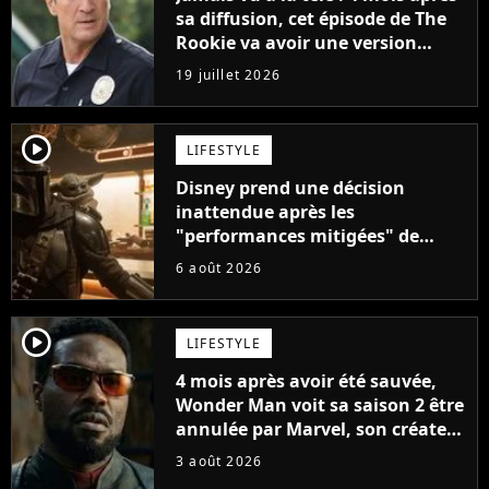
sa diffusion, cet épisode de The
Rookie va avoir une version
longue en streaming
19 juillet 2026
player2
LIFESTYLE
Disney prend une décision
inattendue après les
"performances mitigées" de
Vaiana et The Mandalorian &
6 août 2026
Grogu au box-office
player2
LIFESTYLE
4 mois après avoir été sauvée,
Wonder Man voit sa saison 2 être
annulée par Marvel, son créateur
sort du silence : "Les contrats
3 août 2026
étaient signés"