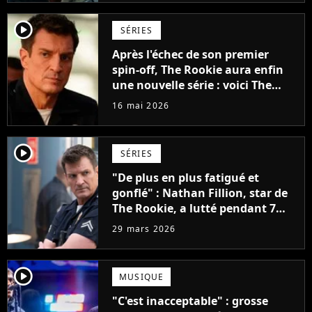
player2
SÉRIES
Après l'échec de son premier
spin-off, The Rookie aura enfin
une nouvelle série : voici The
Rookie : North
16 mai 2026
player2
SÉRIES
"De plus en plus fatigué et
gonflé" : Nathan Fillion, star de
The Rookie, a lutté pendant 7
ans avec un rôle qui le détruisait
29 mars 2026
de plus en plus
player2
MUSIQUE
"C'est inacceptable" : grosse