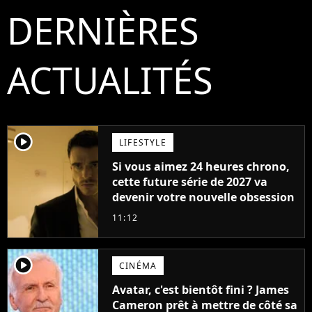
DERNIÈRES
ACTUALITÉS
player2
LIFESTYLE
Si vous aimez 24 heures chrono,
cette future série de 2027 va
devenir votre nouvelle obsession
11:12
player2
CINÉMA
Avatar, c'est bientôt fini ? James
Cameron prêt à mettre de côté sa