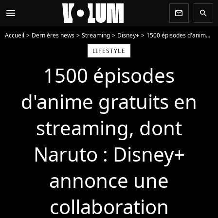
menu
newsletter
search
Accueil
Dernières news
Streaming
Disney+
1500 épisodes d'anime gratuits en streaming, dont Naruto : Disney+ annonce une collaboration impressionnante
LIFESTYLE
1500 épisodes
d'anime gratuits en
streaming, dont
Naruto : Disney+
annonce une
collaboration