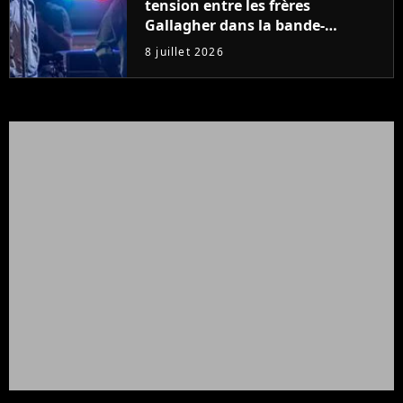
tension entre les frères
Gallagher dans la bande-
annonce du documentaire sur
8 juillet 2026
Oasis