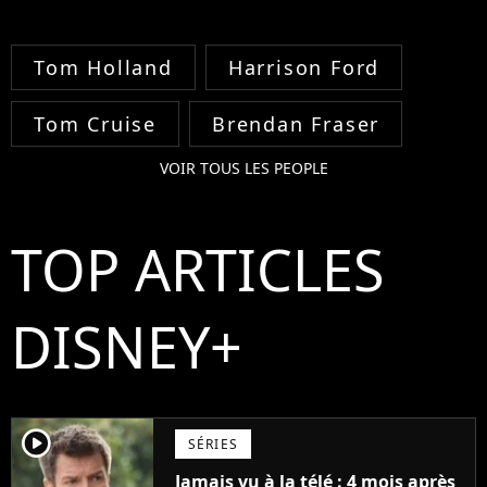
Tom Holland
Harrison Ford
Tom Cruise
Brendan Fraser
VOIR TOUS LES PEOPLE
TOP ARTICLES
DISNEY+
player2
SÉRIES
Jamais vu à la télé : 4 mois après