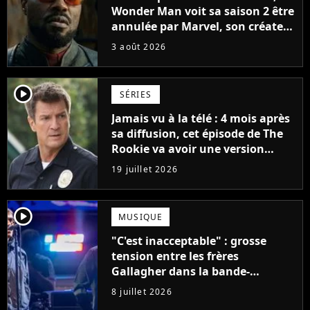
Wonder Man voit sa saison 2 être
annulée par Marvel, son créateur
sort du silence : "Les contrats
3 août 2026
étaient signés"
player2
SÉRIES
Jamais vu à la télé : 4 mois après
sa diffusion, cet épisode de The
Rookie va avoir une version
longue en streaming
19 juillet 2026
player2
MUSIQUE
"C'est inacceptable" : grosse
tension entre les frères
Gallagher dans la bande-
annonce du documentaire sur
8 juillet 2026
Oasis