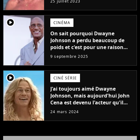
25 juillet 2023
player2
CINÉMA
On sait pourquoi Dwayne
Johnson a perdu beaucoup de
poids et c'est pour une raison
importante
9 septembre 2025
player2
CINÉ SÉRIE
J'ai toujours aimé Dwayne
Johnson, mais aujourd'hui John
Cena est devenu l'acteur qu'il
rêvait d'être (et Ricky Stanicky le
24 mars 2024
prouve encore)