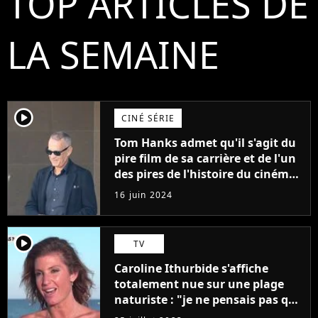
TOP ARTICLES DE
LA SEMAINE
player2
CINÉ SÉRIE
Tom Hanks admet qu'il s'agit du
pire film de sa carrière et de l'un
des pires de l'histoire du cinéma :
"L'un des films les plus
16 juin 2024
médiocres jamais réalisés"
player2
TV
Caroline Ithurbide s'affiche
totalement nue sur une plage
naturiste : "je ne pensais pas que
j'arriverais à le faire..."