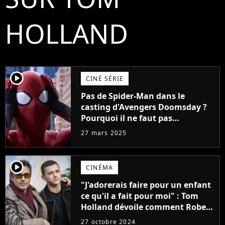
HOLLAND
player2
CINÉ SÉRIE
Pas de Spider-Man dans le
casting d'Avengers Doomsday ?
Pourquoi il ne faut pas
s'inquiéter pour Tom Holland
27 mars 2025
player2
CINÉMA
"J'adorerais faire pour un enfant
ce qu'il a fait pour moi" : Tom
Holland dévoile comment Robert
Downey Jr. a sauvé sa première
27 octobre 2024