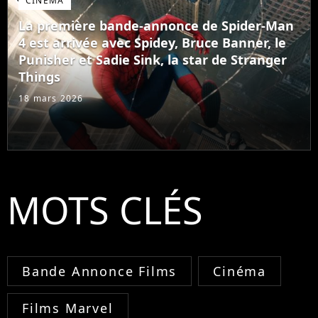
CINÉMA
La première bande-annonce de Spider-Man
4 est arrivée avec Spidey, Bruce Banner, le
Punisher et Sadie Sink, la star de Stranger
Things
18 mars 2026
MOTS CLÉS
Bande Annonce Films
Cinéma
Films Marvel