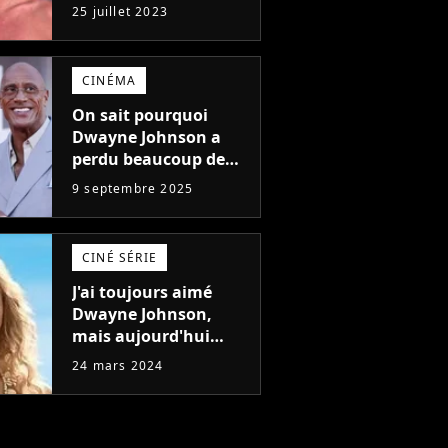
naturiste : "je ne
25 juillet 2023
pensais pas que
j'arriverais à le
faire..."
CINÉMA
On sait pourquoi
Dwayne Johnson a
perdu beaucoup de
poids et c'est pour
9 septembre 2025
une raison
importante
CINÉ SÉRIE
J'ai toujours aimé
Dwayne Johnson,
mais aujourd'hui
John Cena est devenu
24 mars 2024
l'acteur qu'il rêvait
d'être (et Ricky
Stanicky le prouve
encore)