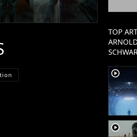
TOP ART
ARNOL
S
SCHWAR
player2
tion
player2