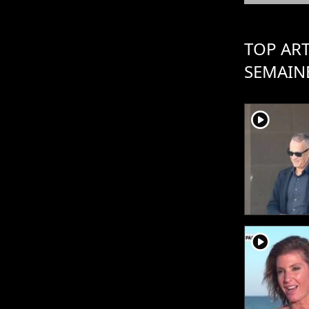
TOP ART
SEMAIN
player2
player2