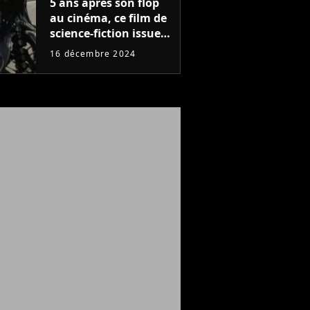
5 ans après son flop
au cinéma, ce film de
science-fiction issue
d'une des meilleures
16 décembre 2024
sagas de l'histoire
cartonne sur Netflix