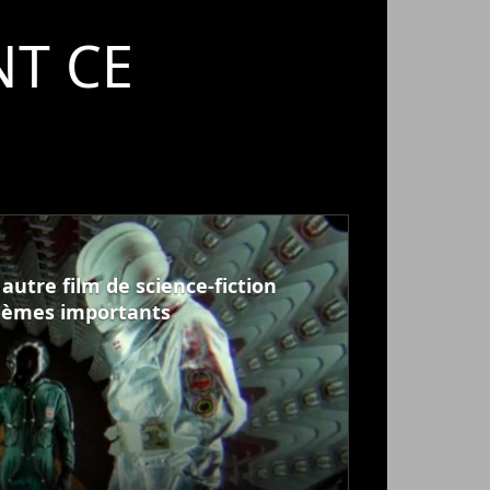
T CE
autre film de science-fiction
hèmes importants