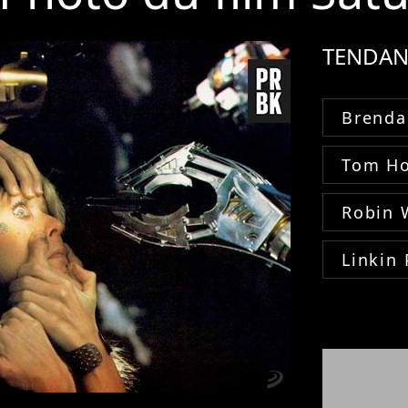
TENDAN
Brenda
Tom Ho
Robin 
Linkin 