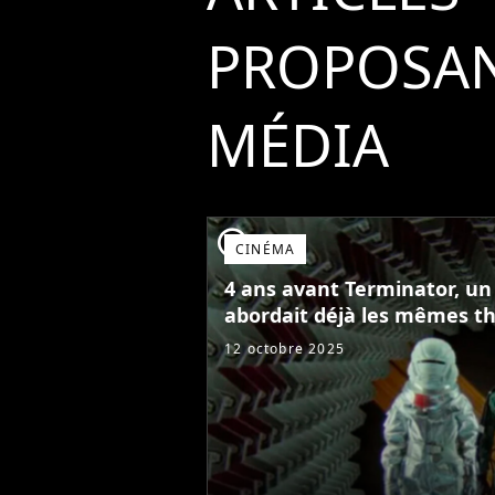
PROPOSAN
MÉDIA
player2
CINÉMA
4 ans avant Terminator, un 
abordait déjà les mêmes t
12 octobre 2025