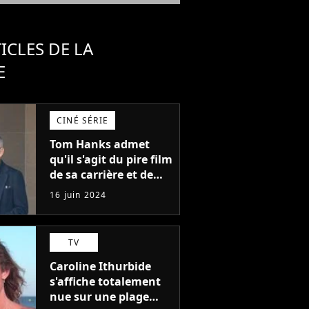
ICLES DE LA
E
CINÉ SÉRIE
Tom Hanks admet
qu'il s'agit du pire film
de sa carrière et de
l'un des pires de
16 juin 2024
l'histoire du cinéma :
"L'un des films les
plus médiocres jamais
TV
réalisés"
Caroline Ithurbide
s'affiche totalement
nue sur une plage