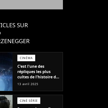
ICLES SUR
D
ZENEGGER
CINÉMA
C'est l'une des
répliques les plus
cultes de l'histoire du
cinéma de science-
13 avril 2025
fiction, mais l'acteur
voulait la prononcer
différemment
CINÉ SÉRIE