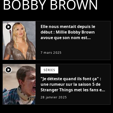
BOBBY BROWN
player2
Elle nous mentait depuis le
début : Millie Bobby Brown
avoue que son nom est
totalement faux et inventé
7 mars 2025
player2
SÉRIES
"Je déteste quand ils font ça" :
une rumeur sur la saison 5 de
Stranger Things met les fans en
colère avant même sa sortie !
28 janvier 2025