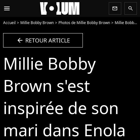
menu
newsletter
search
Accueil
Millie Bobby Brown
Photos de Millie Bobby Brown
Millie Bobby Brown s'est inspirée de son mari dans Enola Holmes 3 - Photo
arrow_left
RETOUR ARTICLE
Millie Bobby
Brown s'est
inspirée de son
mari dans Enola