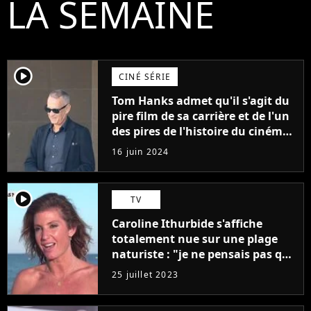
LA SEMAINE
player2
CINÉ SÉRIE
Tom Hanks admet qu'il s'agit du
pire film de sa carrière et de l'un
des pires de l'histoire du cinéma :
"L'un des films les plus
16 juin 2024
médiocres jamais réalisés"
player2
TV
Caroline Ithurbide s'affiche
totalement nue sur une plage
naturiste : "je ne pensais pas que
j'arriverais à le faire..."
25 juillet 2023