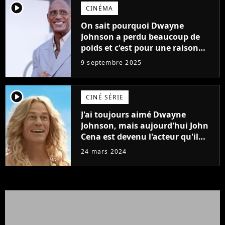
player2
CINÉMA
On sait pourquoi Dwayne
Johnson a perdu beaucoup de
poids et c'est pour une raison
importante
9 septembre 2025
player2
CINÉ SÉRIE
J'ai toujours aimé Dwayne
Johnson, mais aujourd'hui John
Cena est devenu l'acteur qu'il
rêvait d'être (et Ricky Stanicky le
24 mars 2024
prouve encore)