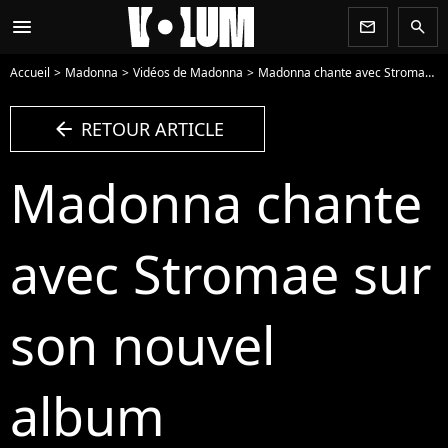
menu
newsletter
search
Accueil
Madonna
Vidéos de Madonna
Madonna chante avec Stromae sur son nouvel album Confessions II - Vidéo
arrow_left
RETOUR ARTICLE
Madonna chante
avec Stromae sur
son nouvel
album