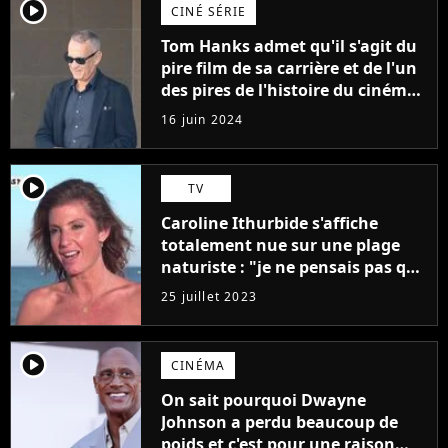
player2
CINÉ SÉRIE
Tom Hanks admet qu'il s'agit du
pire film de sa carrière et de l'un
des pires de l'histoire du cinéma :
"L'un des films les plus
16 juin 2024
médiocres jamais réalisés"
player2
TV
Caroline Ithurbide s'affiche
totalement nue sur une plage
naturiste : "je ne pensais pas que
j'arriverais à le faire..."
25 juillet 2023
player2
CINÉMA
On sait pourquoi Dwayne
Johnson a perdu beaucoup de
poids et c'est pour une raison