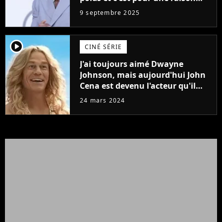
importante
9 septembre 2025
player2
CINÉ SÉRIE
J'ai toujours aimé Dwayne
Johnson, mais aujourd'hui John
Cena est devenu l'acteur qu'il
rêvait d'être (et Ricky Stanicky le
24 mars 2024
prouve encore)