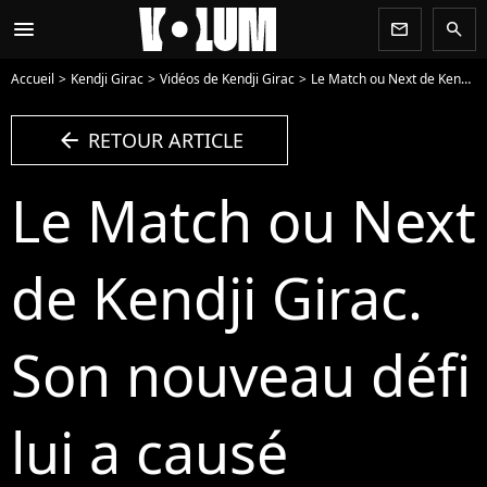
menu
newsletter
search
Accueil
Kendji Girac
Vidéos de Kendji Girac
Le Match ou Next de Kendji Girac. Son nouveau défi lui a causé beaucoup de stress. - Vidéo
arrow_left
RETOUR ARTICLE
Le Match ou Next
de Kendji Girac.
Son nouveau défi
lui a causé