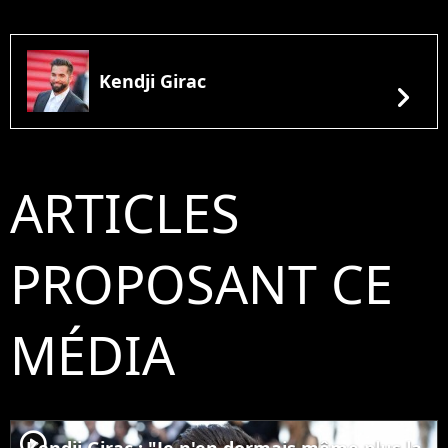
Kendji Girac
chevron_right
ARTICLES
PROPOSANT CE
MÉDIA
player2
Kendji Girac : "Je n'en dormais même plus la