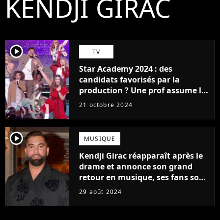
KENDJI GIRAC
player2
TV
Star Academy 2024 : des
candidats favorisés par la
production ? Une prof assume les
choix étranges, "C'est comme ça,
21 octobre 2024
ne le prenez pas mal"
player2
MUSIQUE
Kendji Girac réapparaît après le
drame et annonce son grand
retour en musique, ses fans sont
fous de joie !
29 août 2024