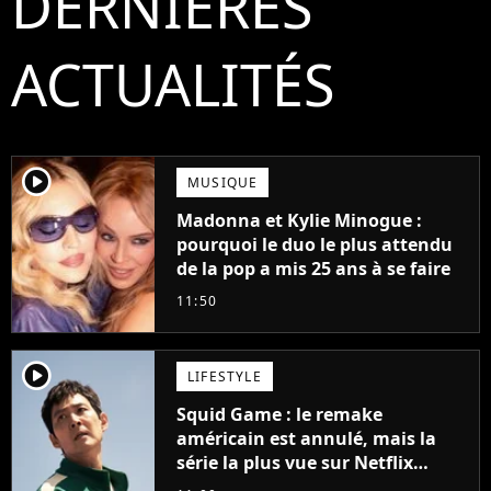
DERNIÈRES
ACTUALITÉS
player2
MUSIQUE
Madonna et Kylie Minogue :
pourquoi le duo le plus attendu
de la pop a mis 25 ans à se faire
11:50
player2
LIFESTYLE
Squid Game : le remake
américain est annulé, mais la
série la plus vue sur Netflix
pourrait avoir une version