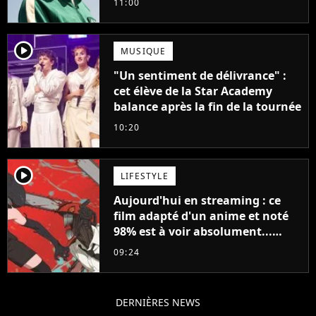
11:00
française
player2
MUSIQUE
"Un sentiment de délivrance" :
cet élève de la Star Academy
balance après la fin de la tournée
10:20
player2
LIFESTYLE
Aujourd'hui en streaming : ce
film adapté d'un anime et noté
98% est à voir absolument...
sinon vous ne comprendrez plus
09:24
la série
DERNIÈRES NEWS