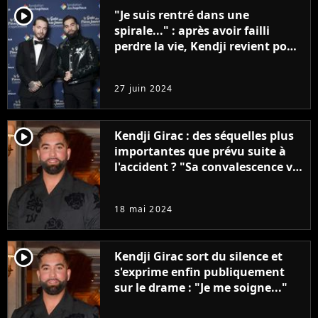
player2
"Je suis rentré dans une
spirale..." : après avoir failli
perdre la vie, Kendji revient pour
la première fois sur le drame et
s'excuse publiquement
27 juin 2024
player2
Kendji Girac : des séquelles plus
importantes que prévu suite à
l'accident ? "Sa convalescence va
être très longue"
18 mai 2024
player2
Kendji Girac sort du silence et
s'exprime enfin publiquement
sur le drame : "Je me soigne..."