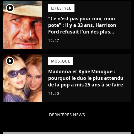
player2
LIFESTYLE
"Ce n'est pas pour moi, mon
pote" : il y a 33 ans, Harrison
Ford refusait l'un des plus
grands succès de tous les temps
12:47
player2
MUSIQUE
Madonna et Kylie Minogue :
pourquoi le duo le plus attendu
de la pop a mis 25 ans à se faire
11:50
DERNIÈRES NEWS