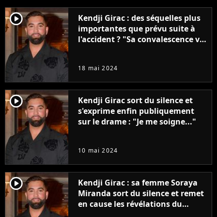
player2
Kendji Girac : des séquelles plus
importantes que prévu suite à
l'accident ? "Sa convalescence va
être très longue"
18 mai 2024
player2
Kendji Girac sort du silence et
s'exprime enfin publiquement
sur le drame : "Je me soigne..."
10 mai 2024
player2
Kendji Girac : sa femme Soraya
Miranda sort du silence et remet
en cause les révélations du
procureur, "Il ne m'a jamais fait