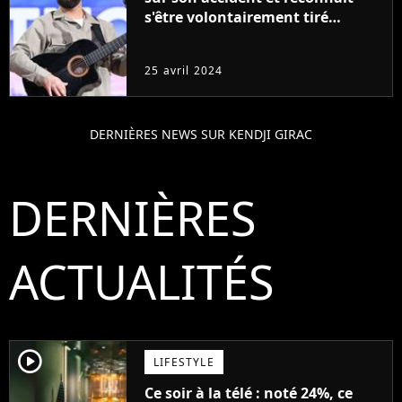
s'être volontairement tiré
dessus... pour faire peur à sa
femme
25 avril 2024
DERNIÈRES NEWS SUR KENDJI GIRAC
DERNIÈRES
ACTUALITÉS
player2
LIFESTYLE
Ce soir à la télé : noté 24%, ce