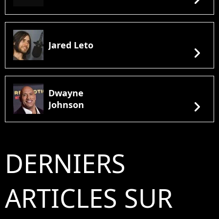
Jared Leto
chevron_right
Dwayne
chevron_right
Johnson
DERNIERS
ARTICLES SUR