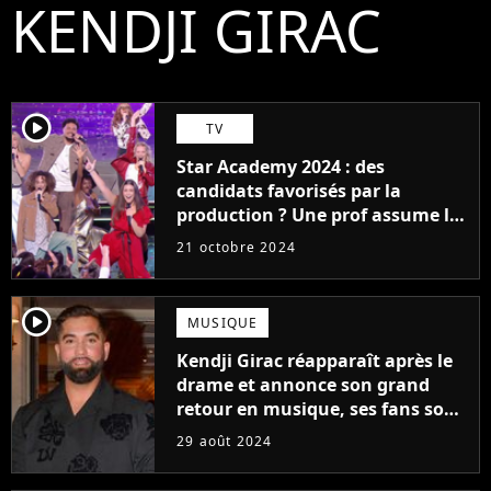
KENDJI GIRAC
player2
TV
Star Academy 2024 : des
candidats favorisés par la
production ? Une prof assume les
choix étranges, "C'est comme ça,
21 octobre 2024
ne le prenez pas mal"
player2
MUSIQUE
Kendji Girac réapparaît après le
drame et annonce son grand
retour en musique, ses fans sont
fous de joie !
29 août 2024