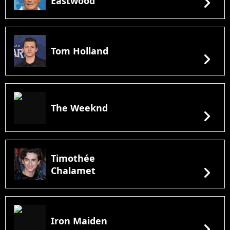
chevron_right
Eastwood
Tom Holland
chevron_right
The Weeknd
chevron_right
Timothée
chevron_right
Chalamet
Iron Maiden
chevron_right