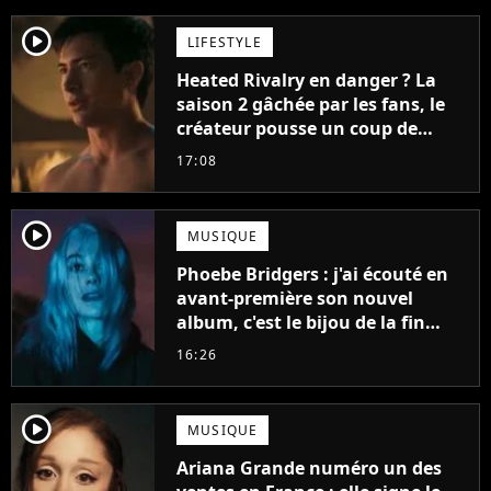
player2
LIFESTYLE
Heated Rivalry en danger ? La
saison 2 gâchée par les fans, le
créateur pousse un coup de
gueule
17:08
player2
MUSIQUE
Phoebe Bridgers : j'ai écouté en
avant-première son nouvel
album, c'est le bijou de la fin
d'été
16:26
player2
MUSIQUE
Ariana Grande numéro un des