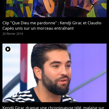
Clip "Que Dieu me pardonne" : Kendji Girac et Claudio
Capéo unis sur un morceau entraînant
20 février 2019
player2
Kendji Girac drague une chroniqueuse télé, malaise sur