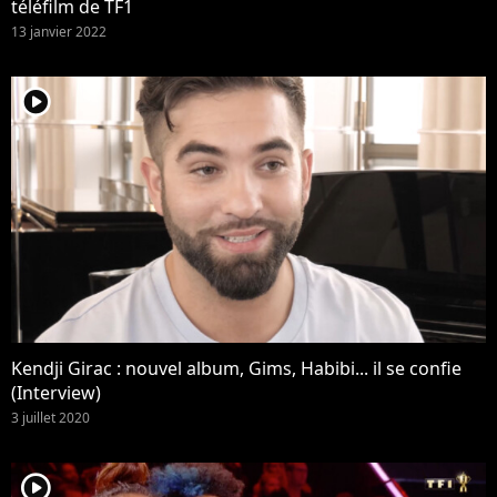
téléfilm de TF1
13 janvier 2022
player2
Kendji Girac : nouvel album, Gims, Habibi... il se confie
(Interview)
3 juillet 2020
player2