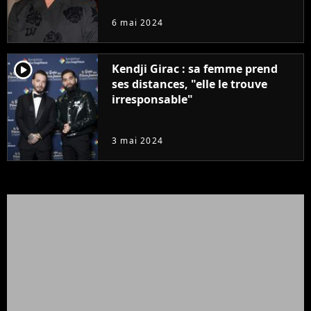
de chantage"
6 mai 2024
player2
Kendji Girac : sa femme prend
ses distances, "elle le trouve
irresponsable"
3 mai 2024