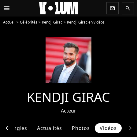
menu
newsletter
search
Accueil
Célébrités
Kendji Girac
Kendji Girac en vidéos
KENDJI GIRAC
Acteur
chevron_left
chevron_right
 & Singles
Actualités
Photos
Vidéos