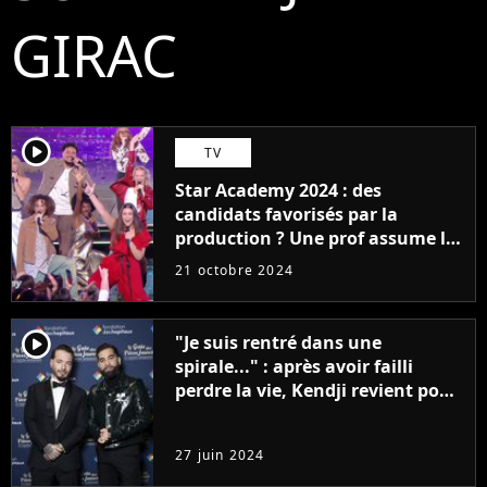
GIRAC
player2
TV
Star Academy 2024 : des
candidats favorisés par la
production ? Une prof assume les
choix étranges, "C'est comme ça,
21 octobre 2024
ne le prenez pas mal"
player2
"Je suis rentré dans une
spirale..." : après avoir failli
perdre la vie, Kendji revient pour
la première fois sur le drame et
s'excuse publiquement
27 juin 2024