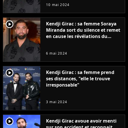
10 mai 2024
player2
Kendji Girac : sa femme Soraya
Miranda sort du silence et remet
en cause les révélations du
procureur, "Il ne m'a jamais fait
de chantage"
6 mai 2024
player2
Kendji Girac : sa femme prend
ses distances, "elle le trouve
irresponsable"
3 mai 2024
player2
Kendji Girac avoue avoir menti
sur son accident et reconnait