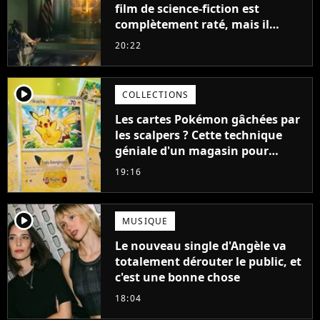
film de science-fiction est
complètement raté, mais il
aurait pu être encore pire à
20:22
cause de son acteur
player2
COLLECTIONS
Les cartes Pokémon gâchées par
les scalpers ? Cette technique
géniale d'un magasin pour
ruiner les revendeurs
19:16
player2
MUSIQUE
Le nouveau single d'Angèle va
totalement dérouter le public, et
c'est une bonne chose
18:04