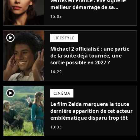
ventes en France : elle signe le
meilleur démarrage de sa
carrière avec son album Petal
15:08
player2
LIFESTYLE
Michael 2 officialisé : une partie
de la suite déjà tournée, une
sortie possible en 2027 ?
14:29
player2
CINÉMA
Le film Zelda marquera la toute
dernière apparition de cet acteur
emblématique disparu trop tôt
13:35