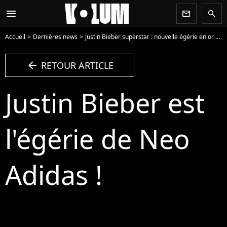
menu
newsletter
search
Accueil
Dernières news
Justin Bieber superstar : nouvelle égérie en or de Neo Adidas ! (VIDEO)
arrow_left
RETOUR ARTICLE
Justin Bieber est
l'égérie de Neo
Adidas !