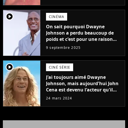
player2
CINÉMA
On sait pourquoi Dwayne
Johnson a perdu beaucoup de
poids et c'est pour une raison
importante
9 septembre 2025
player2
CINÉ SÉRIE
J'ai toujours aimé Dwayne
Johnson, mais aujourd'hui John
Cena est devenu l'acteur qu'il
rêvait d'être (et Ricky Stanicky le
24 mars 2024
prouve encore)