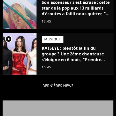
Son ascenseur s'est écrasé : cette
star de la pop aux 13 milliards
d'écoutes a failli nous quitter, "Je
pensais ne plus jamais chanter"
17:45
player2
MUSIQUE
KATSEYE : bientôt la fin du
groupe ? Une 2ème chanteuse
s'éloigne en 6 mois, "Prendre
cette décision n’a pas été facile"
16:45
DERNIÈRES NEWS