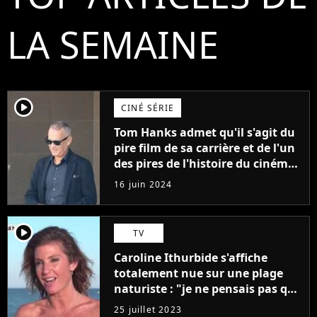
LA SEMAINE
player2
CINÉ SÉRIE
Tom Hanks admet qu'il s'agit du
pire film de sa carrière et de l'un
des pires de l'histoire du cinéma :
"L'un des films les plus
16 juin 2024
médiocres jamais réalisés"
player2
TV
Caroline Ithurbide s'affiche
totalement nue sur une plage
naturiste : "je ne pensais pas que
j'arriverais à le faire..."
25 juillet 2023