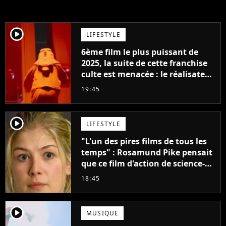
player2
LIFESTYLE
6ème film le plus puissant de
2025, la suite de cette franchise
culte est menacée : le réalisateur
claque la porte pour "différends
19:45
créatifs"
player2
LIFESTYLE
"L'un des pires films de tous les
temps" : Rosamund Pike pensait
que ce film d'action de science-
fiction avec Dwayne Johnson
18:45
mettrait fin à sa carrière
player2
MUSIQUE