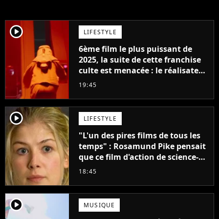
player2
LIFESTYLE
6ème film le plus puissant de
2025, la suite de cette franchise
culte est menacée : le réalisateur
claque la porte pour "différends
19:45
créatifs"
player2
LIFESTYLE
"L'un des pires films de tous les
temps" : Rosamund Pike pensait
que ce film d'action de science-
fiction avec Dwayne Johnson
18:45
mettrait fin à sa carrière
player2
MUSIQUE