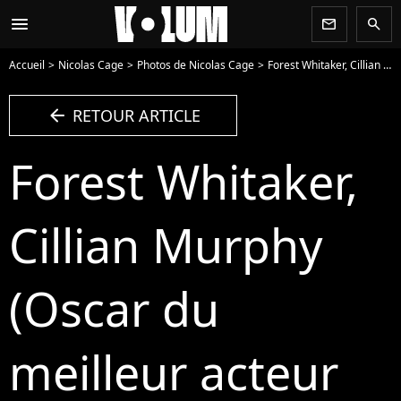
menu
newsletter
search
Accueil
Nicolas Cage
Photos de Nicolas Cage
Forest Whitaker, Cillian Murphy (Oscar du meilleur acteur pour Oppenheimer), Nicolas Cage - Photocall des lauréats (Press Room) de la 96ème cérémonie des Oscars au Dolby Theater à Hollywood le 10 mars 2024. - Photo
arrow_left
RETOUR ARTICLE
Forest Whitaker,
Cillian Murphy
(Oscar du
meilleur acteur