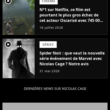
player2
CINÉMA
N°1 sur Netflix, ce film est
pourtant le plus gros échec de
cet acteur Oscarisé avec 745 000
dollars de recettes au box-office
18 juillet 2026
player2
SÉRIES
Spider Noir : que vaut la nouvelle
série événement de Marvel avec
Nicolas Cage ? Notre avis
31 mai 2026
DERNIÈRES NEWS SUR NICOLAS CAGE