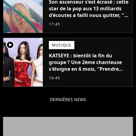
Son ascenseur s'est écrasé : cette
star de la pop aux 13 milliards
d'écoutes a failli nous quitter, "Je
pensais ne plus jamais chanter"
17:45
player2
MUSIQUE
KATSEYE : bientôt la fin du
groupe ? Une 2ème chanteuse
s'éloigne en 6 mois, "Prendre
cette décision n’a pas été facile"
16:45
DERNIÈRES NEWS