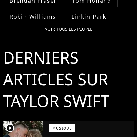
Brendan Fraser
Tom Holland
Robin Williams
Linkin Park
VOIR TOUS LES PEOPLE
DERNIERS
ARTICLES SUR
TAYLOR SWIFT
player2
MUSIQUE