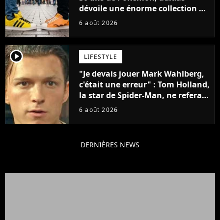
dévoile une énorme collection de
sneakers et je ne sais pas quoi en
6 août 2026
penser
player2
LIFESTYLE
"Je devais jouer Mark Wahlberg,
c'était une erreur" : Tom Holland,
la star de Spider-Man, ne referait
pas ce blockbuster
6 août 2026
DERNIÈRES NEWS