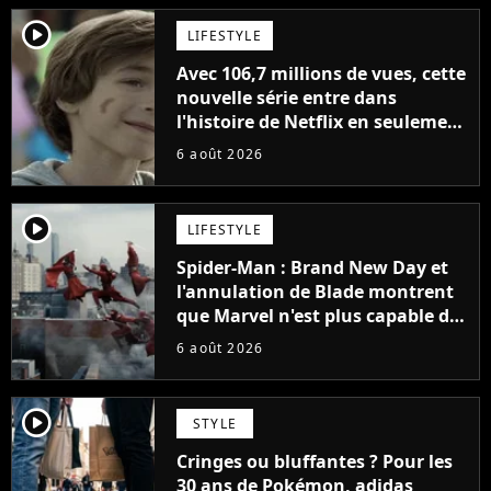
player2
LIFESTYLE
Avec 106,7 millions de vues, cette
nouvelle série entre dans
l'histoire de Netflix en seulement
48 jours
6 août 2026
player2
LIFESTYLE
Spider-Man : Brand New Day et
l'annulation de Blade montrent
que Marvel n'est plus capable de
faire quoi que ce soit de simple
6 août 2026
player2
STYLE
Cringes ou bluffantes ? Pour les
30 ans de Pokémon, adidas