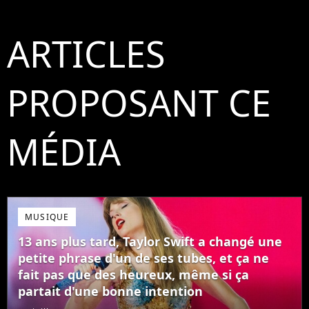
ARTICLES
PROPOSANT CE
MÉDIA
MUSIQUE
13 ans plus tard, Taylor Swift a changé une
petite phrase d'un de ses tubes, et ça ne
fait pas que des heureux, même si ça
partait d'une bonne intention