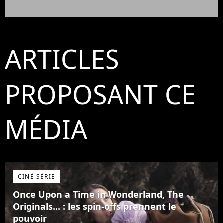
ARTICLES
PROPOSANT CE
MÉDIA
CINÉ SÉRIE
Once Upon a Time in Wonderland, The
Originals... : les spin-offs prennent le
pouvoir