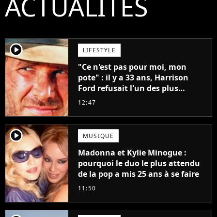
ACTUALITÉS
player2
LIFESTYLE
"Ce n'est pas pour moi, mon
pote" : il y a 33 ans, Harrison
Ford refusait l'un des plus
grands succès de tous les temps
12:47
player2
MUSIQUE
Madonna et Kylie Minogue :
pourquoi le duo le plus attendu
de la pop a mis 25 ans à se faire
11:50