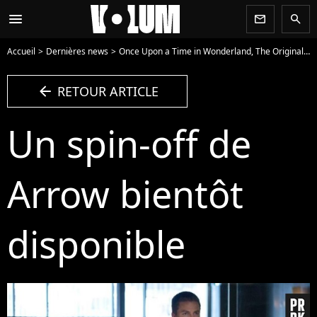
menu
newsletter
search
Accueil
Dernières news
Once Upon a Time in Wonderland, The Originals... : les spin-offs prennent le pouvoir
arrow_left
RETOUR ARTICLE
Un spin-off de
Arrow bientôt
disponible