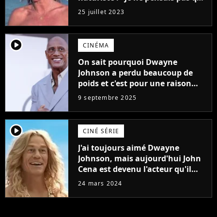
j'arriverais à le faire..."
25 juillet 2023
player2
CINÉMA
On sait pourquoi Dwayne
Johnson a perdu beaucoup de
poids et c'est pour une raison
importante
9 septembre 2025
player2
CINÉ SÉRIE
J'ai toujours aimé Dwayne
Johnson, mais aujourd'hui John
Cena est devenu l'acteur qu'il
rêvait d'être (et Ricky Stanicky le
24 mars 2024
prouve encore)