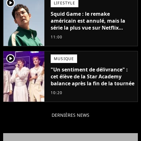
player2
LIFESTYLE
Squid Game : le remake
américain est annulé, mais la
série la plus vue sur Netflix
pourrait avoir une version
11:00
française
player2
MUSIQUE
"Un sentiment de délivrance" :
cet élève de la Star Academy
balance après la fin de la tournée
10:20
DERNIÈRES NEWS