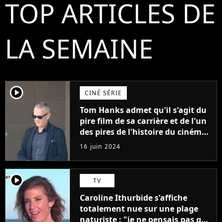
TOP ARTICLES DE
LA SEMAINE
player2
CINÉ SÉRIE
Tom Hanks admet qu'il s'agit du
pire film de sa carrière et de l'un
des pires de l'histoire du cinéma :
"L'un des films les plus
16 juin 2024
médiocres jamais réalisés"
player2
TV
Caroline Ithurbide s'affiche
totalement nue sur une plage
naturiste : "je ne pensais pas que