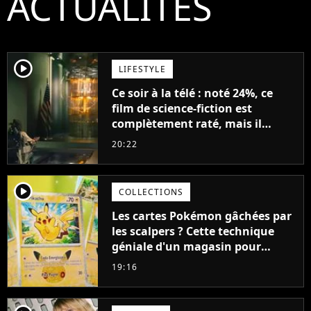
ACTUALITÉS
player2
LIFESTYLE
Ce soir à la télé : noté 24%, ce
film de science-fiction est
complètement raté, mais il
aurait pu être encore pire à
20:22
cause de son acteur
player2
COLLECTIONS
Les cartes Pokémon gâchées par
les scalpers ? Cette technique
géniale d'un magasin pour
ruiner les revendeurs
19:16