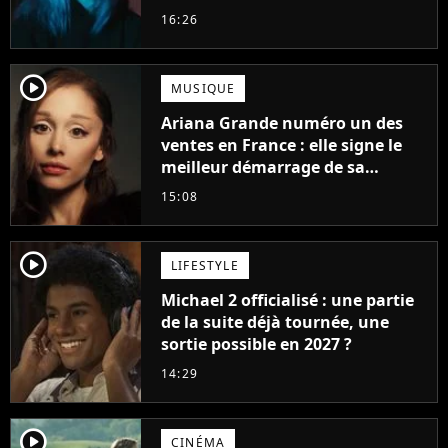
d'été
16:26
player2
MUSIQUE
Ariana Grande numéro un des
ventes en France : elle signe le
meilleur démarrage de sa
carrière avec son album Petal
15:08
player2
LIFESTYLE
Michael 2 officialisé : une partie
de la suite déjà tournée, une
sortie possible en 2027 ?
14:29
player2
CINÉMA