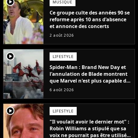
player2
MUSIQUE
Ce groupe culte des années 90 se
reforme après 10 ans d'absence
et annonce des concerts
2 août 2026
player2
LIFESTYLE
Spider-Man : Brand New Day et
l'annulation de Blade montrent
que Marvel n'est plus capable de
faire quoi que ce soit de simple
6 août 2026
player2
LIFESTYLE
"Il voulait avoir le dernier mot" :
Robin Williams a stipulé que sa
voix ne pourrait pas être utilisée