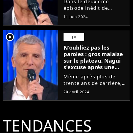
Dans le deuxième
N'oubliez pas les
épisode inédit de
paroles
N'oubliez pas les
11 juin 2024
paroles diffusé ce lundi
10 juin 2024, Nagui a
tenu à s'adresser à un
player2
TV
téléspectateur en
N'oubliez pas les
particulier. Lassé de le
paroles : gros malaise
voir l'accuser...
sur le plateau, Nagui
s'excuse après une
blague déplacée, "On
Même après plus de
ne pense pas au mal
trente ans de carrière, il
que l'on peut faire"
arrive encore à Nagui
20 avril 2024
de faire quelques
boulettes. Aussi, après
une blague qui a
provoqué un certain
TENDANCES
malaise dans les
coulisses, l'animateur...