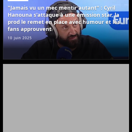
"Jamais vu un mec mentir autant" : Cyril
Hanouna s'attaque à une émission star, la
prod le remet en place avec humour et les
fans approuvent
10 juin 2025