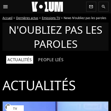
menu
newsletter
search
Accueil
Dernières actus
Emissions TV
News N'oubliez pas les paroles
N'OUBLIEZ PAS LES
PAROLES
ACTUALITÉS
PEOPLE LIÉS
ACTUALITÉS
player2
TV