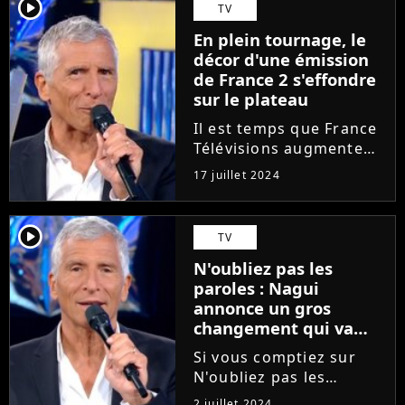
player2
TV
En plein tournage, le
décor d'une émission
de France 2 s'effondre
sur le plateau
Il est temps que France
Télévisions augmentent
le budget pour la
17 juillet 2024
production de ses
émissions afin
d'améliorer certains
player2
TV
décors. Comme on a pu
N'oubliez pas les
le découvrir ce mardi 16
paroles : Nagui
juillet 2024 sur...
annonce un gros
changement qui va
faire perdre de
Si vous comptiez sur
l'argent aux
N'oubliez pas les
spectateurs
paroles (France 2) pour
2 juillet 2024