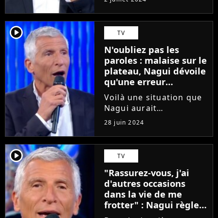
vous enrichir cet été en
direct de votre canapé,
c'est râpé. Ce lundi 1er
player2
TV
juillet 2024, Nagui a
N'oubliez pas les
annoncé un gros
paroles : malaise sur le
changement...
plateau, Nagui dévoile
qu'une erreur
historique a été
Voilà une situation que
causée par la
Nagui aurait
production (faussant le
probablement aimé ne
parcours d'une
28 juin 2024
jamais connaître. Ce
candidate)
jeudi 27 juin 2024,
l'animateur de N'oubliez
player2
TV
pas les paroles (France
"Rassurez-vous, j'ai
2) a révélé qu'une
d'autres occasions
erreur avait...
dans la vie de me
frotter" : Nagui règle
ses comptes dans