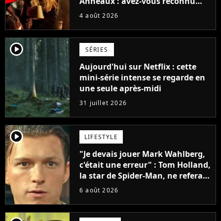
Anneaux : avez-vous reconnu
cette légende du cinéma dans la
4 août 2026
saga ?
player2
SÉRIES
Aujourd'hui sur Netflix : cette
mini-série intense se regarde en
une seule après-midi
31 juillet 2026
player2
LIFESTYLE
"Je devais jouer Mark Wahlberg,
c'était une erreur" : Tom Holland,
la star de Spider-Man, ne referait
pas ce blockbuster
6 août 2026