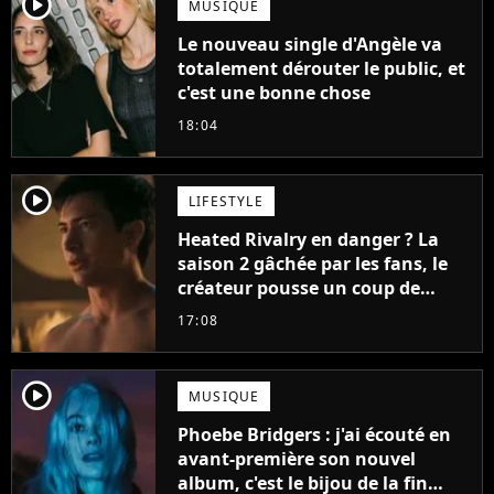
player2
MUSIQUE
Le nouveau single d'Angèle va
totalement dérouter le public, et
c'est une bonne chose
18:04
player2
LIFESTYLE
Heated Rivalry en danger ? La
saison 2 gâchée par les fans, le
créateur pousse un coup de
gueule
17:08
player2
MUSIQUE
Phoebe Bridgers : j'ai écouté en
avant-première son nouvel
album, c'est le bijou de la fin