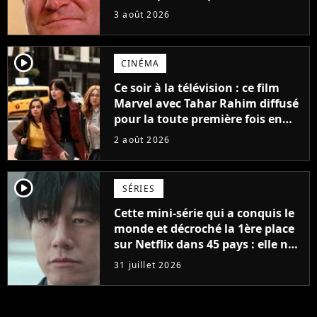
avant 2039, pourtant Disney
3 août 2026
possède des enregistrements
inédits
player2
CINÉMA
Ce soir à la télévision : ce film
Marvel avec Tahar Rahim diffusé
pour la toute première fois en
France
2 août 2026
player2
SÉRIES
Cette mini-série qui a conquis le
monde et décroché la 1ère place
sur Netflix dans 45 pays : elle ne
compte que 10 épisodes et c'est
31 juillet 2026
un phénomène mondial