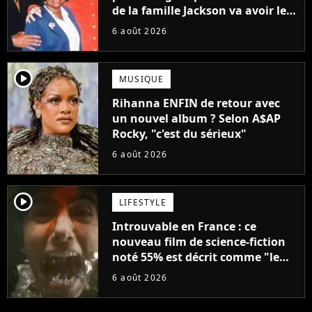
de la famille Jackson va avoir le
droit à sa propre série
6 août 2026
player2
MUSIQUE
Rihanna ENFIN de retour avec
un nouvel album ? Selon A$AP
Rocky, "c'est du sérieux"
6 août 2026
player2
LIFESTYLE
Introuvable en France : ce
nouveau film de science-fiction
noté 55% est décrit comme "le
plus stupide de l'année"
6 août 2026