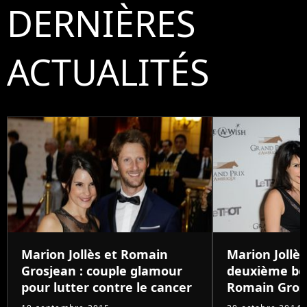
DERNIÈRES
ACTUALITÉS
Marion Jollès et Romain
Marion Jollès
Grosjean : couple glamour
deuxième béb
pour lutter contre le cancer
Romain Gros