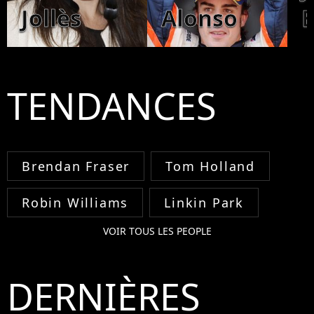
Jollès
Alonso
B
TENDANCES
Brendan Fraser
Tom Holland
Robin Williams
Linkin Park
VOIR TOUS LES PEOPLE
DERNIÈRES