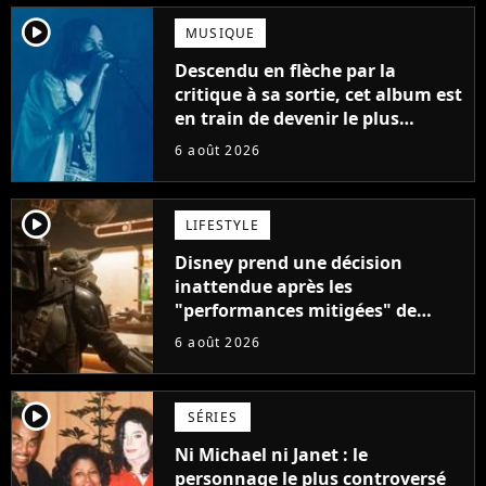
player2
MUSIQUE
Descendu en flèche par la
critique à sa sortie, cet album est
en train de devenir le plus
populaire de son auteur
6 août 2026
player2
LIFESTYLE
Disney prend une décision
inattendue après les
"performances mitigées" de
Vaiana et The Mandalorian &
6 août 2026
Grogu au box-office
player2
SÉRIES
Ni Michael ni Janet : le
personnage le plus controversé