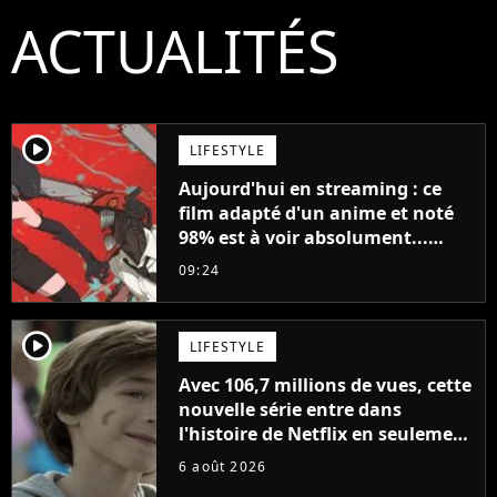
ACTUALITÉS
player2
LIFESTYLE
Aujourd'hui en streaming : ce
film adapté d'un anime et noté
98% est à voir absolument...
sinon vous ne comprendrez plus
09:24
la série
player2
LIFESTYLE
Avec 106,7 millions de vues, cette
nouvelle série entre dans
l'histoire de Netflix en seulement
48 jours
6 août 2026