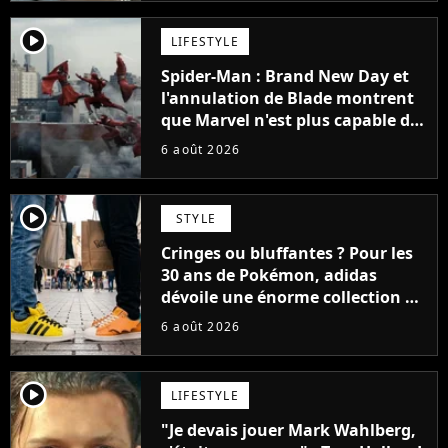
player2
LIFESTYLE
Spider-Man : Brand New Day et
l'annulation de Blade montrent
que Marvel n'est plus capable de
faire quoi que ce soit de simple
6 août 2026
player2
STYLE
Cringes ou bluffantes ? Pour les
30 ans de Pokémon, adidas
dévoile une énorme collection de
sneakers et je ne sais pas quoi en
6 août 2026
penser
player2
LIFESTYLE
"Je devais jouer Mark Wahlberg,