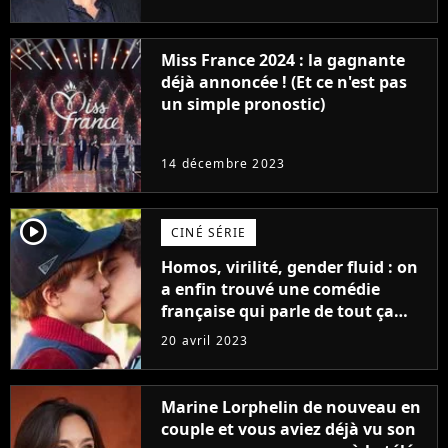
Furious
Miss France 2024 : la gagnante
déjà annoncée ! (Et ce n'est pas
un simple pronostic)
14 décembre 2023
player2
CINÉ SÉRIE
Homos, virilité, gender fluid : on
a enfin trouvé une comédie
française qui parle de tout ça
sans être super ringarde
20 avril 2023
Marine Lorphelin de nouveau en
couple et vous aviez déjà vu son