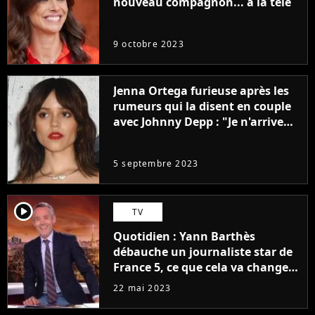
nouveau compagnon... à la télé
9 octobre 2023
Jenna Ortega furieuse après les
rumeurs qui la disent en couple
avec Johnny Depp : "Je n'arrive
même pas..."
5 septembre 2023
player2
TV
Quotidien : Yann Barthès
débauche un journaliste star de
France 5, ce que cela va changer
à la rentrée
22 mai 2023