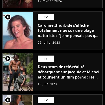
12 février 2024
player2
TV
Caroline Ithurbide s'affiche
totalement nue sur une plage
naturiste : "je ne pensais pas que
j'arriverais à le faire..."
25 juillet 2023
player2
TV
Deux stars de télé-réalité
débarquent sur Jacquie et Michel
et tournent un film porno : les
premières images du tournage
19 juin 2023
(exclu)
player2
TV