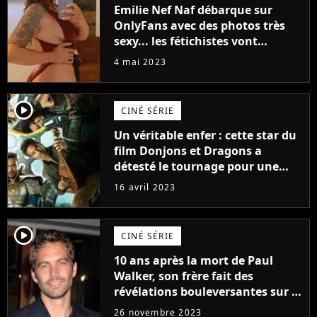
Emilie Nef Naf débarque sur
OnlyFans avec des photos très
sexy... les fétichistes vont
prendre leur pied !
4 mai 2023
player2
CINÉ SÉRIE
Un véritable enfer : cette star du
film Donjons et Dragons a
détesté le tournage pour une
raison très spéciale
16 avril 2023
player2
CINÉ SÉRIE
10 ans après la mort de Paul
Walker, son frère fait des
révélations bouleversantes sur la
réaction des acteurs de Fast and
26 novembre 2023