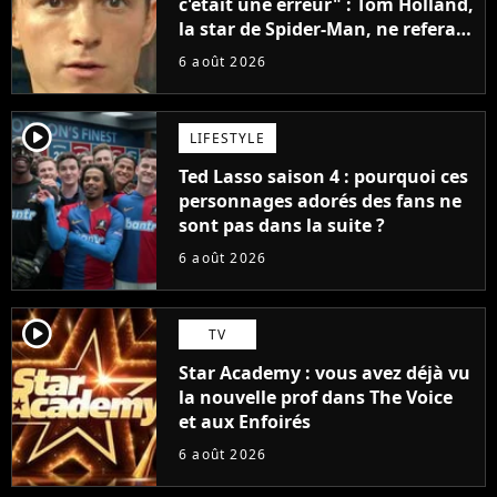
c'était une erreur" : Tom Holland,
la star de Spider-Man, ne referait
pas ce blockbuster
6 août 2026
player2
LIFESTYLE
Ted Lasso saison 4 : pourquoi ces
personnages adorés des fans ne
sont pas dans la suite ?
6 août 2026
player2
TV
Star Academy : vous avez déjà vu
la nouvelle prof dans The Voice
et aux Enfoirés
6 août 2026