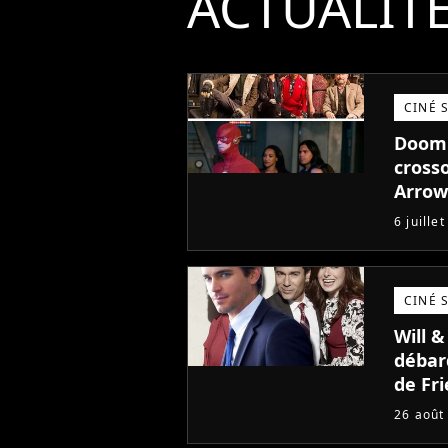
ACTUALIT
CINÉ 
Doom 
crosso
Arrow
6 juille
CINÉ 
Will 
débar
de Fr
26 août