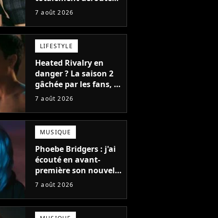
le public, et c'est une
7 août 2026
bonne chose
LIFESTYLE
Heated Rivalry en
danger ? La saison 2
gâchée par les fans, le
créateur pousse un
7 août 2026
coup de gueule
MUSIQUE
Phoebe Bridgers : j'ai
écouté en avant-
première son nouvel
album, c'est le bijou
7 août 2026
de la fin d'été