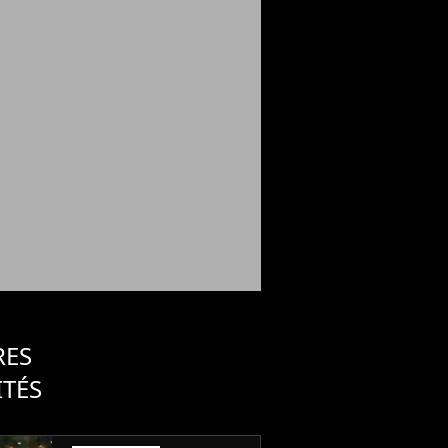
RES
ITÉS