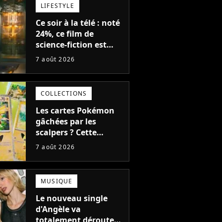
LIFESTYLE
Ce soir à la télé : noté
24%, ce film de
science-fiction est
complètement raté,
7 août 2026
mais il aurait pu être
encore pire à cause de
son acteur
COLLECTIONS
Les cartes Pokémon
gâchées par les
scalpers ? Cette
technique géniale
7 août 2026
d'un magasin pour
ruiner les revendeurs
MUSIQUE
Le nouveau single
d'Angèle va
totalement dérouter