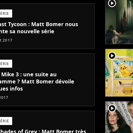
player2
SÉRIE
ast Tycoon : Matt Bomer nous
nte sa nouvelle série
et 2017
player2
SÉRIE
 Mike 3 : une suite au
amme ? Matt Bomer dévoile
ues infos
 2017
player2
SÉRIE
 Shades of Grey : Matt Bomer très