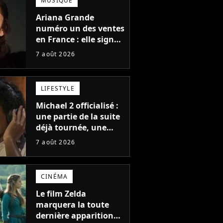
MUSIQUE
Ariana Grande
numéro un des ventes
en France : elle signe
le meilleur démarrage
7 août 2026
de sa carrière avec
son album Petal
LIFESTYLE
Michael 2 officialisé :
une partie de la suite
déjà tournée, une
sortie possible en
7 août 2026
2027 ?
CINÉMA
Le film Zelda
marquera la toute
dernière apparition