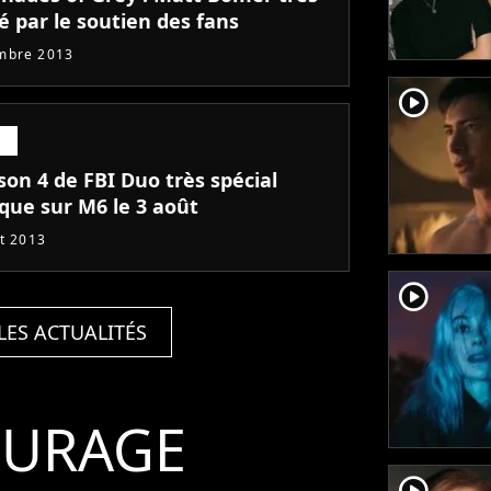
é par le soutien des fans
mbre 2013
player2
son 4 de FBI Duo très spécial
que sur M6 le 3 août
et 2013
player2
LES ACTUALITÉS
ffani
OURAGE
mber
player2