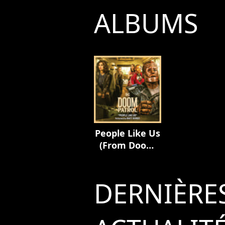
ALBUMS
People Like Us
(From Doom
Patrol)
[Season 1]
DERNIÈRE