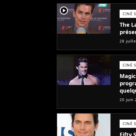
player2
CINÉ 
The L
prése
28 juill
CINÉ 
Magic
progr
quelq
20 juin
CINÉ 
Fifty