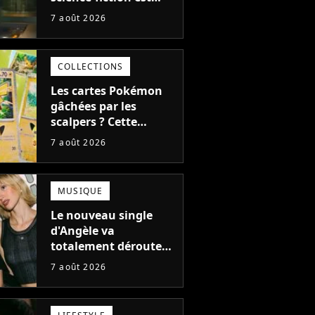
complètement raté,
7 août 2026
mais il aurait pu être
encore pire à cause de
son acteur
COLLECTIONS
Les cartes Pokémon
gâchées par les
scalpers ? Cette
technique géniale
7 août 2026
d'un magasin pour
ruiner les revendeurs
MUSIQUE
Le nouveau single
d'Angèle va
totalement dérouter
le public, et c'est une
7 août 2026
bonne chose