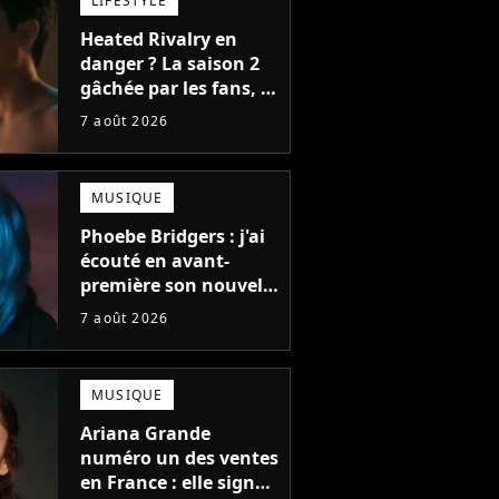
LIFESTYLE
Heated Rivalry en
danger ? La saison 2
gâchée par les fans, le
créateur pousse un
7 août 2026
coup de gueule
MUSIQUE
Phoebe Bridgers : j'ai
écouté en avant-
première son nouvel
album, c'est le bijou
7 août 2026
de la fin d'été
MUSIQUE
Ariana Grande
numéro un des ventes
en France : elle signe