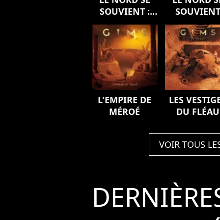
SOUVIENT :
SOUVIEN
L'ODYSSÉE
L'EMPIRE DE
LES VESTIG
MÉROÉ
DU FLÉAU
(Version
deluxe)
VOIR TOUS LE
DERNIÈRE