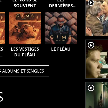
player2
T
SOUVIENT
DERNIÈRES
VOLONTÉS DE
MOZART
(SYMPHONY)
player2
ES
LES VESTIGES
LE FLÉAU
DU FLÉAU
S ALBUMS ET SINGLES
player2
S