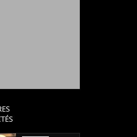
RES
ITÉS