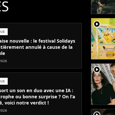
ÉS
player2
QUE
se nouvelle : le festival Solidays
ntièrement annulé à cause de la
ule
 2026
player2
QUE
sort un son en duo avec une IA :
trophe ou bonne surprise ? On l'a
, voici notre verdict !
 2026
player2