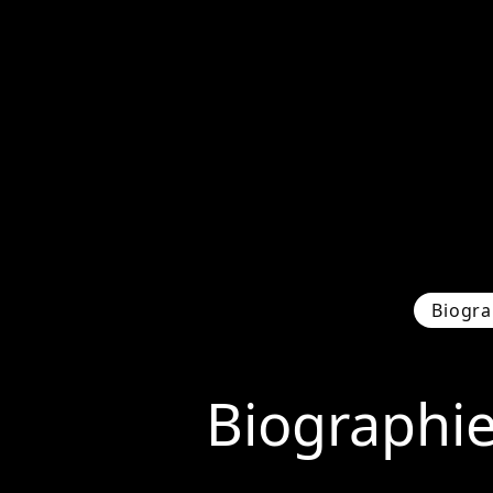
Biogra
Biographi