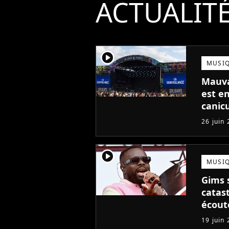
ACTUALIT
player2
MUSI
Mauvai
est e
canic
26 juin
player2
MUSI
Gims 
catas
écouté
19 juin