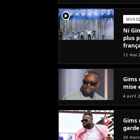
player2
MUSI
Ni Gim
plus 
frança
12 mai 
Gims 
mise 
4 avril 
Gims 
garde
30 mars