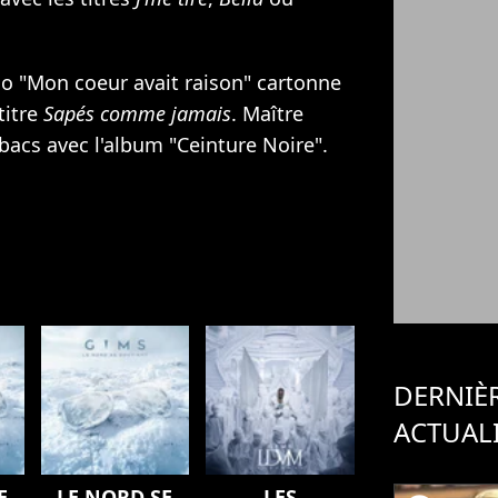
o "Mon coeur avait raison" cartonne
titre
Sapés comme jamais
. Maître
bacs avec l'album "Ceinture Noire".
DERNIÈ
ACTUAL
E
LE NORD SE
LES