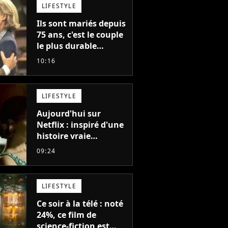
LIFESTYLE
Ils sont mariés depuis
75 ans, c'est le couple
le plus durable
d'Hollywood : "Nous
10:16
avons avancé jour
après jour, et les jours
se sont transformés
LIFESTYLE
en décennies"
Aujourd'hui sur
Netflix : inspiré d'une
histoire vraie
glaçante, c'est l'un
09:24
des meilleurs films du
21ème siècle
LIFESTYLE
Ce soir à la télé : noté
24%, ce film de
science-fiction est