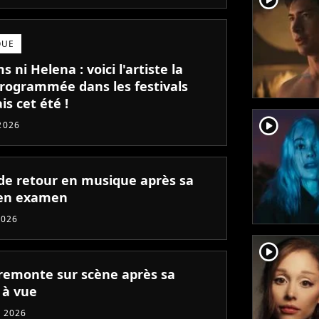
QUE
s ni Helena : voici l'artiste la
programmée dans les festivals
is cet été !
player2
2026
de retour en musique après sa
en examen
2026
player2
remonte sur scène après sa
 à vue
 2026